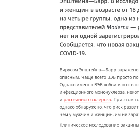
Эпштейна—Барр. В исследо
и женщин в возрасте от 18 
на четыре группы, одна из
представителей
— р
Moderna
нет ни одной зарегистрир
Сообщается, что новая вак
COVID-19.
Вирусом Эпштейна—Барр заражено 9
опасным. Чаще всего ВЭБ просто по
Однако именно ВЭБ «обвиняют» в п
инфекционного мононуклеоза, неко
и
рассеянного склероза
. При этом т
однако обнаружено, что риск развит
чем у мужчин и женщин, им не зар
Клиническое исследование вакцины 