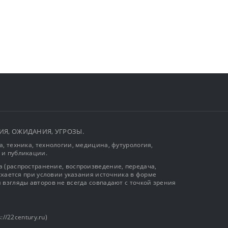
ЫТИЯ, ОЖИДАНИЯ, УГРОЗЫ.
, техника, технологии, медицина, футурология,
 и публикации.
 (распространение, воспроизведение, передача,
ускается при условии указания источника в форме
 взгляды авторов не всегда совпадают с точкой зрения
://22century.ru)