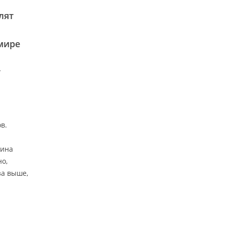
н
лят
м
мире
т
в.
кина
но,
за выше,