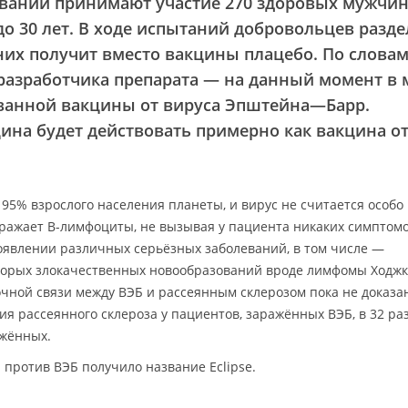
вании принимают участие 270 здоровых мужчи
до 30 лет. В ходе испытаний добровольцев разде
 них получит вместо вакцины плацебо. По слова
азработчика препарата — на данный момент в 
ованной вакцины от вируса Эпштейна—Барр.
цина будет действовать примерно как вакцина о
5% взрослого населения планеты, и вирус не считается особо
ражает В-лимфоциты, не вызывая у пациента никаких симптомо
оявлении различных серьёзных заболеваний, в том числе —
торых злокачественных новообразований вроде лимфомы Ходж
очной связи между ВЭБ и рассеянным склерозом пока не доказа
ия рассеянного склероза у пациентов, заражённых ВЭБ, в 32 ра
ажённых.
против ВЭБ получило название Eclipse.