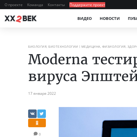
О проекте
Команда
Контакты
Поддержите проект
ВИДЕО
НОВОСТИ
ПУБ
БИОЛОГИЯ, БИОТЕХНОЛОГИИ
МЕДИЦИНА, ФИЗИОЛОГИЯ, ЗДОР
Moderna тести
вируса Эпште
17 января 2022
0