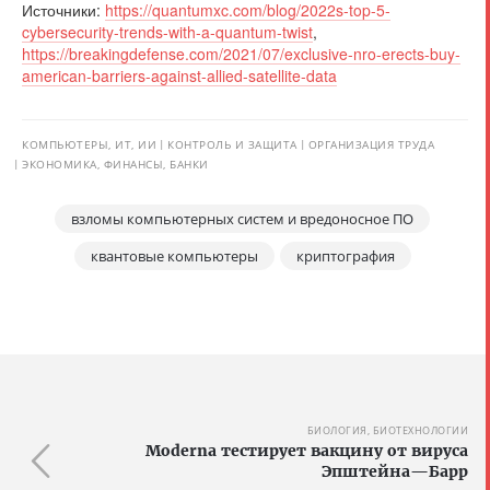
Источники:
https://quantumxc.com/blog/2022s-top-5-
cybersecurity-trends-with-a-quantum-twist
,
https://breakingdefense.com/2021/07/exclusive-nro-erects-buy-
american-barriers-against-allied-satellite-data
КОМПЬЮТЕРЫ, ИТ, ИИ
КОНТРОЛЬ И ЗАЩИТА
ОРГАНИЗАЦИЯ ТРУДА
ЭКОНОМИКА, ФИНАНСЫ, БАНКИ
взломы компьютерных систем и вредоносное ПО
квантовые компьютеры
криптография
БИОЛОГИЯ, БИОТЕХНОЛОГИИ
Moderna тестирует вакцину от вируса
Эпштейна—Барр