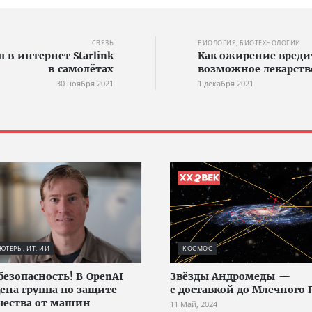
СВЯЗЬ
БИОЛОГИЯ, БИОТЕХНОЛОГИИ
 в интернет Starlink
Как ожирение вреди
в самолётах
возможное лекарств
30 ноября 2021
1 декабря 2021
ТЕРЫ, ИТ, ИИ
КОСМОС
безопасность! В OpenAI
Звёзды Андромеды —
ена группа по защите
с доставкой до Млечного 
чества от машин
11 Май, 2024