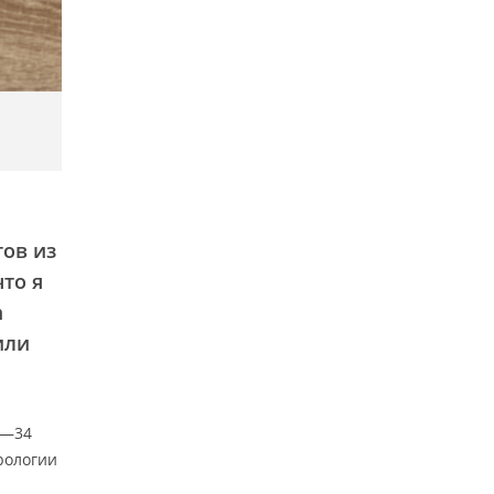
ов из
то я
m
вили
5—34
рологии