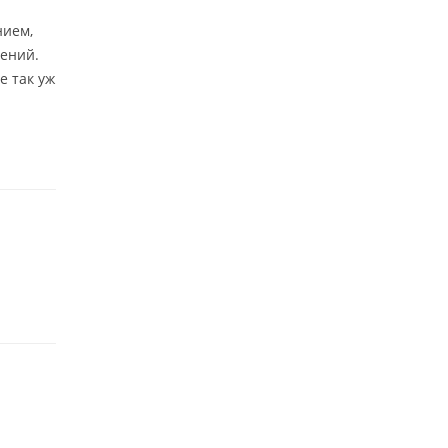
нием,
ений.
е так уж