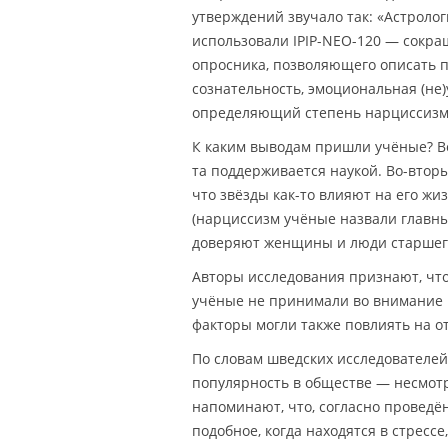
утверждений звучало так: «Астроло
использовали IPIP-NEO-120 — сокра
опросника, позволяющего описать п
сознательность, эмоциональная (не)
определяющий степень нарциссизма
К каким выводам пришли учёные? Во
та поддерживается наукой. Во-вторы
что звёзды как-то влияют на его жи
(нарциссизм учёные назвали главны
доверяют женщины и люди старшего
Авторы исследования признают, что
учёные не принимали во внимание п
факторы могли также повлиять на о
По словам шведских исследователей
популярность в обществе — несмотр
напоминают, что, согласно проведё
подобное, когда находятся в стресс