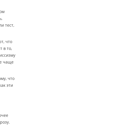
гом
ь,
и тест,
т, что
 в то,
циссизму
ке чаще
му, что
ак эти
очее
розу.