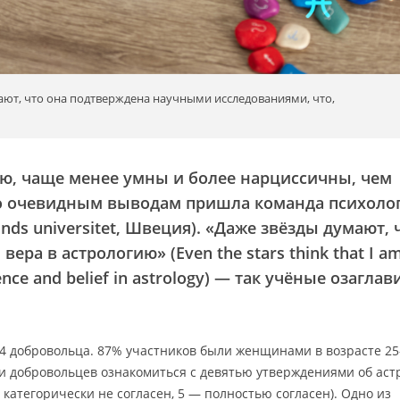
ают, что она подтверждена научными исследованиями, что,
ю, чаще менее умны и более нарциссичны, чем
но очевидным выводам пришла команда психолог
ds universitet, Швеция).
«Даже звёзды думают, ч
вера в астрологию» (Even the stars think that I a
igence and belief in astrology) — так учёные озагла
64 добровольца. 87% участников были женщинами в возрасте 2
и добровольцев ознакомиться с девятью утверждениями об аст
— категорически не согласен, 5 — полностью согласен). Одно из