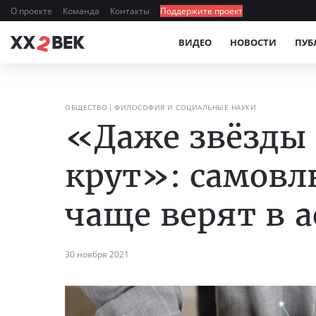
О проекте
Команда
Контакты
Поддержите проект
ВИДЕО
НОВОСТИ
ПУБ
ОБЩЕСТВО
ФИЛОСОФИЯ И СОЦИАЛЬНЫЕ НАУКИ
«Даже звёзды 
крут»: самов
чаще верят в 
30 ноября 2021