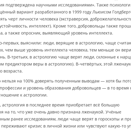
гия подтверждена научными исследованиями». Также психологи
щённый вариант разработанного в 1999 году Льюисом Голдбер
ять черт личности человека (экстраверсия, доброжелательност
устойчивость, интеллект). Кроме того, добровольцы также прошл
, а также опросник, выявляющий уровень интеллекта.
-первых, выяснили: люди, верящие в астрологию, чаще считаю
х, чем выше уровень интеллекта человека, тем меньше он верит
знь. В-третьих, в астрологию чаще верят люди, склонные к нар
м предиктором веры в астрологию). В-четвёртых, этой лженау
 возраста.
 нельзя на 100% доверять полученным выводам — хотя бы пото
рофессии и уровень образования добровольцев — в то время к
тношение к астрологии.
, астрология в последнее время приобретает всё большую
я на то, что уже очень давно признана лженаукой. Учёные
нным ранее исследованиям, люди чаще верят в гороскопы и пр
е, переживают кризис в личной жизни или чувствуют какую-то уг