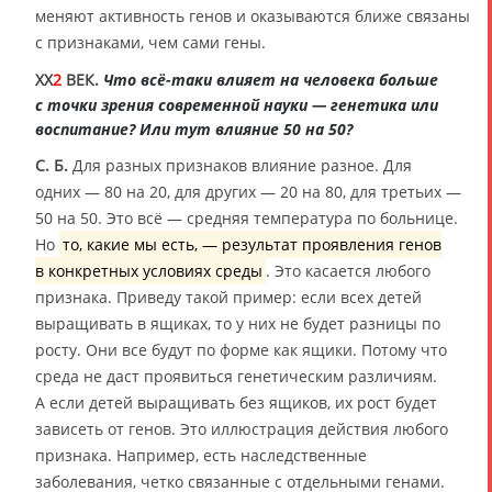
меняют активность генов и оказываются ближе связаны
с признаками, чем сами гены.
XX
2
ВЕК.
Что всё-таки влияет на человека больше
с точки зрения современной науки — генетика или
воспитание? Или тут влияние 50 на 50?
С. Б.
Для разных признаков влияние разное. Для
одних — 80 на 20, для других — 20 на 80, для третьих —
50 на 50. Это всё — средняя температура по больнице.
Но
то, какие мы есть, — результат проявления генов
в конкретных условиях среды
. Это касается любого
признака. Приведу такой пример: если всех детей
выращивать в ящиках, то у них не будет разницы по
росту. Они все будут по форме как ящики. Потому что
среда не даст проявиться генетическим различиям.
А если детей выращивать без ящиков, их рост будет
зависеть от генов. Это иллюстрация действия любого
признака. Например, есть наследственные
заболевания, четко связанные с отдельными генами.