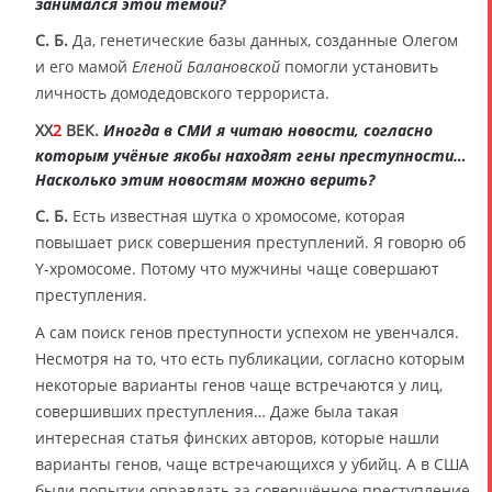
занимался этой темой?
С. Б.
Да, генетические базы данных, созданные Олегом
и его мамой
Еленой Балановской
помогли установить
личность домодедовского террориста.
XX
2
ВЕК.
Иногда в СМИ я читаю новости, согласно
которым учёные якобы находят гены преступности…
Насколько этим новостям можно верить?
С. Б.
Есть известная шутка о хромосоме, которая
повышает риск совершения преступлений. Я говорю об
Y-хромосоме. Потому что мужчины чаще совершают
преступления.
А сам поиск генов преступности успехом не увенчался.
Несмотря на то, что есть публикации, согласно которым
некоторые варианты генов чаще встречаются у лиц,
совершивших преступления… Даже была такая
интересная статья финских авторов, которые нашли
варианты генов, чаще встречающихся у убийц. А в США
были попытки оправдать за совершённое преступление