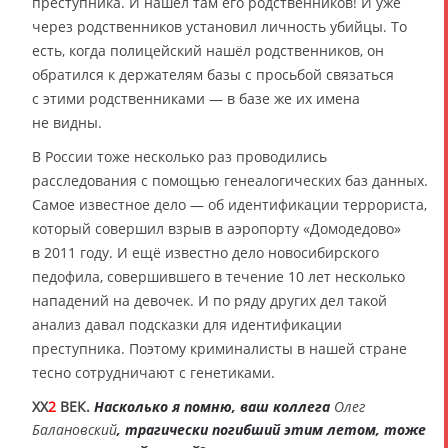
преступника. И нашёл там его родственников! И уже
через родственников установил личность убийцы. То
есть, когда полицейский нашёл родственников, он
обратился к держателям базы с просьбой связаться
с этими родственниками — в базе же их имена
не видны.
В России тоже несколько раз проводились
расследования с помощью генеалогических баз данных.
Самое известное дело — об идентификации террориста,
который совершил взрыв в аэропорту «Домодедово»
в 2011 году. И ещё известно дело новосибирского
педофила, совершившего в течение 10 лет несколько
нападений на девочек. И по ряду других дел такой
анализ давал подсказки для идентификации
преступника. Поэтому криминалисты в нашей стране
тесно сотрудничают с генетиками.
XX
2
ВЕК.
Насколько я помню, ваш коллега
Олег
Балановский
, трагически погибший этим летом, тоже