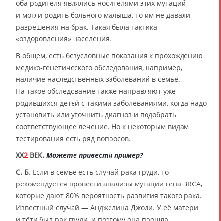
оба родителя являлись носителями этих мутаций
и могли родить больного малыша, то им не давали
разрешения на брак. Такая была тактика
«оздоровления» населения.
В общем, есть безусловные показания к прохождению
медико-генетического обследования, например,
наличие наследственных заболеваний в семье.
На такое обследование также направляют уже
родившихся детей с такими заболеваниями, когда надо
установить или уточнить диагноз и подобрать
соответствующее лечение. Но к некоторым видам
тестирования есть ряд вопросов.
XX
2
ВЕК.
Можете привести пример?
С. Б.
Если в семье есть случай рака груди, то
рекомендуется провести анализы мутации гена BRCA,
которые дают 80% вероятность развития такого рака.
Известный случай — Анджелина Джоли. У её матери
и тёти был рак груди, и поэтому она прошла