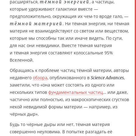
расширяться,
, а частицы,
тёмной энергией
которые удерживают галактики вместе —
предположительно, окружащия их чем-то вроде гало, —
. Ни тёмная энергия, ни тёмная
тёмной материей
материя не взаимодействуют со светом или веществом,
которые мы способны так или иначе видеть. По сути,
для нас они невидимки. Вместе тёмная материя
и тёмная энергия составляют колоссальные 95%
Вселенной.
Обращаясь к проблеме частиц тёмной материи, авторы
недавнего
обзора
, опубликованного в
,
Science Advances
заметили, что «она может состоять из одного или
нескольких типов
фундаментальных частиц
… или даже,
частично или полностью, из макроскопических сгустков
некой невидимой формы материи — например, из
чёрных дыр».
Будь то чёрные дыры или нет, тёмная материя
совершенно неуловима. В попытке разгадать её