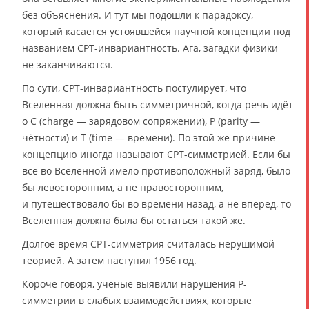
без объяснения. И тут мы подошли к парадоксу,
который касается устоявшейся научной концепции под
названием CPT-инвариантность. Ага, загадки физики
не заканчиваются.
По сути, CPT-инвариантность постулирует, что
Вселенная должна быть симметричной, когда речь идёт
о С (charge — зарядовом сопряжении), P (parity —
чётности) и T (timе — времени). По этой же причине
концепцию иногда называют СРТ-симметрией. Если бы
всё во Вселенной имело противоположный заряд, было
бы левосторонним, а не правосторонним,
и путешествовало бы во времени назад, а не вперёд, то
Вселенная должна была бы остаться такой же.
Долгое время СРТ-симметрия считалась нерушимой
теорией. А затем наступил 1956 год.
Короче говоря, учёные выявили нарушения Р-
симметрии в слабых взаимодействиях, которые