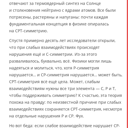
отвечают за термоядерный синтез на Солнце
и столкновения нейтрино с ядрами атомов. Все были
потрясены, растеряны и напуганы: почти каждая
фундаментальная концепция в физике опиралась
на CPT-симметрию.
Спустя примерно десять лет исследователи открыли,
что при слабых взаимодействиях происходят
нарушения ещё и С-симметрии. Из-за этого
разваливалось, буквально, всё. Физики могли лишь
надеяться и молиться, что, хотя P-симметрия
нарушается… и СР-симметрия нарушается… может быть,
СРТ-симметрия всё ещё цела. Может, слабым
взаимодействиям нужны все три элемента — С, P и T,
чтобы поддерживать симметрию? К счастью, эта теория
похожа на правду: по неизвестной причине при слабых
взаимодействиях сохраняется СРТ-симметрия, несмотря
на отдельные нарушения P и СР. Фух.
Но вот беда: если слабое взаимодействие нарушает СР-