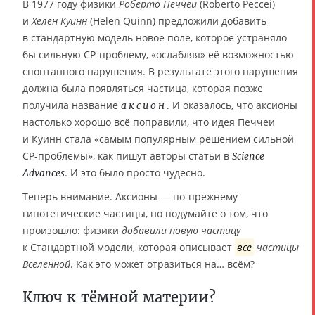
В 1977 году физики
Роберто Печчеи
(Roberto Peccei)
и
Хелен Куинн
(Helen Quinn) предложили добавить
в стандартную модель новое поле, которое устраняло
бы сильную СР-проблему, «ослабляя» её возможностью
спонтанного нарушения. В результате этого нарушения
должна была появляться частица, которая позже
получила название
. И оказалось, что аксионы
аксион
настолько хорошо всё поправили, что идея Печчеи
и Куинн стала «самым популярным решением сильной
СР-проблемы», как пишут авторы статьи в
Science
. И это было просто чудесно.
Advances
Теперь внимание. Аксионы — по-прежнему
гипотетические частицы, но подумайте о том, что
произошло: физики
добавили новую частицу
к Стандартной модели, которая описывает
все
частицы
Вселенной
. Как это может отразиться на… всём?
Ключ к тёмной материи?