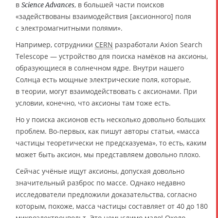
в
, в большей части поисков
Science Advances
«задействованы взаимодействия [аксионного] поля
с электромагнитными полями».
Например, сотрудники
CERN
разработали Axion Search
Telescope — устройство для поиска намёков на аксионы,
образующиеся в солнечном ядре. Внутри нашего
Солнца есть мощные электрические поля, которые,
в теории, могут взаимодействовать с аксионами. При
условии, конечно, что аксионы там тоже есть.
Но у поиска аксионов есть несколько довольно больших
проблем. Во-первых, как пишут авторы статьи, «масса
частицы теоретически не предсказуема», то есть, каким
может быть аксион, мы представляем довольно плохо.
Сейчас учёные ищут аксионы, допуская довольно
значительный разброс по массе. Однако недавно
исследователи предложили доказательства, согласно
которым, похоже, масса частицы составляет от 40 до 180
микроэлектронвольт. Это немыслимо мало! Около