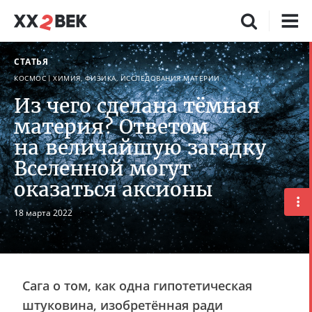
СТАТЬЯ
КОСМОС
ХИМИЯ, ФИЗИКА, ИССЛЕДОВАНИЯ МАТЕРИИ
Из чего сделана тёмная
материя? Ответом
на величайшую загадку
Вселенной могут
оказаться аксионы
18 марта 2022
Сага о том, как одна гипотетическая
штуковина, изобретённая ради