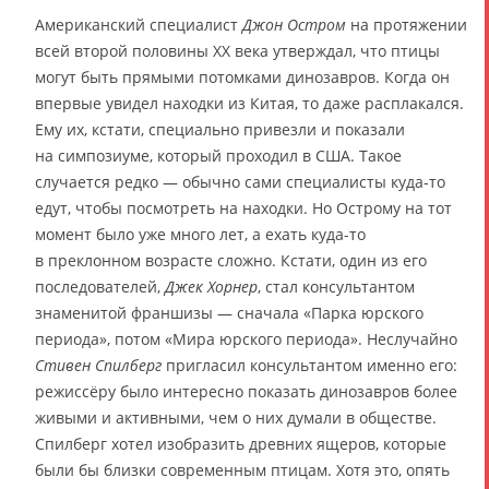
Американский специалист
Джон Остром
на протяжении
всей второй половины XX века утверждал, что птицы
могут быть прямыми потомками динозавров. Когда он
впервые увидел находки из Китая, то даже расплакался.
Ему их, кстати, специально привезли и показали
на симпозиуме, который проходил в США. Такое
случается редко — обычно сами специалисты куда-то
едут, чтобы посмотреть на находки. Но Острому на тот
момент было уже много лет, а ехать куда-то
в преклонном возрасте сложно. Кстати, один из его
последователей,
Джек Хорнер
, стал консультантом
знаменитой франшизы — сначала «Парка юрского
периода», потом «Мира юрского периода». Неслучайно
Стивен Спилберг
пригласил консультантом именно его:
режиссёру было интересно показать динозавров более
живыми и активными, чем о них думали в обществе.
Спилберг хотел изобразить древних ящеров, которые
были бы близки современным птицам. Хотя это, опять