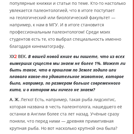
популярные книжки и статьи по теме. Кто-то настолько
увлекается палеонтологией, что в итоге поступает
на геологический или биологический факультет —
например, к нам в МГУ. И в итоге становится
профессиональным палеонтологом! Среди моих
студентов есть те, кто выбрал специальность именно
благодаря кинематографу.
XX
2
ВЕК.
В вашей новой книге вы пишете, что из всех
вымерших существ мы знаем не более 1%. Может ли
быть такое, что в прошлом по Земле ходило или
плавало какое-то удивительное животное, которое
было, например, по размерам больше современного
кита, и о котором мы ничего не знаем?
А. Ж.
Легко! Есть, например, такая рыба лидсихтис,
которая названа в честь палеонтолога, нашедшего её
останки в Англии более ста лет назад. Учёные сразу
поняли, что перед ними — древняя примитивная
крупная рыба. Но вот насколько крупной она была?