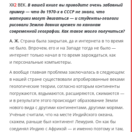
XX
2
ВЕК.
В вашей книге вы приводите очень забавный
пример — что до 1970-х в СССР не знали, что
материки могут двигаться — и студенты-геологи
рисовали Землю давних времен по канонам
современной географии. Как такое могло получиться?
А. Ж.
Страна была закрытая, да и интернета в то время
не было. Впрочем, его и на Западе тогда не было —
интернет только начал в то время зарождаться, как
и персональные компьютеры.
А вообще главная проблема заключалась в следующем:
в нашей стране существовали апробированные веками
геологические теории, согласно которым континенты
погружаются, вздымаются, расширяются, сжимаются —
и в результате этого происходит образование Земли
нового вида с другими континентами, другими морями.
Учёные считали, что на месте Индийского океана,
скажем, раньше был континент Лемурия. Он как бы
соединял Индию с Африкой — и именно поэтому и там,