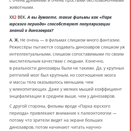
с очень древними и очень простыми беспозвоночными
животными.
XX
2
ВЕК.
А вы думаете, такие фильмы как «Парк
юрского периода» способствуют популяризации
знаний о динозаврах?
А. Ж.
Не очень — в фильмах слишком много фантазии.
Режиссёры пытаются создавать динозавров слишком уж
интеллектуальными, слишком сопоставимыми по своим
мыслительным качествам с людьми. Конечно,
в реальности динозавры были не такими. Да, у крупных
рептилий мозг был крупным, но соотношение мозга
и массы тела оказывалось меньшим, чем
у млекопитающих. Даже у мелких мышей коэффициент
энцефализации в среднем выше, чем у динозавров.
С другой стороны, фильмы вроде «Парка юрского
периода» привлекают внимание к палеонтологии —
потому что зрители видят на экране больших
динозавров, потом начинают читать научно-