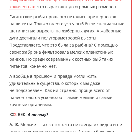
количествах
, что вырастают до огромных размеров.
Гигантские рыбы прошлого питались примерно как
наши киты. Только вместо уса у рыб были специальные
щетинистые выросты на жаберных дугах. А жаберные
дуги достигали полутораметровой высоты!
Представляете, что это была за рыбина? С помощью
своих жабр она фильтровала мелких планктонных
рачков. Но среди современных костных рыб таких
гигантов, конечно, нет.
А вообще в прошлом и правда могли жить
удивительные существа, о которых мы даже
не подозреваем. Как ни странно, проще всего от
палеонтологов ускользают самые мелкие и самые
крупные организмы.
XX
2
ВЕК.
А почему?
А. Ж.
Мелкие — из-за того, что не всегда их видно и не
всегда они хорошо сохраняются. А самые большие —