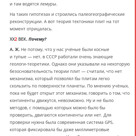
и там водятся лемуры.
На таких гипотезах и строились палеогеографические
реконструкции. А вот теория тектоники плит на тот
момент отрицалась.
XX
2
ВЕК.
Почему?
А. Ж.
Не потому, что у нас учёные были косные
и тупые — нет, в СССР работали очень знающие
геологи-теоретики. Однако они указывали на некоторую
безосновательность теории плит — считали, что нет
механизма, который позволял бы плитам легко
скользить по поверхности планеты. По мнению учёных,
пока не будет открыт этот механизм, говорить о том, что
континенты движутся, невозможно. Ну и не было
методов, с помощью которых можно было бы
проверить, двигаются континенты или нет. Для
проверки нужна была современная система GPS,
которая фиксировала бы даже миллиметровые