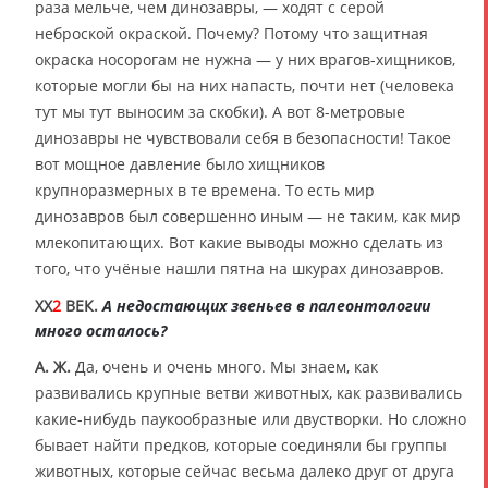
раза мельче, чем динозавры, — ходят с серой
неброской окраской. Почему? Потому что защитная
окраска носорогам не нужна — у них врагов-хищников,
которые могли бы на них напасть, почти нет (человека
тут мы тут выносим за скобки). А вот 8-метровые
динозавры не чувствовали себя в безопасности! Такое
вот мощное давление было хищников
крупноразмерных в те времена. То есть мир
динозавров был совершенно иным — не таким, как мир
млекопитающих. Вот какие выводы можно сделать из
того, что учёные нашли пятна на шкурах динозавров.
XX
2
ВЕК.
А недостающих звеньев в палеонтологии
много осталось?
А. Ж.
Да, очень и очень много. Мы знаем, как
развивались крупные ветви животных, как развивались
какие-нибудь паукообразные или двустворки. Но сложно
бывает найти предков, которые соединяли бы группы
животных, которые сейчас весьма далеко друг от друга