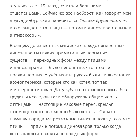
эту мысль лет 15 назад, считали большими
отщепенцами. Сейчас же всё наоборот. Как говорит мой
друг, эдинбургский палеонтолог
Стивен Брусатти
, «те,
кто отрицает, что птицы — потомки динозавров, они как
антиваксеры».
В общем, до известных китайских находок оперённых
динозавров и всяких примитивных пернатых
существ — переходных форм между птицами
и динозаврами — было непонятно, что вторые —
предки первых. У учёных «на руках» были лишь останки
археоптерикса, которые кто как хотел, тот так
и интерпретировал. Да, у зубастого археоптерикса без
грудины исследователи обнаружили общие черты
с птицами — настоящие маховые перья, крылья,
с помощью которых можно было летать… Однако
научная парадигма резко изменилась в пользу того, что
птицы — прямые потомки динозавров, только когда
«посыпались» находки переходных форм.