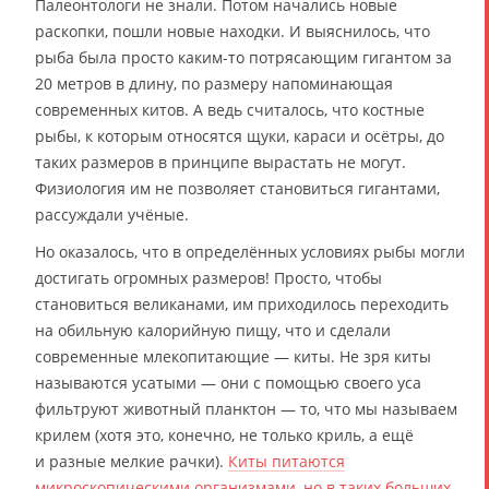
Палеонтологи не знали. Потом начались новые
раскопки, пошли новые находки. И выяснилось, что
рыба была просто каким-то потрясающим гигантом за
20 метров в длину, по размеру напоминающая
современных китов. А ведь считалось, что костные
рыбы, к которым относятся щуки, караси и осётры, до
таких размеров в принципе вырастать не могут.
Физиология им не позволяет становиться гигантами,
рассуждали учёные.
Но оказалось, что в определённых условиях рыбы могли
достигать огромных размеров! Просто, чтобы
становиться великанами, им приходилось переходить
на обильную калорийную пищу, что и сделали
современные млекопитающие — киты. Не зря киты
называются усатыми — они с помощью своего уса
фильтруют животный планктон — то, что мы называем
крилем (хотя это, конечно, не только криль, а ещё
и разные мелкие рачки).
Киты питаются
микроскопическими организмами, но в таких больших