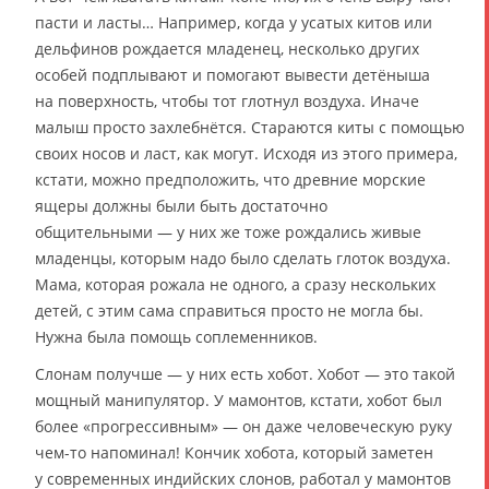
пасти и ласты… Например, когда у усатых китов или
дельфинов рождается младенец, несколько других
особей подплывают и помогают вывести детёныша
на поверхность, чтобы тот глотнул воздуха. Иначе
малыш просто захлебнётся. Стараются киты с помощью
своих носов и ласт, как могут. Исходя из этого примера,
кстати, можно предположить, что древние морские
ящеры должны были быть достаточно
общительными — у них же тоже рождались живые
младенцы, которым надо было сделать глоток воздуха.
Мама, которая рожала не одного, а сразу нескольких
детей, с этим сама справиться просто не могла бы.
Нужна была помощь соплеменников.
Слонам получше — у них есть хобот. Хобот — это такой
мощный манипулятор. У мамонтов, кстати, хобот был
более «прогрессивным» — он даже человеческую руку
чем-то напоминал! Кончик хобота, который заметен
у современных индийских слонов, работал у мамонтов