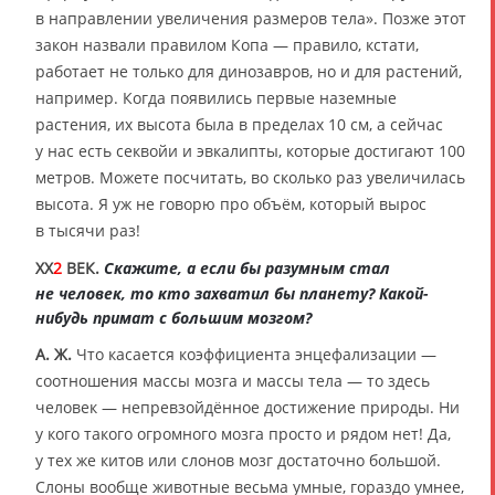
в направлении увеличения размеров тела». Позже этот
закон назвали правилом Копа — правило, кстати,
работает не только для динозавров, но и для растений,
например. Когда появились первые наземные
растения, их высота была в пределах 10 см, а сейчас
у нас есть секвойи и эвкалипты, которые достигают 100
метров. Можете посчитать, во сколько раз увеличилась
высота. Я уж не говорю про объём, который вырос
в тысячи раз!
XX
2
ВЕК.
Скажите, а если бы разумным стал
не человек, то кто захватил бы планету? Какой-
нибудь примат с большим мозгом?
А. Ж.
Что касается коэффициента энцефализации —
соотношения массы мозга и массы тела — то здесь
человек — непревзойдённое достижение природы. Ни
у кого такого огромного мозга просто и рядом нет! Да,
у тех же китов или слонов мозг достаточно большой.
Слоны вообще животные весьма умные, гораздо умнее,