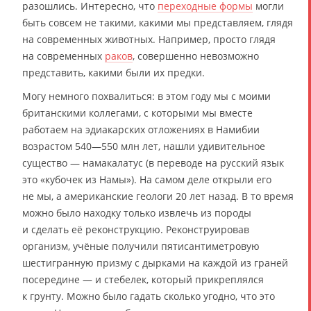
разошлись. Интересно, что
переходные формы
могли
быть совсем не такими, какими мы представляем, глядя
на современных животных. Например, просто глядя
на современных
раков
, совершенно невозможно
представить, какими были их предки.
Могу немного похвалиться: в этом году мы с моими
британскими коллегами, с которыми мы вместе
работаем на эдиакарских отложениях в Намибии
возрастом 540—550 млн лет, нашли удивительное
существо — намакалатус (в переводе на русский язык
это «кубочек из Намы»). На самом деле открыли его
не мы, а американские геологи 20 лет назад. В то время
можно было находку только извлечь из породы
и сделать её реконструкцию. Реконструировав
организм, учёные получили пятисантиметровую
шестигранную призму с дырками на каждой из граней
посередине — и стебелек, который прикреплялся
к грунту. Можно было гадать сколько угодно, что это