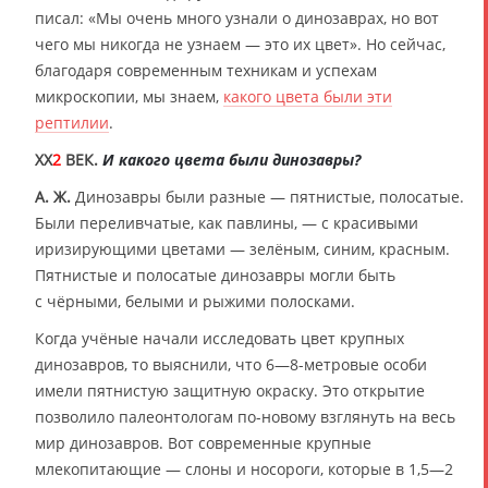
писал: «Мы очень много узнали о динозаврах, но вот
чего мы никогда не узнаем — это их цвет». Но сейчас,
благодаря современным техникам и успехам
микроскопии, мы знаем,
какого цвета были эти
рептилии
.
XX
2
ВЕК.
И какого цвета были динозавры?
А. Ж.
Динозавры были разные — пятнистые, полосатые.
Были переливчатые, как павлины, — с красивыми
иризирующими цветами — зелёным, синим, красным.
Пятнистые и полосатые динозавры могли быть
с чёрными, белыми и рыжими полосками.
Когда учёные начали исследовать цвет крупных
динозавров, то выяснили, что 6—8-метровые особи
имели пятнистую защитную окраску. Это открытие
позволило палеонтологам по-новому взглянуть на весь
мир динозавров. Вот современные крупные
млекопитающие — слоны и носороги, которые в 1,5—2