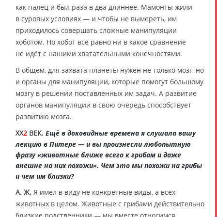
как палец и был раза в два длиннее. Мамонты жили
в суровых условиях — и чтобы не вымереть, им
приходилось совершать сложные манипуляции
хоботом. Но хобот всё равно ни в какое сравнение
не идёт с нашими хватательными конечностями.
В общем, для захвата планеты нужен не только мозг, но
и органы для манипуляции, которые помогут большому
мозгу в решении поставленных им задач. А развитие
органов манипуляции в свою очередь способствует
развитию мозга.
XX
2
ВЕК.
Ещё в доковидные времена я слушала вашу
лекцию в Питере — и вы произнесли любопытную
фразу «животные ближе всего к грибам и даже
внешне на них похожи». Чем это мы похожи на грибы
и чем им близки?
А. Ж.
Я имел в виду не конкретные виды, а всех
животных в целом. Животные с грибами действительно
близкие родственники — мы вместе относимся