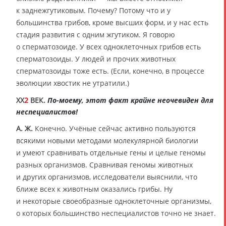
к заднежгутиковым. Почему? Потому что и у
большинства грибов, кроме высших форм, и у нас есть
стадия развития с одним жгутиком. Я говорю
о сперматозоиде. У всех одноклеточных грибов есть
сперматозоиды. У людей и прочих животных
сперматозоиды тоже есть. (Если, конечно, в процессе
эволюции хвостик не утратили.)
XX
2
ВЕК.
По-моему, этот факт крайне неочевиден для
неспециалистов!
А. Ж.
Конечно. Учёные сейчас активно пользуются
всякими новыми методами молекулярной биологии
и умеют сравнивать отдельные гены и целые геномы
разных организмов. Сравнивая геномы животных
и других организмов, исследователи выяснили, что
ближе всех к животным оказались грибы. Ну
и некоторые своеобразные одноклеточные организмы,
о которых большинство неспециалистов точно не знает.