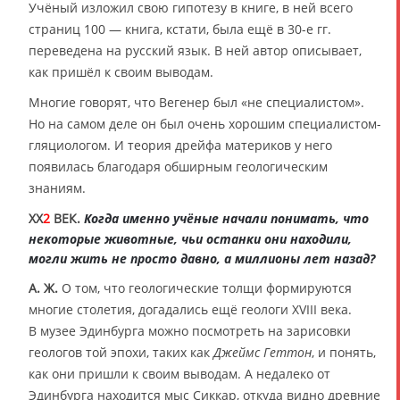
Учёный изложил свою гипотезу в книге, в ней всего
страниц 100 — книга, кстати, была ещё в 30-е гг.
переведена на русский язык. В ней автор описывает,
как пришёл к своим выводам.
Многие говорят, что Вегенер был «не специалистом».
Но на самом деле он был очень хорошим специалистом-
гляциологом. И теория дрейфа материков у него
появилась благодаря обширным геологическим
знаниям.
XX
2
ВЕК.
Когда именно учёные начали понимать, что
некоторые животные, чьи останки они находили,
могли жить не просто давно, а миллионы лет назад?
А. Ж.
О том, что геологические толщи формируются
многие столетия, догадались ещё геологи XVIII века.
В музее Эдинбурга можно посмотреть на зарисовки
геологов той эпохи, таких как
Джеймс Геттон
, и понять,
как они пришли к своим выводам. А недалеко от
Эдинбурга находится мыс Сиккар, откуда видно древние