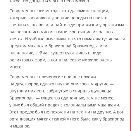
такое. Но догадаться было невозможно.
Современные же методы катод-люминесценции,
которые заставляют древние породы на срезах
светиться, позволили найти, где при жизни у организма
располагались мягкие ткани, состоящие из разных
клеток. И учёные выяснили, на что намакалатус являлся
предком мшанок и брахиопод! Брахиоподы, или
плеченогие, сейчас существуют лишь в виде
реликтовых форм, а вот в палеозое их жило очень
много.
Современные плеченогие внешне похожи
на двустворок, однако внутри они совсем другие —
внутри у них есть свёрнутые в спираль щупальца.
Брахиоподы — существа одиночные, тем не менее,
у них был общий предок с колониальными мшанками.
Этот предок был не похож ни на тех, ни на других. А вот
организация мягких тканей у него была как у брахиопод
и мшанок.