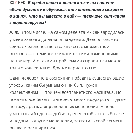
XX
2
ВЕК.
В предисловии к вашей книге вы пишете
«Если думать не обучимся, то коллективно сыграем
в ящик». Что вы имеете в виду — текущую ситуацию
с коронавирусом?
А. Ж.
В том числе. На самом деле эта мысль зародилась
у меня задолго до начала пандемии. Дело в том, что
сейчас человечество столкнулось с множеством
вызовов — с теми же климатическими изменениями,
например. А с такими проблемами справиться можно
только коллективно. Других вариантов нет.
Один человек не в состоянии победить существующие
угрозы, каким бы умным он ни был. Нужен
коллективизм — причём всепланетного масштаба. Но
пока что все блюдут интересы своих государств — даже
не государств, а определённых монополий. А цель
у монополий одна — добыча денег, чтобы стать богаче
и подавить другие монополии, захватить свой сегмент
рынка и расшириться.