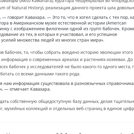
Кавахары
(Akito Kawahara), куратора чешуекрылых во Флоридско
m of Natural History), реализация данного проекта шла довольн
— говорит Кавахара. — Это то, что я хотел сделать с тех пор, к
атора в Американском музее естественной истории (American
ртинку с изображением филогении одной из групп бабочек. Кром
едование из тех, в которых я участвовал, и его успешное
 усилий множества людей из многих стран мира».
дов бабочек, то, чтобы собрать воедино историю эволюции этого
а информация о современных ареалах и растениях-хозяевах. До
сех бабочек у исследователей не было какого-то одного места, 
ботать со всеми данными такого рода.
ая нам информация существовала в разноязычных справочника
», — отмечает Кавахара.
здать собственную общедоступную базу данных, делая тщатель
г, музейных коллекций и отдельных веб-страниц в единое циф