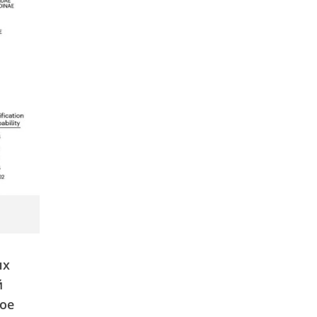
ых
й
ое