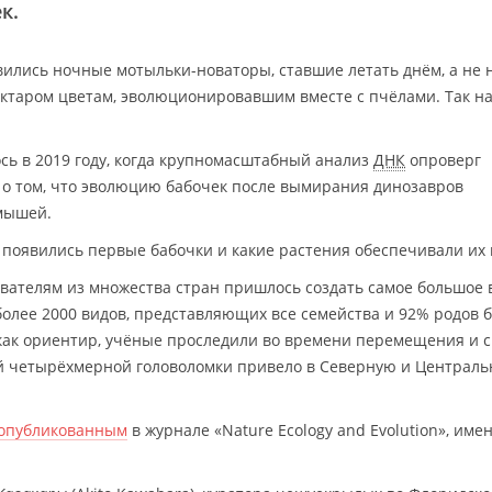
к.
вились ночные мотыльки-новаторы, ставшие летать днём, а не 
ектаром цветам, эволюционировавшим вместе с пчёлами. Так н
ось в 2019 году, когда крупномасштабный анализ
ДНК
опроверг
 о том, что эволюцию бабочек после вымирания динозавров
мышей.
е появились первые бабочки и какие растения обеспечивали их
ователям из множества стран пришлось создать самое большое 
олее 2000 видов, представляющих все семейства и 92% родов б
как ориентир, учёные проследили во времени перемещения и 
ой четырёхмерной головоломки привело в Северную и Централ
опубликованным
в журнале «Nature Ecology and Evolution», име