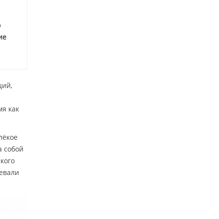
о
ие
ций,
мя как
лёкое
а собой
кого
евали