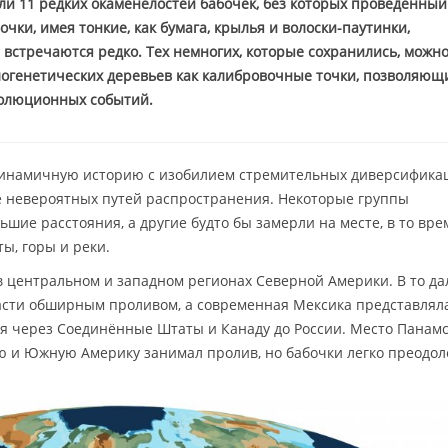
али 11 редких окаменелостей бабочек, без которых проведённый
чки, имея тонкие, как бумага, крылья и волоски-паутинки,
 встречаются редко. Тех немногих, которые сохранились, можн
логенетических деревьев как калибровочные точки, позволяющ
волюционных событий.
динамичную историю с изобилием стремительных диверсифика
же невероятных путей распространения. Некоторые группы
шие расстояния, а другие будто бы замерли на месте, в то вре
ы, горы и реки.
в центральном и западном регионах Северной Америки. В то да
асти обширным проливом, а современная Мексика представлял
я через Соединённые Штаты и Канаду до России. Место Панамс
 и Южную Америку занимал пролив, но бабочки легко преодол