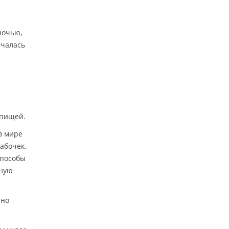
ночью,
ачалась
 пищей.
в мире
абочек.
способы
ьную
нно