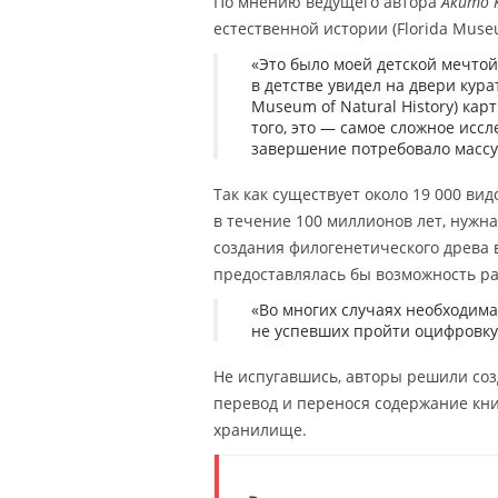
По мнению ведущего автора
Акито 
естественной истории (Florida Museu
«Это было моей детской мечтой, 
в детстве увидел на двери кур
Museum of Natural History) ка
того, это — самое сложное иссл
завершение потребовало массу
Так как существует около 19 000 ви
в течение 100 миллионов лет, нужн
создания филогенетического древа в
предоставлялась бы возможность ра
«Во многих случаях необходим
не успевших пройти оцифровку
Не испугавшись, авторы решили со
перевод и перенося содержание кни
хранилище.