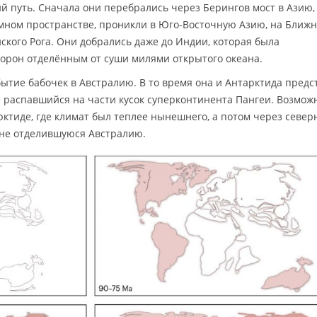
й путь. Сначала они перебрались через Берингов мост в Азию,
ромном пространстве, проникли в Юго-Восточную Азию, на Ближ
нского Рога. Они добрались даже до Индии, которая была
торон отделённым от суши милями открытого океана.
тие бабочек в Австралию. В то время она и Антарктида предс
 распавшийся на части кусок суперконтинента Пангеи. Возможн
рктиде, где климат был теплее нынешнего, а потом через севе
 не отделившуюся Австралию.