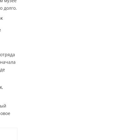
м музее
о долго.
ак
е
 отряда
 начала
где
х,
ный
ровое