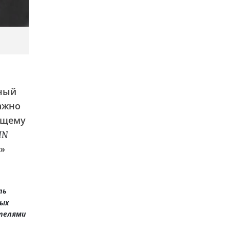
ный
важно
оящему
IN
»
ть
ных
ителями