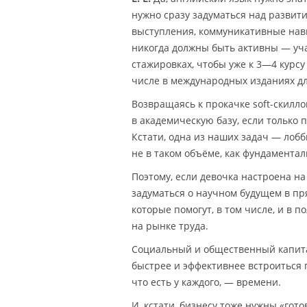
нужно сразу задуматься над развити
выступления, коммуникативные навы
никогда должны быть активны — уча
стажировках, чтобы уже к 3—4 курс
числе в международных изданиях дл
Возвращаясь к прокачке soft-скилл
в академическую базу, если только 
Кстати, одна из наших задач — лоб
не в таком объёме, как фундамента
Поэтому, если девочка настроена на
задуматься о научном будущем в пр
которые помогут, в том числе, и в 
на рынке труда.
Социальный и общественный капита
быстрее и эффективнее встроиться п
что есть у каждого, — времени.
И, кстати, бизнесу тоже нужны «гот