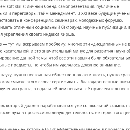
ем soft skills: личный бренд, самопрезентация, публичные
ки и переговоры, тайм-менеджмент. В XXI веке будущие учёны
ствовать в конференциях, семинарах, молодёжных форумах,
у иметь отличный социальный бэкграунд, научные публикации, 
я укрепления своего индекса Хирша.
ов — тут мы вскрываем проблему: многие эти «дисциплины» не 
по касательной, и это значительный минус для развития научно
бирование данной темы, чтоб все эти навыки были обязательны
льные предметы, но чтобы им уделялось должное внимание.
 науку, нужна постоянная общественная активность, нужно сраз
ямом смысле этого слова: сертификаты, благодарственные пись
получении гранта, а в дальнейшем повысят её привлекательност
л, который должен нарабатываться уже со школьной скамьи, п
осле вуза в профессиональную деятельность, не теряя того цен
овые учёные», которые будут эффективным звеном в процессе, к