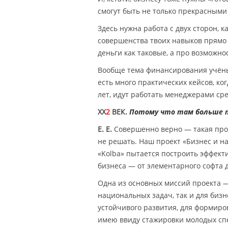
смогут быть не только прекрасным
Здесь нужна работа с двух сторон, ка
совершенства твоих навыков прямо 
деньги как таковые, а про возможно
Вообще тема финансирования учёны
есть много практических кейсов, ко
лет, идут работать менеджерами сре
XX
2
ВЕК.
Потому что там больше 
Е. Е.
Совершенно верно — такая пробл
не решать. Наш проект «Бизнес и н
«Kolba» пытается построить эффект
бизнеса — от элементарного софта 
Одна из основных миссий проекта —
национальных задач, так и для бизн
устойчивого развития, для формиро
имею ввиду стажировки молодых спе