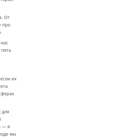
а. От
е про
.
 нас
 пять
если их
екта
сферах
 для
й
я — я
ходе мы