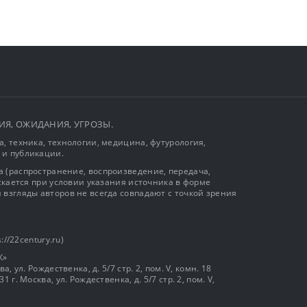
ЫТИЯ, ОЖИДАНИЯ, УГРОЗЫ.
, техника, технологии, медицина, футурология,
 и публикации.
 (распространение, воспроизведение, передача,
ускается при условии указания источника в форме
 взгляды авторов не всегда совпадают с точкой зрения
://22century.ru)
К»
, ул. Рождественка, д. 5/7 стр. 2, пом. V, комн. 18
г. Москва, ул. Рождественка, д. 5/7 стр. 2, пом. V,