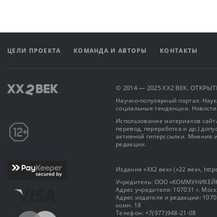
ЦЕЛИ ПРОЕКТА
КОМАНДА И АВТОРЫ
КОНТАКТЫ
© 2014 — 2025 XX2 ВЕК. ОТКР
Научно-популярный портал. Наука
социальные тенденции. Новости
Использование материалов сайта
перевод, переработка и др.) доп
активной гиперссылки. Мнения и
редакции.
Издание «XX2 век» («22 век», https
Учредитель: OOO «КОММУНИКЕЙ
Адрес учредителя: 107031 г. Москва
Адрес издателя и редакции: 107031 
комн. 18
Телефон: +7(977)948-21-08