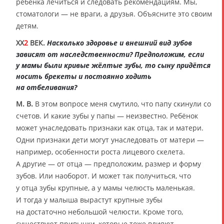
ребёнка лечиться и следовать рекомендациям. Мы,
стоматологи — не враги, а друзья. Объясните это своим
детям.
XX
2
ВЕК.
Насколько здоровье и внешний вид зубов
зависят от наследственности? Предположим, если
у мамы были кривые жёлтые зубы, то сыну придётся
носить брекеты и постоянно ходить
на отбеливания?
М. В.
В этом вопросе меня смутило, что папу скинули со
счетов. И какие зубы у папы — неизвестно. Ребёнок
может унаследовать признаки как отца, так и матери.
Одни признаки дети могут унаследовать от матери —
например, особенности роста лицевого скелета.
А другие — от отца — предположим, размер и форму
зубов. Или наоборот. И может так получиться, что
у отца зубы крупные, а у мамы челюсть маленькая.
И тогда у малыша вырастут крупные зубы
на достаточно небольшой челюсти. Кроме того,
существуют привычки, которые тоже влияют