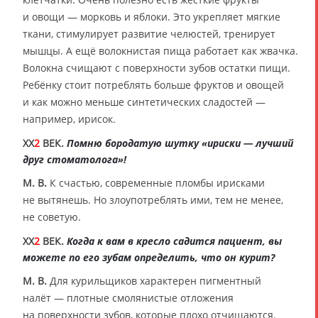
и овощи — морковь и яблоки. Это укрепляет мягкие
ткани, стимулирует развитие челюстей, тренирует
мышцы. А ещё волокнистая пища работает как жвачка.
Волокна счищают с поверхности зубов остатки пищи.
Ребёнку стоит потреблять больше фруктов и овощей
и как можно меньше синтетических сладостей —
например, ирисок.
XX
2
ВЕК.
Помню бородатую шутку «ириски — лучший
друг стоматолога»!
М. В.
К счастью, современные пломбы ирисками
не вытянешь. Но злоупотреблять ими, тем не менее,
не советую.
XX
2
ВЕК.
Когда к вам в кресло садится пациент, вы
можете по его зубам определить, что он курит?
М. В.
Для курильщиков характерен пигментный
налёт — плотные смолянистые отложения
на поверхности зубов, которые плохо отчищаются.