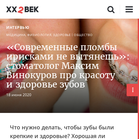
ИНТЕРВЬЮ
МЕДИЦИНА, ФИЗИОЛОГИЯ, ЗДОРОВЬЕ
ОБЩЕСТВО
«Современные пломбы
ирисками не вытянешь»:
стоматолог Максим
Винокуров про красоту
и здоровье зубов
18 июня 2020
Что нужно делать, чтобы зубы были
крепкие и здоровые? Хорошая ли