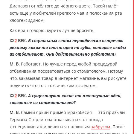
Диапазон от жёлтого до чёрного цвета. Такой налёт
есть ещё у любителей крепкого чая и полоскания рта
хлоргексидином.
Как врач говорю: курить лучше бросить.
XX
2
ВЕК.
В социальных сетях периодически встречаю
рекламу каких-то пластырей на зубы, которые якобы
их отбеливают. Они действительно работают?
М. В.
Работают. Но лучше перед любой процедурой
отбеливания посоветоваться со стоматологом. Потому
что, заказывая товар в интернет-магазине, вы рискуете
получить что-то с токсическим эффектом.
XX
2
ВЕК.
А существуют какие-то лженаучные идеи,
связанные со стоматологией?
М. В.
Самый яркий пример мракобесия — это призывы
Германа Стерлигова отказываться от похода
к специалистам и лечиться пчелиным
забрусом
. После
такого призыва стоматологи начали яростно следить за