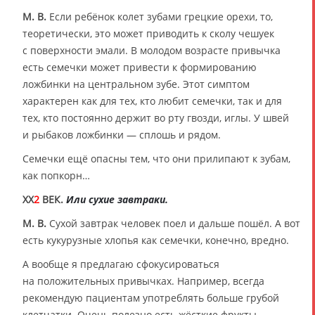
М. В.
Если ребёнок колет зубами грецкие орехи, то,
теоретически, это может приводить к сколу чешуек
с поверхности эмали. В молодом возрасте привычка
есть семечки может привести к формированию
ложбинки на центральном зубе. Этот симптом
характерен как для тех, кто любит семечки, так и для
тех, кто постоянно держит во рту гвозди, иглы. У швей
и рыбаков ложбинки — сплошь и рядом.
Семечки ещё опасны тем, что они прилипают к зубам,
как попкорн…
XX
2
ВЕК.
Или сухие завтраки.
М. В.
Сухой завтрак человек поел и дальше пошёл. А вот
есть кукурузные хлопья как семечки, конечно, вредно.
А вообще я предлагаю сфокусироваться
на положительных привычках. Например, всегда
рекомендую пациентам употреблять больше грубой
клетчатки. Очень полезно есть жёсткие фрукты