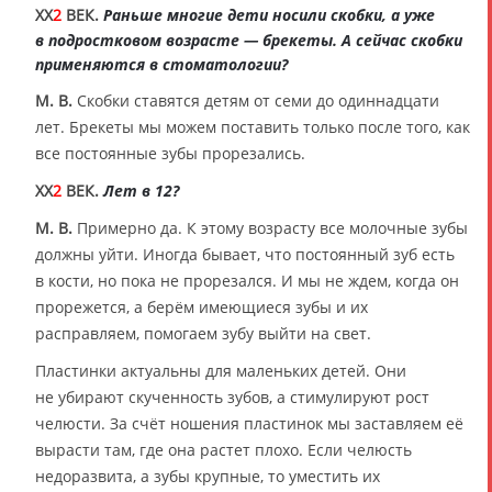
XX
2
ВЕК.
Раньше многие дети носили скобки, а уже
в подростковом возрасте — брекеты. А сейчас скобки
применяются в стоматологии?
М. В.
Скобки ставятся детям от семи до одиннадцати
лет. Брекеты мы можем поставить только после того, как
все постоянные зубы прорезались.
XX
2
ВЕК.
Лет в 12?
М. В.
Примерно да. К этому возрасту все молочные зубы
должны уйти. Иногда бывает, что постоянный зуб есть
в кости, но пока не прорезался. И мы не ждем, когда он
прорежется, а берём имеющиеся зубы и их
расправляем, помогаем зубу выйти на свет.
Пластинки актуальны для маленьких детей. Они
не убирают скученность зубов, а стимулируют рост
челюсти. За счёт ношения пластинок мы заставляем её
вырасти там, где она растет плохо. Если челюсть
недоразвита, а зубы крупные, то уместить их