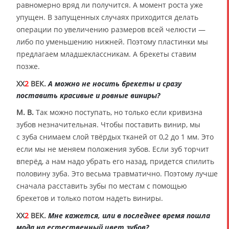
равномерно вряд ли получится. А момент роста уже
упущен. В запущенных случаях приходится делать
операции по увеличению размеров всей челюсти —
либо по уменьшению нижней. Поэтому пластинки мы
предлагаем младшеклассникам. А брекеты ставим
позже.
XX
2
ВЕК.
А можно не носить брекеты и сразу
поставить красивые и ровные виниры?
М. В.
Так можно поступать, но только если кривизна
зубов незначительная. Чтобы поставить винир, мы
с зуба снимаем слой твёрдых тканей от 0,2 до 1 мм. Это
если мы не меняем положения зубов. Если зуб торчит
вперёд, а нам надо убрать его назад, придется спилить
половину зуба. Это весьма травматично. Поэтому лучше
сначала расставить зубы по местам с помощью
брекетов и только потом надеть виниры.
XX
2
ВЕК.
Мне кажется, или в последнее время пошла
мода на естественный цвет зубов?