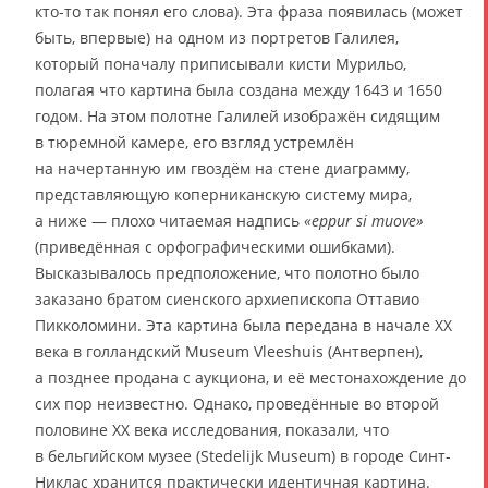
кто-то так понял его слова). Эта фраза появилась (может
быть, впервые) на одном из портретов Галилея,
который поначалу приписывали кисти Мурильо,
полагая что картина была создана между 1643 и 1650
годом. На этом полотне Галилей изображён сидящим
в тюремной камере, его взгляд устремлён
на начертанную им гвоздём на стене диаграмму,
представляющую коперниканскую систему мира,
а ниже — плохо читаемая надпись
«eppur si muove»
(приведённая с орфографическими ошибками).
Высказывалось предположение, что полотно было
заказано братом сиенского архиепископа Оттавио
Пикколомини. Эта картина была передана в начале XX
века в голландский Museum Vleeshuis (Антверпен),
а позднее продана с аукциона, и её местонахождение до
сих пор неизвестно. Однако, проведённые во второй
половине XX века исследования, показали, что
в бельгийском музее (Stedelijk Museum) в городе Синт-
Никлас хранится практически идентичная картина.