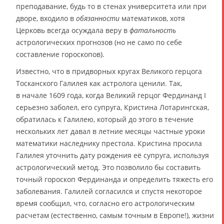
преподавание, будь то в стенах университета или при
дворе, входило в
обязанности
математиков, хотя
Церковь всегда осуждала веру в
фатальность
астрологических прогнозов (но не само по себе
составление гороскопов).
Известно, что в придворных кругах Великого герцога
Тосканского Галилея как астролога ценили. Так,
в начале 1609 года, когда Великий герцог Фердинанд I
серьезно заболел, его супруга, Кристина Лотарингская,
обратилась к Галилею, который до этого в течение
нескольких лет давал в летние месяцы частные уроки
математики наследнику престола. Кристина просила
Галилея уточнить дату рождения её супруга, используя
астрологический метод. Это позволило бы составить
точный гороскоп Фердинанда и определить тяжесть его
заболевания. Галилей согласился и спустя некоторое
время сообщил, что, согласно его астрологическим
расчетам (естественно, самым точным в Европе!), жизни