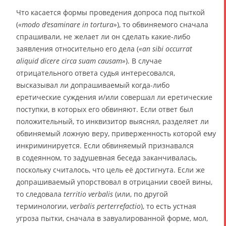
Что касается формы проведения допроса под пыткой
(
«modo d’esaminare in tortura»
), то обвиняемого сначала
спрашивали, не желает ли он сделать какие-либо
заявления относительно его дела (
«an sibi occurrat
aliquid dicere circa suam causam»
). В случае
отрицательного ответа судья интересовался,
высказывал ли допрашиваемый когда-либо
еретические суждения и/или совершал ли еретические
поступки, в которых его обвиняют. Если ответ был
положительный, то инквизитор выяснял, разделяет ли
обвиняемый ложную веру, приверженность которой ему
инкриминируется. Если обвиняемый признавался
в содеянном, то задушевная беседа заканчивалась,
поскольку считалось, что цель её достигнута. Если же
допрашиваемый упорствовал в отрицании своей вины,
то следовала
territio verbalis
(или, по другой
терминологии,
verbalis perterrefactio
), то есть устная
угроза пытки, сначала в завуалированной форме, мол,