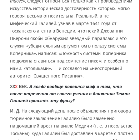
muove»
, следует относиться только как к произведениям
искусства, историческая достоверность которых, мягко
говоря, весьма относительна. Реальный, а не
мифический Галилей, узнав в марте 1641 года от
тосканского агента в Венеции, что некий Джованни
Пьерони якобы обнаружил звёздный параллакс и это
служит «убедительным аргументом в пользу системы
Коперника», написал: «Ложность системы Коперника
не должна ставиться под сомнение никем, и особенно
нами, католиками», — и сослался на «неоспоримый
авторитет Священного Писания».
XX
2
ВЕК.
А когда вообще появился миф о том, что
после отречения от своего учения о движении Земли
Галилей произнёс эту фразу?
И. Д.
На следующий день после объявления приговора
тюремное заключение Галилею было заменено
на домашний арест на вилле Медичи (т. е. в посольстве
Тосканы), куда Галилей был доставлен в карете с плотно