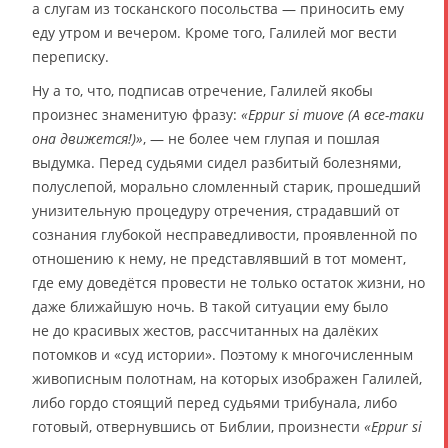
а слугам из тосканского посольства — приносить ему
еду утром и вечером. Кроме того, Галилей мог вести
переписку.
Ну а то, что, подписав отречение, Галилей якобы
произнес знаменитую фразу:
«Eppur si muove (А все-таки
она движется!)»
, — не более чем глупая и пошлая
выдумка. Перед судьями сидел разбитый болезнями,
полуслепой, морально сломленный старик, прошедший
унизительную процедуру отречения, страдавший от
сознания глубокой несправедливости, проявленной по
отношению к нему, не представлявший в тот момент,
где ему доведётся провести не только остаток жизни, но
даже ближайшую ночь. В такой ситуации ему было
не до красивых жестов, рассчитанных на далёких
потомков и «суд истории». Поэтому к многочисленным
живописным полотнам, на которых изображен Галилей,
либо гордо стоящий перед судьями трибунала, либо
готовый, отвернувшись от Библии, произнести
«Eppur si