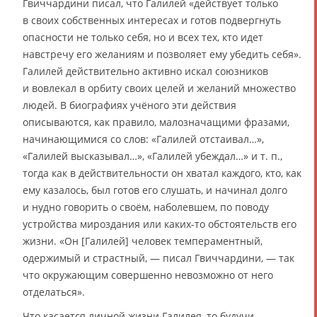
Гвиччардини писал, что Галилей «действует только
в своих собственных интересах и готов подвергнуть
опасности не только себя, но и всех тех, кто идет
навстречу его желаниям и позволяет ему убедить себя».
Галилей действительно активно искал союзников
и вовлекал в орбиту своих целей и желаний множество
людей. В биографиях учёного эти действия
описываются, как правило, малозначащими фразами,
начинающимися со слов: «Галилей отстаивал…»,
«Галилей высказывал…», «Галилей убеждал…» и т. п.,
тогда как в действительности он хватал каждого, кто, как
ему казалось, был готов его слушать, и начинал долго
и нудно говорить о своём, наболевшем, по поводу
устройства мироздания или каких-то обстоятельств его
жизни. «Он [Галилей] человек темпераментный,
одержимый и страстный, — писал Гвиччардини, — так
что окружающим совершенно невозможно от него
отделаться».
Что касается личной жизни Галилея, то будучи