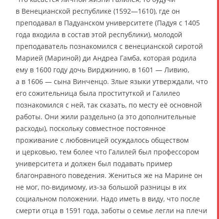
в Венецианской республике (1592—1610), где он
преподавал в Падуанском университете (Падуя с 1405
года входила в состав этой республики), молодой
преподаватель познакомился с венецианской сиротой
Марией (Мариной) ди Андреа Гамба, которая родила
ему в 1600 году дочь Вирджинию, в 1601 — Ливию,
а в 1606 — сына Винченцо. Злые языки утверждали, что
его сожительница была проституткой и Галилео
познакомился с ней, так сказать, по месту её основной
работы. Они жили раздельно (а это дополнительные
расходы), поскольку совместное постоянное
проживание с любовницей осуждалось обществом
и церковью, тем более что Галилей был профессором
университета и должен был подавать пример
благонравного поведения. Жениться же на Марине он
не мог, по-видимому, из-за большой разницы в их
социальном положении. Надо иметь в виду, что после
смерти отца в 1591 года, заботы о семье легли на плечи