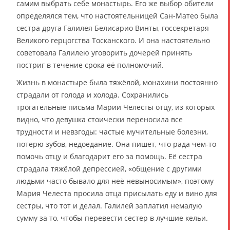
самим выбрать себе монастырь. Его же выбор обители
определялся тем, что настоятельницей Сан-Матео была
сестра друга Галилея Белисарио Винты, госсекретаря
Великого герцогства Тосканского. И она настоятельно
советовала Галилею уговорить дочерей принять
постриг в течение срока её полномочий.
Жизнь в монастыре была тяжёлой, монахини постоянно
страдали от голода и холода. Сохранились
трогательные письма Марии Челесты отцу, из которых
видно, что девушка стоически переносила все
трудности и невзгоды: частые мучительные болезни,
потерю зубов, недоедание. Она пишет, что рада чем-то
помочь отцу и благодарит его за помощь. Её сестра
страдала тяжёлой депрессией, «общение с другими
людьми часто бывало для неё невыносимым», поэтому
Мария Челеста просила отца присылать еду и вино для
сестры, что тот и делал. Галилей заплатил немалую
сумму за то, чтобы перевести сестер в лучшие кельи.