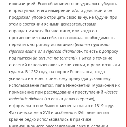
инквизицией. Если обвиняемого не удавалось убедить
в преступности его намерений и/или действий и он
продолжал упорно отрицать свою вину, не будучи при
этом в состоянии ясными доказательствами
оправдаться хотя бы частично, или когда он
противоречил сам себе, то возникала необходимость
перейти к «строгому испытанию (
examen rigorosum
;
rigoroso esame
или
rigorosa disamina
)», то есть к допросу
под пыткой (
in tortura
;
ne’ tormenti
). Пытки в течение
столетий использовались и светскими, и религиозными
судами. В 1252 году, на пороге Ренессанса, когда
усилился интерес к римскому праву (допускавшему
использование пыток), папа Иннокентий IV узаконил их
применение при расследовании преступлений
«laesae
maiestatis divinae»
(то есть в делах о ересях),
и формально они были отменены только в 1819 году.
Фактически же в XVII и особенно в XVIII веке пытки
крайне редко использовались в практике
инквизиционного расследования даже в Испании.