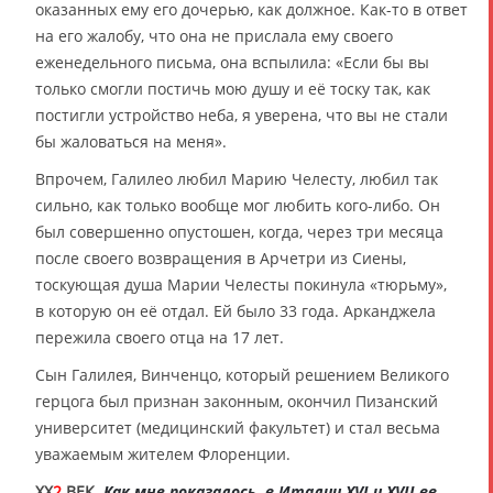
оказанных ему его дочерью, как должное. Как-то в ответ
на его жалобу, что она не прислала ему своего
еженедельного письма, она вспылила: «Если бы вы
только смогли постичь мою душу и её тоску так, как
постигли устройство неба, я уверена, что вы не стали
бы жаловаться на меня».
Впрочем, Галилео любил Марию Челесту, любил так
сильно, как только вообще мог любить кого-либо. Он
был совершенно опустошен, когда, через три месяца
после своего возвращения в Арчетри из Сиены,
тоскующая душа Марии Челесты покинула «тюрьму»,
в которую он её отдал. Ей было 33 года. Арканджела
пережила своего отца на 17 лет.
Сын Галилея, Винченцо, который решением Великого
герцога был признан законным, окончил Пизанский
университет (медицинский факультет) и стал весьма
уважаемым жителем Флоренции.
XX
2
ВЕК.
Как мне показалось, в Италии XVI и XVII вв.