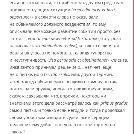
если не сознаешься, то прибегнем к другим средствам,
приличествующим ситуации (
«remedia iuris, et facti
opportune»
), а если эти слова не оказывали
на обвиняемого должного воздействия, то ему
описывали возможное развитие событий просто, без
затей —
«conta eum devenietur ad torturam»
(эта угроза
называлась
«commination realis»
), и только если и эта
реальная угроза не помогала, то, видя «упорство
и неуступчивость (
visa pertinacia et obstinatione
)» клиента,
инквизитор принимал решение о… нет-нет, еще
не о пытке, но о
territio realis
, или, другой термин,
vexatio
, когда обвиняемого вводили в камеру пыток,
показывали орудия, иногда готовили к мучениям,
скажем, связывали, что, впрочем, некоторыми
знатоками этого дела рассматривалось как
primus gradus
самой пытки, и только если негодяй и тогда продолжал
своим упорством изводить судей, всем сердцем
желавших ему добра, наступало полное торжество
закона!