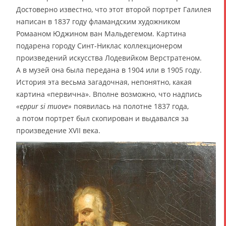
Достоверно известно, что этот второй портрет Галилея
написан в 1837 году фламандским художником
Ромааном Юджином ван Мальдегемом. Картина
подарена городу Синт-Никлас коллекционером
произведений искусства Лодевийком Верстратеном.
А в музей она была передана в 1904 или в 1905 году.
История эта весьма загадочная, непонятно, какая
картина «первична». Вполне возможно, что надпись
«eppur si muove»
появилась на полотне 1837 года,
а потом портрет был скопирован и выдавался за
произведение XVII века.