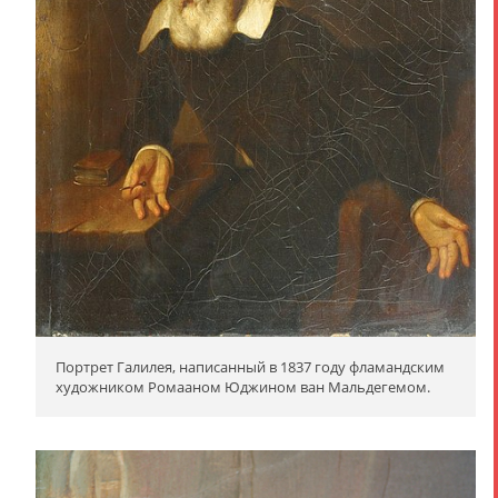
Портрет Галилея, написанный в 1837 году фламандским
художником Ромааном Юджином ван Мальдегемом.