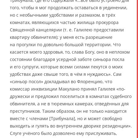
Трибунала, где его содержали «…все было устроено для
того, чтобы я мог продолжать оставаться в уединении,
но с необычными удобствами и размахом, в трёх
комнатах, являющихся частью жилища прокурора
Священной канцелярии (т. е. Галилею предоставили
квартиру обвинителя); у меня есть разрешение
на прогулки по довольно большой территории. Что
касается моего здоровья, то, слава Богу, оно в неплохом
состоянии благодаря усердной заботе синьора посла
и его супруги, которые всеми силами пекутся о моих
удобствах даже свыше того, в чём я нуждаюсь». Сам
«синьор посол» докладывал во Флоренцию, что
комиссар инквизиции Макулано принял Галилея «по-
дружески и предложил поселиться в комнатах судебного
обвинителя, а не в тюремных камерах, отведённых для
преступников. Таким образом, он не только находится
вместе с членами [Трибунала], но и может свободно
выходить и гулять во внутреннем дворике резиденции».
Слуге учёного было дозволено ему прислуживать,