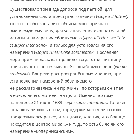
Существовало три вида допроса под пыткой: для
установления факта преступного деяния (
«sopra il fatto»
),
то есть чтобы заставить обвиняемого признать
вменяемую ему вину; для установления окончательной
истины и намерения обвиняемого (
«pro ulteriori veritate
et super intentione»
) и только для установления его
намерения (
«sopra l’intentione solamente»
). Последняя
мера применялась, как правило, когда ответчик вину
признавал, но не связывал её с ошибками в вере (
«mala
credenza»
). Вопреки распространённому мнению, при
установлении намерений обвиняемого
не рассматривались ни причины, по которым он впал
в ересь, ни его мотивы, ни цели. Именно поэтому
на допросе 21 июня 1633 года
«super intentione»
Галилея
спрашивали лишь о том, «придерживается ли он или
придерживался ранее, и как долго, мнения, что Солнце
находится в центре мира…» и т. д., то есть было ли его
намерение «коперниканским».