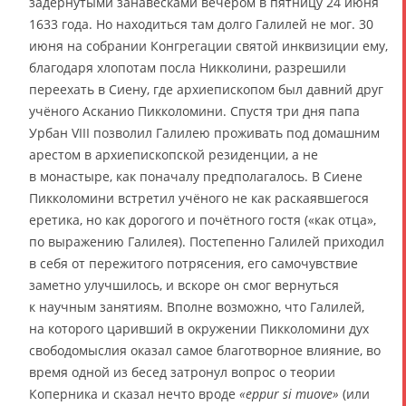
задёрнутыми занавесками вечером в пятницу 24 июня
1633 года. Но находиться там долго Галилей не мог. 30
июня на собрании Конгрегации святой инквизиции ему,
благодаря хлопотам посла Никколини, разрешили
переехать в Сиену, где архиепископом был давний друг
учёного Асканио Пикколомини. Спустя три дня папа
Урбан VIII позволил Галилею проживать под домашним
арестом в архиепископской резиденции, а не
в монастыре, как поначалу предполагалось. В Сиене
Пикколомини встретил учёного не как раскаявшегося
еретика, но как дорогого и почётного гостя («как отца»,
по выражению Галилея). Постепенно Галилей приходил
в себя от пережитого потрясения, его самочувствие
заметно улучшилось, и вскоре он смог вернуться
к научным занятиям. Вполне возможно, что Галилей,
на которого царивший в окружении Пикколомини дух
свободомыслия оказал самое благотворное влияние, во
время одной из бесед затронул вопрос о теории
Коперника и сказал нечто вроде
«eppur si muove»
(или