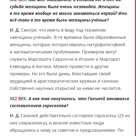
судьба женщины была очень незавидна. Женщины
в то время вообще не могли заниматься наукой? Или
всё-таки в то время были женщины-учёные?
И. Д.
Смотря, что иметь в виду под термином
«женщина-учёный». В те времена были образованные
женщины, которые интересовались натурфилософией
и математическими проблемами. Примером могут
служить Маргерита Сарроччи в Италии и Маргарет
Кэвендиш в Англии. Можно привести и другие
примеры. Но это были дамы, блиставшие своей
эрудицией в аристократических кружках и салонах.
Собственно научных открытий за ними не числится.
XX
2
ВЕК.
А как так получилось, что Галилей занимался
составлением гороскопов?
И. Д.
Галилей действительно составлял гороскопы (25 из
них сохранились), и многие известные люди
обращались к нему за советом и предсказаниями. По-