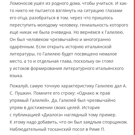
Ломоносов ушёл из родного дома, чтобы учиться. И как-
то никто не пытается взглянуть на ситуацию глазами
его отца, разобраться в том, через что пришлось
переступить молодому человеку, гениальность которого
ещё никак не была очевидна. Но вернёмся к Галилею.
Он был человеком чрезвычайно и многогранно
одарённым. Если открыть историю итальянской
литературы, то Галилею будет посвящено немалое
место, а то и отдельная глава, поскольку он стоял
у истоков формирования литературного итальянского
языка.
Пожалуй, самую точную характеристику Галилею дал А.
С. Пушкин. Помните его строку: «Однако ж прав
упрямый Галилей». Да, Галилей был чрезвычайно
упрям в достижении своих целей. История
с публикацией «Диалога» наглядный тому пример.
К этому надо добавить, что он был заядлым спорщиком.
Наблюдательный тосканский посол в Риме П.