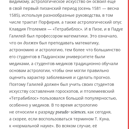
видимому, астрологическое искусство он освоил еще
в свой первый пизанский период (осень 1581 — весна
1585), используя разнообразные руководства, в том
числе трактат Порфирия, а также астрологический опус
Клавдия Птолемея — «Тетрабиблос». И в Пизе, и в Падуе
Галилей был профессором математики. Это означало,
что он
должен
был преподавать математику,
астрономию и астрологию, тем более что большинство
его студентов в Падуанском университете были
медиками, а студентов-медиков традиционно обучали
основам астрологии, чтобы они могли правильно
оценить характер заболевания и сделать прогноз.
Поэтому Галилей должен был учить своих студентов
искусству составления гороскопов, и птолемеевский
«Тетрабиблос» пользовался большой популярностью,
особенно у медиков. В то время астрологию
не относили к разряду
, как сегодня,
pseudo-sciences
а скорее, если воспользоваться термином Т. Куна,
к «нормальной науке». Во всяком случае, её