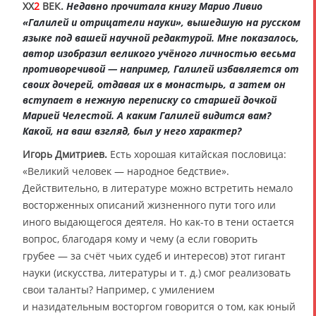
XX
2
ВЕК.
Недавно прочитала книгу Марио Ливио
«Галилей и отрицатели науки», вышедшую на русском
языке под вашей научной редактурой. Мне показалось,
автор изобразил великого учёного личностью весьма
противоречивой — например, Галилей избавляется от
своих дочерей, отдавая их в монастырь, а затем он
вступает в нежную переписку со старшей дочкой
Марией Челестой. А каким Галилей видится вам?
Какой, на ваш взгляд, был у него характер?
Игорь Дмитриев.
Есть хорошая китайская пословица:
«Великий человек — народное бедствие».
Действительно, в литературе можно встретить немало
восторженных описаний жизненного пути того или
иного выдающегося деятеля. Но как-то в тени остается
вопрос, благодаря кому и чему (а если говорить
грубее — за счёт чьих судеб и интересов) этот гигант
науки (искусства, литературы и т. д.) смог реализовать
свои таланты? Например, с умилением
и назидательным восторгом говорится о том, как юный