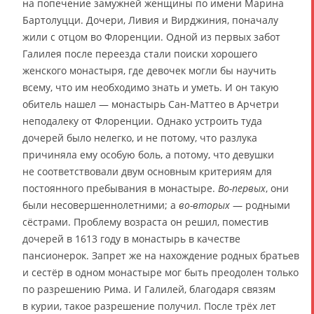
на попечение замужней женщины по имени Марина
Бартолуцци. Дочери, Ливия и Вирджиния, поначалу
жили с отцом во Флоренции. Одной из первых забот
Галилея после переезда стали поиски хорошего
женского монастыря, где девочек могли бы научить
всему, что им необходимо знать и уметь. И он такую
обитель нашел — монастырь Сан-Маттео в Арчетри
неподалеку от Флоренции. Однако устроить туда
дочерей было нелегко, и не потому, что разлука
причиняла ему особую боль, а потому, что девушки
не соответствовали двум основным критериям для
постоянного пребывания в монастыре.
Во-первых
, они
были несовершеннолетними; а
во-вторых
— родными
сёстрами. Проблему возраста он решил, поместив
дочерей в 1613 году в монастырь в качестве
пансионерок. Запрет же на нахождение родных братьев
и сестёр в одном монастыре мог быть преодолен только
по разрешению Рима. И Галилей, благодаря связям
в курии, такое разрешение получил. После трёх лет