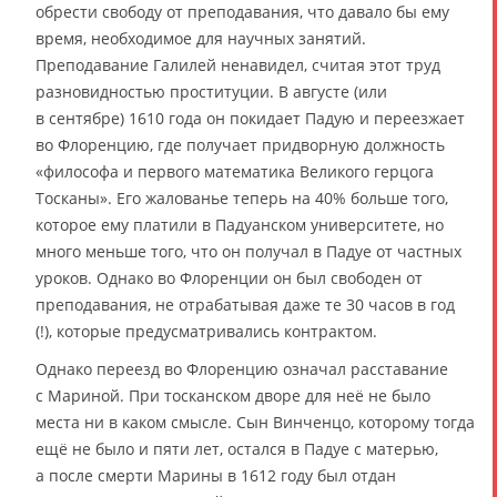
обрести свободу от преподавания, что давало бы ему
время, необходимое для научных занятий.
Преподавание Галилей ненавидел, считая этот труд
разновидностью проституции. В августе (или
в сентябре) 1610 года он покидает Падую и переезжает
во Флоренцию, где получает придворную должность
«философа и первого математика Великого герцога
Тосканы». Его жалованье теперь на 40% больше того,
которое ему платили в Падуанском университете, но
много меньше того, что он получал в Падуе от частных
уроков. Однако во Флоренции он был свободен от
преподавания, не отрабатывая даже те 30 часов в год
(!), которые предусматривались контрактом.
Однако переезд во Флоренцию означал расставание
с Мариной. При тосканском дворе для неё не было
места ни в каком смысле. Сын Винченцо, которому тогда
ещё не было и пяти лет, остался в Падуе с матерью,
а после смерти Марины в 1612 году был отдан