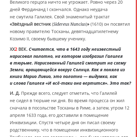
Великого герцога ничто не угрожает. Ровно через 20
дней Фердинанд I скончался. Однако неудача
не смутила Галилея. Свой знаменитый трактат
«Звёздный вестник
(
)
»
(1610) он посвятил
Sidereus Nuncius
новому правителю Тосканы, девятнадцатилетнему
Козимо II, своему бывшему ученику.
XX
2
ВЕК.
Считается, что в 1643 году неизвестный
нарисовал полотно, на котором изобразил Галилея
в тюрьме. Нарисованный Галилей смотрит на схему
Земли, вращающейся вокруг Солнца. Как я поняла из
книги Марио Ливио, это полотно — выдумка, как
и слова Галилея «И всё-таки она вертится». Это так?
И. Д.
Прежде всего, следует отметить, что Галилей
не сидел в тюрьме ни дня. Во время процесса он жил
сначала в посольстве Тосканы в Риме, а затем, утром 12
апреля 1633 года, его доставили в помещение
Инквизиции. Спустя четыре дня он писал своему
родственнику, что в помещении инквизиционного