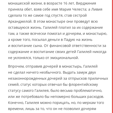
монашеской жизни, в возрасте 16 лет, Вирджиния
приняла обет, взяв себе имя Мария Челеста; а Ливия
сделала то же самое год спустя, став сестрой
Арканджелой. В этом монастыре они проведут всю
оставшуюся жизнь. Галилей платил за их содержание
там, а также всячески помогал и дочерям, и монастырю,
а кроме того, посылал деньги в Падую на жизнь
и воспитание сына. От финансовой ответственности за
содержание и воспитание своих детей Галилей никогда
не уклонялся, только от эмоциональной.
Впрочем, отправив дочерей в монастырь, Галилей
не сделал ничего необычного. Выдать замуж двух
незаконнорожденных дочерей за отпрысков приличных
семей, статус которых отвечал бы флорентийскому
статусу самого Галилея, было весьма проблематично,
или же потребовало бы непомерно больших расходов.
Конечно, Галилея можно порицать, но, по меркам того
времени, лишь за то, что он не позволил дочерям