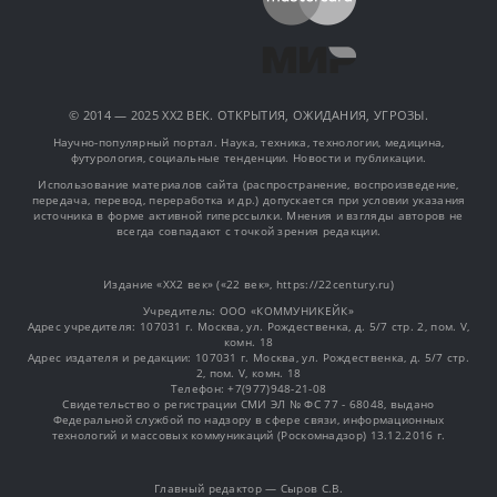
© 2014 — 2025 XX2 ВЕК. ОТКРЫТИЯ, ОЖИДАНИЯ, УГРОЗЫ.
Научно-популярный портал. Наука, техника, технологии, медицина,
футурология, социальные тенденции. Новости и публикации.
Использование материалов сайта (распространение, воспроизведение,
передача, перевод, переработка и др.) допускается при условии указания
источника в форме активной гиперссылки. Мнения и взгляды авторов не
всегда совпадают с точкой зрения редакции.
Издание «XX2 век» («22 век», https://22century.ru)
Учредитель: OOO «КОММУНИКЕЙК»
Адрес учредителя: 107031 г. Москва, ул. Рождественка, д. 5/7 стр. 2, пом. V,
комн. 18
Адрес издателя и редакции: 107031 г. Москва, ул. Рождественка, д. 5/7 стр.
2, пом. V, комн. 18
Телефон: +7(977)948-21-08
Свидетельство о регистрации СМИ ЭЛ № ФС 77 - 68048, выдано
Федеральной службой по надзору в сфере связи, информационных
технологий и массовых коммуникаций (Роскомнадзор) 13.12.2016 г.
Главный редактор — Сыров С.В.