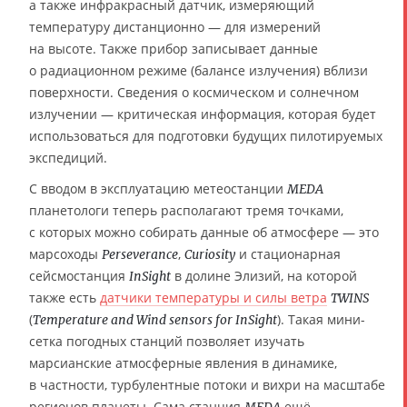
а также инфракрасный датчик, измеряющий
температуру дистанционно — для измерений
на высоте. Также прибор записывает данные
о радиационном режиме (балансе излучения) вблизи
поверхности. Сведения о космическом и солнечном
излучении — критическая информация, которая будет
использоваться для подготовки будущих пилотируемых
экспедиций.
С вводом в эксплуатацию метеостанции
MEDA
планетологи теперь располагают тремя точками,
с которых можно собирать данные об атмосфере — это
марсоходы
,
и стационарная
Perseverance
Curiosity
сейсмостанция
в долине Элизий, на которой
InSight
также есть
датчики температуры и силы ветра
TWINS
(
). Такая мини-
Temperature and Wind sensors for InSight
сетка погодных станций позволяет изучать
марсианские атмосферные явления в динамике,
в частности, турбулентные потоки и вихри на масштабе
регионов планеты. Сама станция
ещё
MEDA