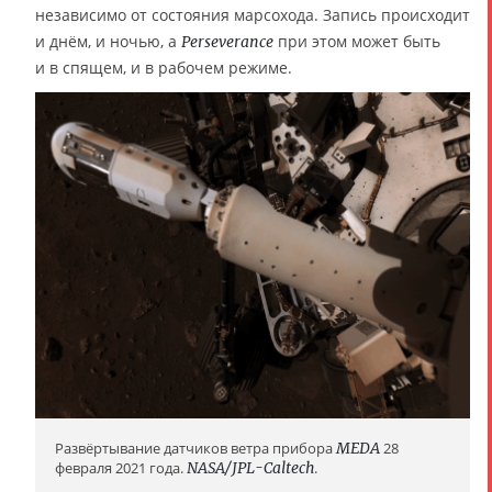
независимо от состояния марсохода. Запись происходит
и днём, и ночью, а
при этом может быть
Perseverance
и в спящем, и в рабочем режиме.
Развёртывание датчиков ветра прибора
MEDA
28
февраля 2021 года.
NASA/JPL-Caltech
.