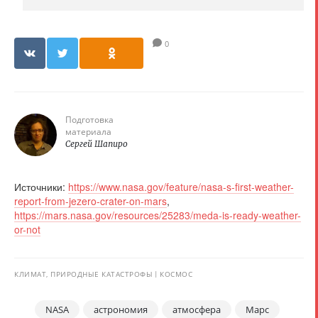
0
Подготовка
материала
Сергей Шапиро
Источники:
https://www.nasa.gov/feature/nasa-s-first-weather-
report-from-jezero-crater-on-mars
,
https://mars.nasa.gov/resources/25283/meda-is-ready-weather-
or-not
КЛИМАТ, ПРИРОДНЫЕ КАТАСТРОФЫ
КОСМОС
NASA
астрономия
атмосфера
Марс