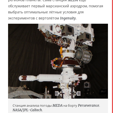
обслуживает первый марсианский аэродром, помогая
выбрать оптимальные лётные условия для
экспериментов с вертолётом
.
Ingenuity
Станция анализа погоды
MEDA
на борту
Perseverance
.
NASA/JPL-Caltech
.