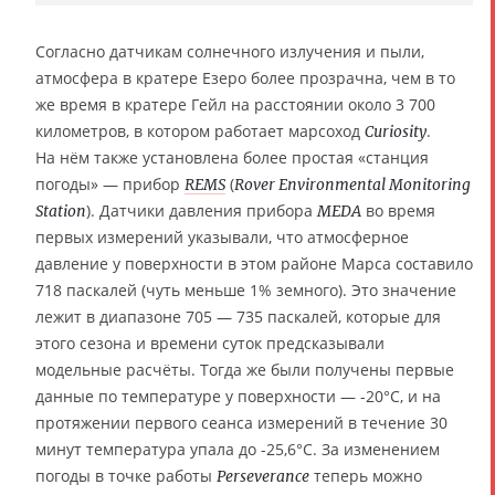
Согласно датчикам солнечного излучения и пыли,
атмосфера в кратере Езеро более прозрачна, чем в то
же время в кратере Гейл на расстоянии около 3 700
километров, в котором работает марсоход
.
Curiosity
На нём также установлена более простая «станция
погоды» — прибор
(
REMS
Rover Environmental Monitoring
). Датчики давления прибора
во время
Station
MEDA
первых измерений указывали, что атмосферное
давление у поверхности в этом районе Марса составило
718 паскалей (чуть меньше 1% земного). Это значение
лежит в диапазоне 705 — 735 паскалей, которые для
этого сезона и времени суток предсказывали
модельные расчёты. Тогда же были получены первые
данные по температуре у поверхности — -20°C, и на
протяжении первого сеанса измерений в течение 30
минут температура упала до -25,6°C. За изменением
погоды в точке работы
теперь можно
Perseverance