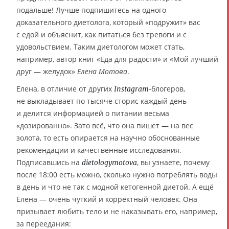
подальше! Лучше подпишитесь на одного
доказательного диетолога, который «подружит» вас
с едой и объяснит, как питаться без тревоги и с
удовольствием. Таким диетологом может стать,
например, автор книг «Еда для радости» и «Мой лучший
друг — желудок»
Елена Мотова
.
Елена, в отличие от других
-блогеров,
Instagram
не выкладывает по тысяче сторис каждый день
и делится информацией о питании весьма
«дозированно». Зато всё, что она пишет — на вес
золота, то есть опирается на научно обоснованные
рекомендации и качественные исследования.
Подписавшись на
, вы узнаете, почему
dietologymotova
после 18:00 есть можно, сколько нужно потреблять воды
в день и что не так с модной кетогенной диетой. А ещё
Елена — очень чуткий и корректный человек. Она
призывает любить тело и не наказывать его, например,
за переедания: