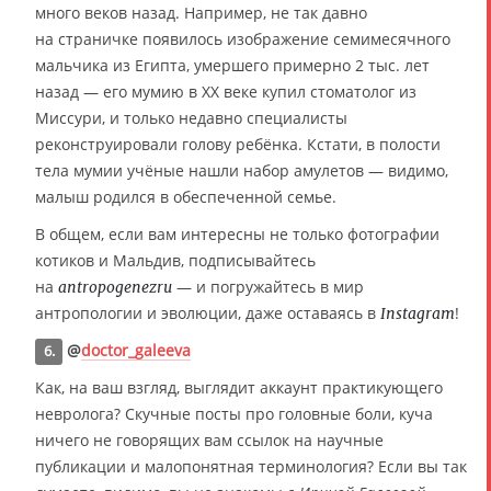
много веков назад. Например, не так давно
на страничке появилось изображение семимесячного
мальчика из Египта, умершего примерно 2 тыс. лет
назад — его мумию в XX веке купил стоматолог из
Миссури, и только недавно специалисты
реконструировали голову ребёнка. Кстати, в полости
тела мумии учёные нашли набор амулетов — видимо,
малыш родился в обеспеченной семье.
В общем, если вам интересны не только фотографии
котиков и Мальдив, подписывайтесь
на
— и погружайтесь в мир
antropogenezru
антропологии и эволюции, даже оставаясь в
!
Instagram
@
doctor_galeeva
6.
Как, на ваш взгляд, выглядит аккаунт практикующего
невролога? Скучные посты про головные боли, куча
ничего не говорящих вам ссылок на научные
публикации и малопонятная терминология? Если вы так