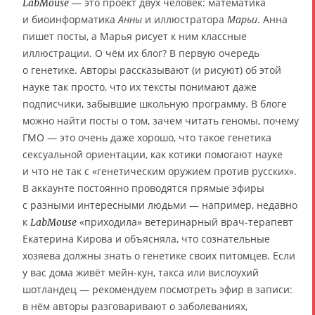
— это проект двух человек: математика
LabMouse
и биоинформатика
Анны
и иллюстратора
Марьи
. Анна
пишет посты, а Марья рисует к ним классные
иллюстрации. О чём их блог? В первую очередь
о генетике. Авторы рассказывают (и рисуют) об этой
науке так просто, что их тексты понимают даже
подписчики, забывшие школьную программу. В блоге
можно найти посты о том, зачем читать геномы, почему
ГМО — это очень даже хорошо, что такое генетика
сексуальной ориентации, как котики помогают науке
и что не так с «генетическим оружием против русских».
В аккаунте постоянно проводятся прямые эфиры
с разными интересными людьми — например, недавно
к
«приходила» ветеринарный врач-терапевт
LabMouse
Екатерина Кирова и объясняла, что сознательные
хозяева должны знать о генетике своих питомцев. Если
у вас дома живёт мейн-кун, такса или вислоухий
шотландец — рекомендуем посмотреть эфир в записи:
в нём авторы разговаривают о заболеваниях,