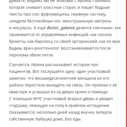
думаете, видимо, вы не знакомы с
Ириной Галеевой
,
которая снимает классные сторис и пишет бодрые
тексты про сон, фуфломицины, нервную систему,
синдром беспокойных ног, менструальную мигрень
и инсульты. А ещё
делится «личным»: как
doctor_galeeva
прививается от управляемых инфекций, как носила
брекеты, как боролась со своей орторексией, как её муж
Вадим, врач-рентгенолог, восстанавливается после
перелома обеих пяток.
Случается, Ирина рассказывает истории про
пациентов. Вот послушайте одну: один участковый
заметил, что восьмидесятилетняя женщина из его
района перестала выходить на связь. Он приехал к её
квартире и услышал из-за двери крики о помощи.
С помощью МЧС участковый вскрыл дверь и увидел
старушку, лежащую на полу в крайнем истощении.
Оказывается, несколько дней назад внучка заперла
собственную бабушку дома. Без еды.