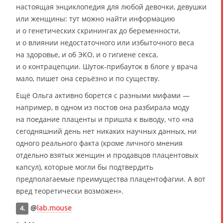
настоящая энциклопедия для любой девочки, девушки
или женщины: тут можно найти информацию
и о генетических скринингах до беременности,
и о влиянии недостаточного или избыточного веса
на здоровье, и об ЭКО, и о гигиене секса,
и о контрацепции. Шуток-прибауток в блоге у врача
мало, пишет она серьёзно и по существу.
Ещё Ольга активно борется с разными мифами —
например, в одном из постов она разбирала моду
на поедание плаценты и пришла к выводу, что «на
сегодняшний день нет никаких научных данных, ни
одного реального факта (кроме личного мнения
отдельно взятых женщин и продавцов плацентовых
капсул), которые могли бы подтвердить
предполагаемые преимущества плацентофагии. А вот
вред теоретически возможен».
@
lab.mouse
4.