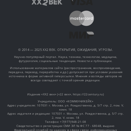
© 2014 — 2025 XX2 ВЕК. ОТКРЫТИЯ, ОЖИДАНИЯ, УГРОЗЫ.
Научно-популярный портал. Наука, техника, технологии, медицина,
футурология, социальные тенденции. Новости и публикации.
Использование материалов сайта (распространение, воспроизведение,
передача, перевод, переработка и др.) допускается при условии указания
источника в форме активной гиперссылки. Мнения и взгляды авторов не
всегда совпадают с точкой зрения редакции.
Издание «XX2 век» («22 век», https://22century.ru)
Учредитель: OOO «КОММУНИКЕЙК»
Адрес учредителя: 107031 г. Москва, ул. Рождественка, д. 5/7 стр. 2, пом. V,
комн. 18
Адрес издателя и редакции: 107031 г. Москва, ул. Рождественка, д. 5/7 стр.
2, пом. V, комн. 18
Телефон: +7(977)948-21-08
Свидетельство о регистрации СМИ ЭЛ № ФС 77 - 68048, выдано
Федеральной службой по надзору в сфере связи, информационных