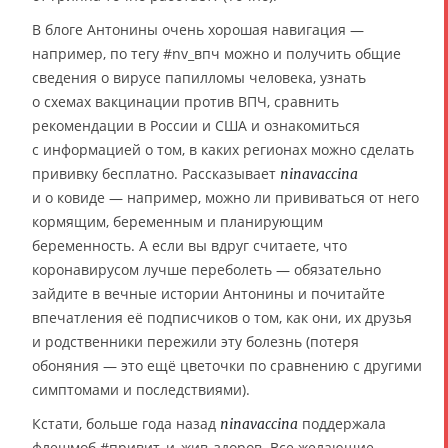
В блоге Антонины очень хорошая навигация —
например, по тегу #nv_впч можно и получить общие
сведения о вирусе папилломы человека, узнать
о схемах вакцинации против ВПЧ, сравнить
рекомендации в России и США и ознакомиться
с информацией о том, в каких регионах можно сделать
прививку бесплатно. Рассказывает
ninavaccina
и о ковиде — например, можно ли прививаться от него
кормящим, беременным и планирующим
беременность. А если вы вдруг считаете, что
коронавирусом лучше переболеть — обязательно
зайдите в вечные истории Антонины и почитайте
впечатления её подписчиков о том, как они, их друзья
и родственники пережили эту болезнь (потеря
обоняния — это ещё цветочки по сравнению с другими
симптомами и последствиями).
Кстати, больше года назад
поддержала
ninavaccina
флешмоб #привит_и_жив_здоров. Все желающие