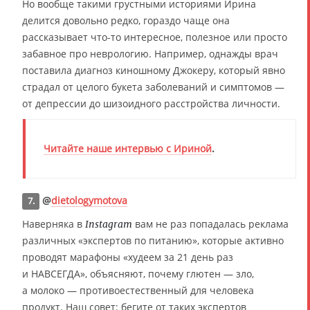
Но вообще такими грустными историями Ирина
делится довольно редко, гораздо чаще она
рассказывает что-то интересное, полезное или просто
забавное про неврологию. Например, однажды врач
поставила диагноз киношному Джокеру, который явно
страдал от целого букета заболеваний и симптомов —
от депрессии до шизоидного расстройства личности.
Читайте наше интервью с Ириной
.
@
dietologymotova
7.
Наверняка в
вам не раз попадалась реклама
Instagram
различных «экспертов по питанию», которые активно
проводят марафоны «худеем за 21 день раз
и НАВСЕГДА», объясняют, почему глютен — зло,
а молоко — противоестественный для человека
продукт. Наш совет: бегите от таких экспертов