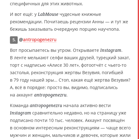
специфичных для этих животных.
И вот ещё: у
чудесные книжные
LabMouse
рекомендации. Почитаешь рецензии Анны — и тут же
бежишь заказывать очередную порцию научпопа.
@
antropogenezru
5.
Вот просыпаетесь вы утром. Открываете
.
Instagram
В ленте мелькают селфи ваших друзей, турецкий закат,
торт с надписью «Алисе 30 лет», фотоотчёт с чьего-то
застолья, реконструкция жертвы Везувия, погибшей
в 79 году нашей эры… Стоп, какая ещё жертва Везувия?
А, всё в порядке: просто вы, видимо, подписались
на аккаунт
.
antropogenezru
Команда
начала активно вести
antropogenezru
сравнительно недавно, но на страницу уже
Instagram
подписано почти 10 тыс. человек. Аккаунт посвящён
в основном интересным реконструкциям — чаще всего
мужчин и женщин, мальчиков и девочек, которые жили