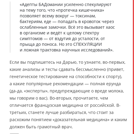
«Адепты БАДомании усиленно спекулируют
на тему того, что «протечка кишечника»
позволяет всему вокруг — токсинам,
бактериям, еде — попадать в кровоток через
ослабленные замочки. Всё это вызывает хаос
в организме и ведёт к целому спектру
симптомов — от вздутия до усталости, от
прыща до поноса. Но это СПЕКУЛЯЦИИ
и ложная трактовка научных исследований».
Если вы подпишетесь на Дарью, то узнаете, во-первых,
какие анализы и тесты сдавать бессмысленно (привет,
генетическое тестирование на способности к спорту),
а какие популярные рекомендации — полная ерунда
(да-да, «эксперты», предупреждающие о вреде молока,
мы говорим о вас). Во-вторых, прочитаете, чем
отличается французская медицина от российской. В-
третьих, станете лучше разбираться, что стоит за
расхожим понятием «доказательная медицина» и каким
должен быть грамотный врач.