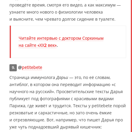
проведёте время, смотря его видео, а как максимум —
узнаете много нового о физиологии человека
и выясните, чем чревато долгое сидение в туалете.
Читайте интервью с доктором Соркиным
на сайте «
ХХ
2
век
»
.
@
petitebete
9.
Страница иммунолога
Дарьи
— это, по её словам,
антиблог, в котором она переводит информацию «с
научного на русский». Просветительские тексты Дарья
публикует под фотографиями с красивыми видами
Парижа, где живёт и трудится. Тексты у petitebete порой
резковатые и саркастичные, но зато очень ёмкие
и отрезвляющие. Вот, например, что пишет Дарья про
уже чуть поднадоевший дырявый кишечник: