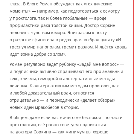
глаза. В блоге Роман обсуждает как «технические
моменты» — например, как подготовиться к осмотру
у проктолога, так и более глобальные — вроде
профилактики рака толстой кишки. Доктор Соркин —
человек с чувством юмора. Эпиграфом к посту
о разрыве сфинктера в родах врач выбрал цитату «И
треснул мир напополам, гремит разлом. И льётся кровь,
идёт война добра со злом».
Роман регулярно ведёт рубрику «Задай мне вопрос» —
и подписчики активно спрашивают его про анальный
секс, клизмы, геморрой и альтернативные методы
лечения. К альтернативным методам проктолог, как
и любой доказательный врач, относится
отрицательно — и периодически «делает обзоры»
новых идей мракобесов в сторис.
В общем, даже если вас ничего не беспокоит по части
проктологии, всё равно советуем подписаться
на доктора Соркина — как минимум вы хорошо