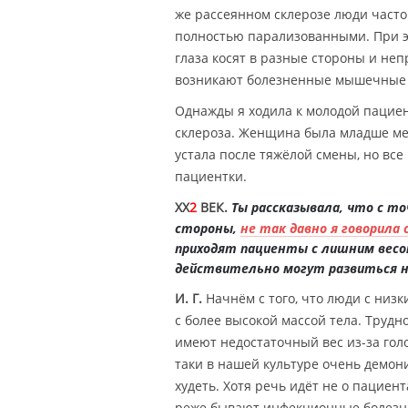
же рассеянном склерозе люди часто 
полностью парализованными. При эт
глаза косят в разные стороны и неп
возникают болезненные мышечные
Однажды я ходила к молодой пациен
склероза. Женщина была младше мен
устала после тяжёлой смены, но все
пациентки.
XX
2
ВЕК.
Ты рассказывала, что с то
стороны,
не так давно я говорила
приходят пациенты с лишним весо
действительно могут развиться 
И. Г.
Начнём с того, что люди с низ
с более высокой массой тела. Трудн
имеют недостаточный вес из-за гол
таки в нашей культуре очень демон
худеть. Хотя речь идёт не о пациен
реже бывают инфекционные болезни