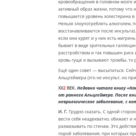
кровообращения в головном мозге и,
активный образ жизни, потому что 
повышается уровень холестерина в 
Нельзя злоупотреблять алкоголем, п
восстанавливаются после инсульта
если они курят и у них есть мигрен
бывает в виде зрительных галлюци
расстройством и так повышен риск 
кровь гуще и вызывают тромбы, то 
Ещё один совет — высыпаться. Сейч
Альцгеймера (это не инсульт, но при
XX
2
ВЕК.
Недавно читала книгу «На
от раннего Альцгеймера. После кн
неврологическое заболевание, с к
И. Г.
Трудно сказать. С одной сторон
вести себя неадекватно, обижает и 
размазывать по стенам. Это действи
порой заболевания, при которых пр