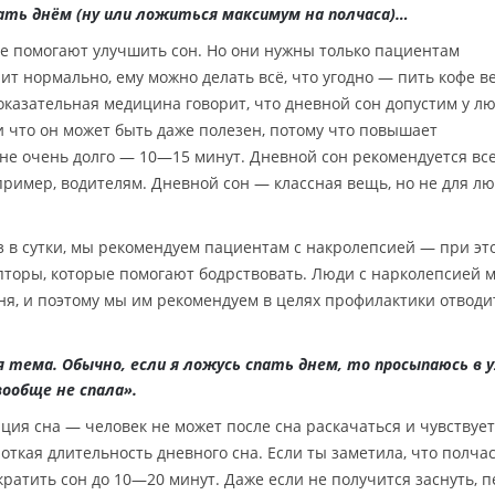
пать днём (ну или ложиться максимум на полчаса)…
е помогают улучшить сон. Но они нужны только пациентам
ит нормально, ему можно делать всё, что угодно — пить кофе в
казательная медицина говорит, что дневной сон допустим у лю
и что он может быть даже полезен, потому что повышает
 не очень долго — 10—15 минут. Дневной сон рекомендуется все
имер, водителям. Дневной сон — классная вещь, но не для л
з в сутки, мы рекомендуем пациентам с накролепсией — при эт
пторы, которые помогают бодрствовать. Люди с нарколепсией м
ня, и поэтому мы им рекомендуем в целях профилактики отводи
я тема. Обычно, если я ложусь спать днем, то просыпаюсь в
ообще не спала».
ция сна — человек не может после сна раскачаться и чувствует
роткая длительность дневного сна. Если ты заметила, что полча
ократить сон до 10—20 минут. Даже если не получится заснуть, 