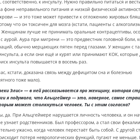
 соответственно, к инсульту. Нужно правильно питаться и вест
на фоне неправильного питания и низкой физической активнос
крови — и это тоже может привести к отложению жировых бляш
отому что он токсичен для мозга (кстати, пациенты с алкоголиз
). Женщинам лучше не принимать оральные контрацептивы, ос
ь с аурой. Аура при мигрени — это предвестник головной боли, 
наций, обычно мерцающих пятен перед глазами. У женщин с т
инсульта, а если они ещё и курят или принимают КОК, которые
риск инсульта повышается в восемь раз.
ас, кстати, доказана связь между дефицитом сна и болезнью
ятного тоже мало).
веки Элис» — в ней рассказывается про женщину, которая ст
иги я подумала, что Альцгеймер — это, наверное, самое стра
оторым может столкнуться человек. Ты с этим согласна?
ы, да. При Альцгеймере нарушается личность человека, и он н
не узнает родственников. Был профессором, а стал свои фекали
тельно ужасно, когда человек перестаёт быть собой. С другой с
оисходит потеря неврологических функций, пугают не меньше.