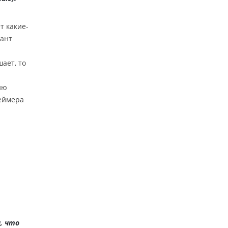
т какие-
иант
ает, то
ию
геймера
, что