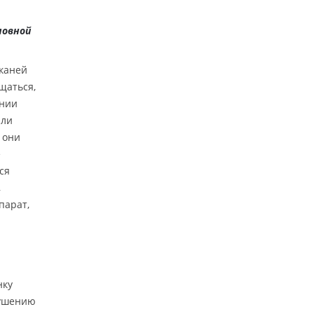
ловной
каней
щаться,
ении
или
 они
е
ся
,
парат,
нку
рушению