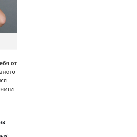
ебя от
вного
мся
книги
дел
тию).