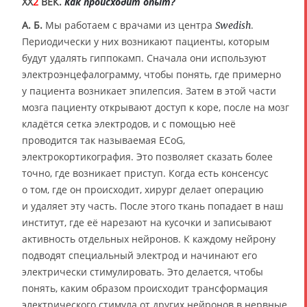
XX
2
ВЕК.
Как происходит опыт?
А. Б.
Мы работаем с врачами из центра
.
Swedish
Периодически у них возникают пациенты, которым
будут удалять гиппокамп. Сначала они используют
электроэнцефалограмму, чтобы понять, где примерно
у пациента возникает эпилепсия. Затем в этой части
мозга пациенту открывают доступ к коре, после на мозг
кладётся сетка электродов, и с помощью неё
проводится так называемая ECoG,
электрокортикография. Это позволяет сказать более
точно, где возникает приступ. Когда есть консенсус
о том, где он происходит, хирург делает операцию
и удаляет эту часть. После этого ткань попадает в наш
институт, где её нарезают на кусочки и записывают
активность отдельных нейронов. К каждому нейрону
подводят специальный электрод и начинают его
электрически стимулировать. Это делается, чтобы
понять, каким образом происходит трансформация
электрического стимула от других нейронов в нервные