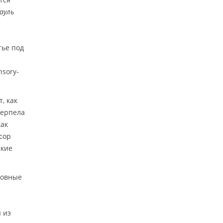
ауль
тье под
nsory-
, как
терпела
как
сор
ские
новные
 из