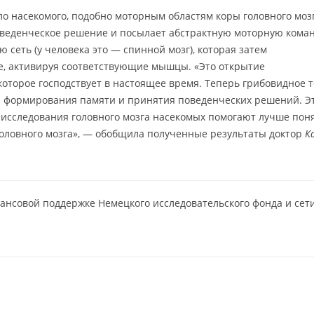
ло насекомого, подобно моторным областям коры головного моз
оведенческое решение и посылает абстрактную моторную кома
ю сеть (у человека это — спинной мозг), которая затем
е, активируя соответствующие мышцы. «Это открытие
оторое господствует в настоящее время. Теперь грибовидное 
р формирования памяти и принятия поведенческих решений. Э
 исследования головного мозга насекомых помогают лучше пон
головного мозга», — обобщила полученные результаты доктор
К
ансовой поддержке Немецкого исследовательского фонда и сет