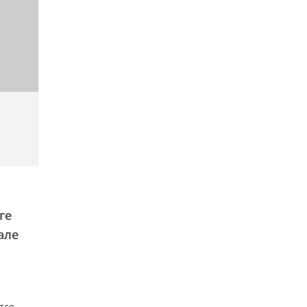
ге
але
тся