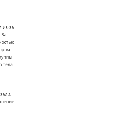
 из-за
 За
тностью
сором
группы
о тела
й
зали,
ошение