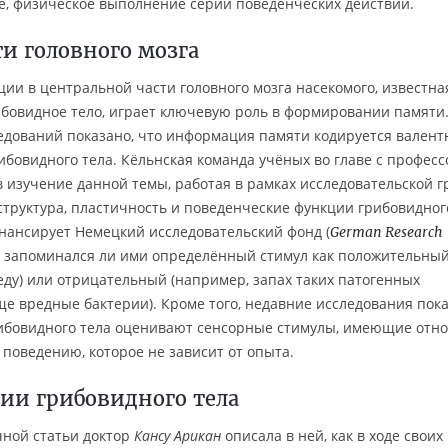
те, физическое выполнение серии поведенческих действий.
ти головного мозга
ии в центральной части головного мозга насекомого, известная
бовидное тело, играет ключевую роль в формировании памяти.
ледований показано, что информация памяти кодируется вален
ибовидного тела. Кёльнская команда учёных во главе с профес
в изучение данной темы, работая в рамках исследовательской 
структура, пластичность и поведенческие функции грибовидног
инансирует Немецкий исследовательский фонд (
German Research
, запоминался ли ими определённый стимул как положительны
еду) или отрицательный (например, запах таких патогенных
ще вредные бактерии). Кроме того, недавние исследования пока
ибовидного тела оценивают сенсорные стимулы, имеющие отн
 поведению, которое не зависит от опыта.
ии грибовидного тела
ной статьи доктор
Кансу Арикан
описала в ней, как в ходе своих