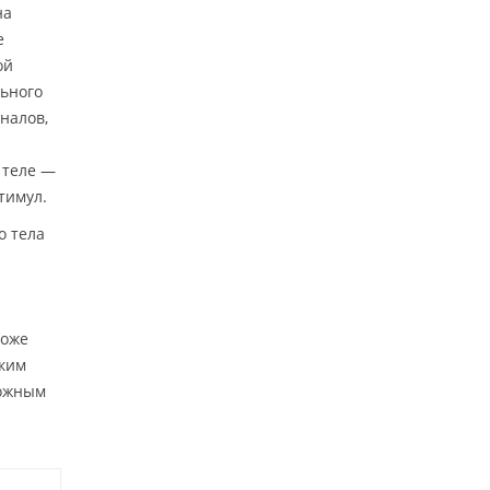
на
е
ой
льного
налов,
 теле —
тимул.
о тела
тоже
аким
можным