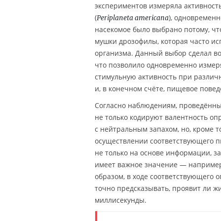
экспериментов измеряла активност
(
), одновремен
Periplaneta americana
насекомое было выбрано потому, что
мушки дрозофилы, которая часто ис
организма. Данный выбор сделал в
что позволило одновременно измер
стимульную активность при различ
и, в конечном счёте, пищевое пове
Согласно наблюдениям, проведённы
не только кодируют валентность оп
с нейтральным запахом, но, кроме 
осуществлении соответствующего 
не только на основе информации, з
имеет важное значение — например,
образом, в ходе соответствующего 
точно предсказывать, проявит ли 
миллисекунды.