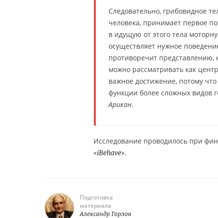
Следовательно, грибовидное те
человека, принимает первое п
в идущую от этого тела моторну
осуществляет нужное поведени
противоречит представлению, к
можно рассматривать как цент
важное достижение, потому что
функции более сложных видов 
Арикан
.
Исследование проводилось при фин
«
».
iBehave
Подготовка
материала
Александр Горлов