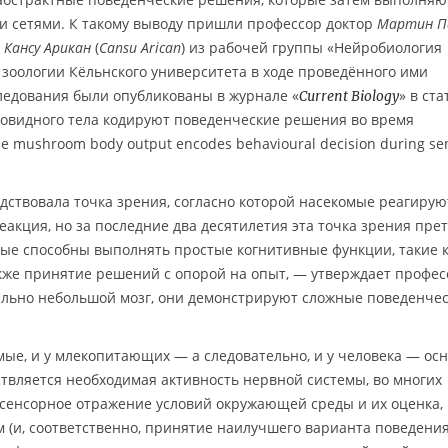
и сетями. К такому выводу пришли профессор доктор
Мартин П
р
Кансу Арикан
(
Cansu Arican
) из рабочей группы «Нейробиология
зоологии Кёльнского университета в ходе проведённого ими
следования были опубликованы в журнале «
» в ста
Current Biology
овидного тела кодируют поведенческие решения во время
 mushroom body output encodes behavioural decision during se
дствовала точка зрения, согласно которой насекомые реагируют
еакция, но за последние два десятилетия эта точка зрения пре
ые способны выполнять простые когнитивные функции, такие 
кже принятие решений с опорой на опыт, — утверждает профес
ельно небольшой мозг, они демонстрируют сложные поведенче
омые, и у млекопитающих — а следовательно, и у человека — ос
твляется необходимая активность нервной системы, во многих
 сенсорное отражение условий окружающей среды и их оценка,
(и, соответственно, принятие наилучшего варианта поведения