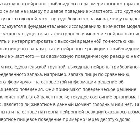
ь выходных нейронов грибовидного тела американского тарака
но снимая на камеру пищевое поведение животного. Это крупно
 у него головной мозг гораздо большего размера, чем у плодов
пользуется в фундаментальных исследованиях в качестве моде
озможным осуществлять электронное измерение нейронных сиг
ять и интерпретировать с высокой временнóй точностью как
ных пищевых запахах, так и нейронные реакции в грибовидном
дение животного — как возможную поведенческую реакцию на с
м исследовательской группой, выходные нейроны грибовидног
ределённого запаха, например, запаха пищи по сравнению
того, формируют на основе этой информации решение об
пищевого поведения. Они принимают поведенческое решение
аключённой в этой валентности; текущее состояние организма 
 является ли животное в данный момент голодным или нет. Т
опыта и на основе паттерна нейронной реакции оказалось воз
животное пищевое поведение примерно через десятую долю