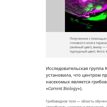
Полученное с помощью 
головного мозга тарака
(зелёный цвет), внизу —
пурпурный цвет). Фото: К
Исследовательская группа К
установила, что центром п
насекомых является грибов
«
»).
Current Biology
Грибовидное тело — область обучен
способность насекомых принимать 