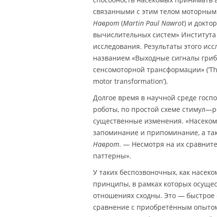
связанными с этим телом моторным
Наврот
(
Martin Paul Nawrot
) и докто
вычислительных систем» Института 
исследования. Результаты этого ис
названием «Выходные сигналы гриб
сенсомоторной трансформации» (‘The
motor transformation’).
Долгое время в научной среде госпо
роботы, по простой схеме стимул—р
существенные изменения. «Насеком
запоминание и припоминание, а та
Наврот
. — Несмотря на их сравнит
паттерны».
У таких беспозвоночных, как насек
принципы, в рамках которых осущес
отношениях сходны. Это — быстрое
сравнение с приобретённым опытом 