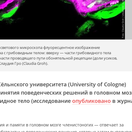
светового микроскопа флуоресцентное изображение
на с грибовидным телом: вверху — части грибовидного тела
 части проводящего пути обонятельной рецепции (доли усиков,
лаудия Гро (Claudia Groh).
ёльнского университета (University of Cologne)
ринятия поведенческих решений в головном моз
идное тело (исследование
опубликовано
в журн
ия и памяти в головном мозге членистоногих — отвечает за
абстрактные поведенческие решения, которые затем выполняю