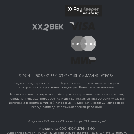
© 2014 — 2025 XX2 ВЕК. ОТКРЫТИЯ, ОЖИДАНИЯ, УГРОЗЫ.
Научно-популярный портал. Наука, техника, технологии, медицина,
футурология, социальные тенденции. Новости и публикации.
Использование материалов сайта (распространение, воспроизведение,
передача, перевод, переработка и др.) допускается при условии указания
источника в форме активной гиперссылки. Мнения и взгляды авторов не
всегда совпадают с точкой зрения редакции.
Издание «XX2 век» («22 век», https://22century.ru)
Учредитель: OOO «КОММУНИКЕЙК»
Адрес учредителя: 107031 г. Москва, ул. Рождественка, д. 5/7 стр. 2, пом. V,