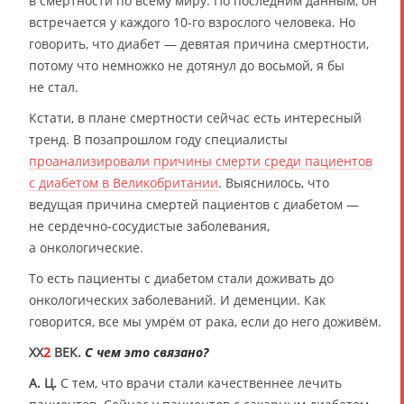
в смертности по всему миру. По последним данным, он
встречается у каждого 10-го взрослого человека. Но
говорить, что диабет — девятая причина смертности,
потому что немножко не дотянул до восьмой, я бы
не стал.
Кстати, в плане смертности сейчас есть интересный
тренд. В позапрошлом году специалисты
проанализировали причины смерти среди пациентов
с диабетом в Великобритании
. Выяснилось, что
ведущая причина смертей пациентов с диабетом —
не сердечно-сосудистые заболевания,
а онкологические.
То есть пациенты с диабетом стали доживать до
онкологических заболеваний. И деменции. Как
говорится, все мы умрём от рака, если до него доживём.
XX
2
ВЕК.
С чем это связано?
А. Ц.
С тем, что врачи стали качественнее лечить