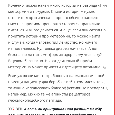
Конечно, можно найти много историй из разряда «Пил
метформин и похудел». К таким историям нужно
относиться критически — просто обычно пациент
вместе с приёмом препарата старается правильно
питаться и много двигаться. А ещё, если внимательно
почитать истории про метформин, то можно найти
и случаи, когда человек пил лекарство, но ничего
не поменялось. Ну, только диарея началась. А вот
безопасно ли пить метформин здоровому человеку?
В целом, безопасно. Но вот длительный приём
метформина может привести к дефициту витамина В₁₂.
Если уж возникает потребность в фармакологической
помощи пациенту для борьбы с избытком массы тела,
то лучше использовать более эффективные препараты,
например, можно те же агонисты рецепторов
глюкагоноподобного пептида.
XX
2
ВЕК.
А есть ли принципиальная разница между
разными торговыми названиями метформина?