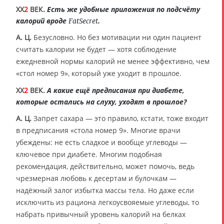
XX
2
ВЕК.
Есть же удобные приложения по подсчёту
калорий вроде
.
FatSecret
А. Ц.
Безусловно. Но без мотивации ни один пациент
считать калории не будет — хотя соблюдение
ежедневной нормы калорий не менее эффективно, чем
«стол номер 9», который уже уходит в прошлое.
XX
2
ВЕК.
А какие ещё предписания при диабете,
которые остались на слуху, уходят в прошлое?
А. Ц.
Запрет сахара — это правило, кстати, тоже входит
в предписания «стола номер 9». Многие врачи
убеждены: не есть сладкое и вообще углеводы —
ключевое при диабете. Многим подобная
рекомендация, действительно, может помочь, ведь
чрезмерная любовь к десертам и булочкам —
надёжный залог избытка массы тела. Но даже если
исключить из рациона легкоусвояемые углеводы, то
набрать привычный уровень калорий на белках