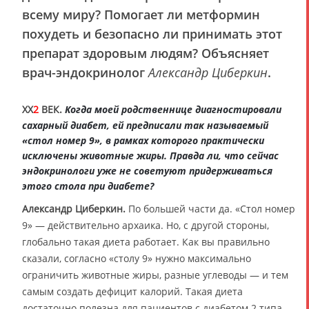
всему миру? Помогает ли метформин
похудеть и безопасно ли принимать этот
препарат здоровым людям? Объясняет
врач-эндокринолог
Александр Циберкин
.
XX
2
ВЕК.
Когда моей родственнице диагностировали
сахарный диабет, ей предписали так называемый
«стол номер 9», в рамках которого практически
исключены животные жиры. Правда ли, что сейчас
эндокринологи уже не советуют придерживаться
этого стола при диабете?
Александр Циберкин.
По большей части да. «Стол номер
9» — действительно архаика. Но, с другой стороны,
глобально такая диета работает. Как вы правильно
сказали, согласно «столу 9» нужно максимально
ограничить животные жиры, разные углеводы — и тем
самым создать дефицит калорий. Такая диета
достаточно полезна для пациентов с диабетом 2 типа.