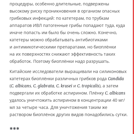
процедуры, особенно длительные, подвержены
высокому риску проникновения в организм опасных
грибковых инфекций: по катетерам, по трубкам
аппаратов ИВЛ патогенные грибы попадают туда, куда
иначе попасть им было бы очень сложно. Конечно,
катетеры можно обрабатывать антибиотиками
и антимикотическими препаратами, но биоплёнки
на их поверхностях снижают эффективность таких
обработок. Поэтому биоплёнки надо разрушать.
Китайские исследователи выращивали на силиконовых
катетерах биоплёнки различных грибков рода
Candida
(
,
,
и
), а затем
C. albicans
C. glabrata
C. krusei
C. tropicalis
подвергали их обработке аспирином. Плёнку
C. albicans
удалось уничтожить аспирином в концентрации 40 мг/
мл за четыре часа. Для уничтожения таким же
раствором биоплёнок других видов понадобились сутки.
***