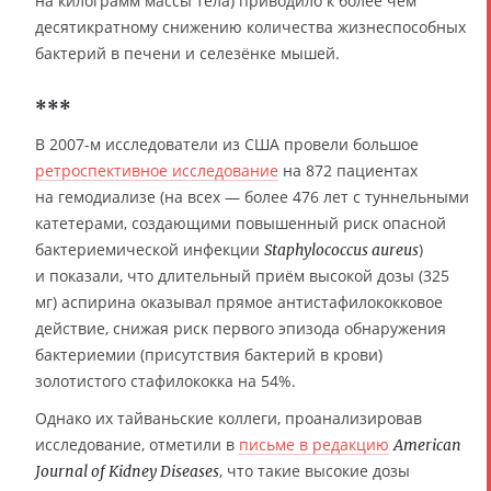
на килограмм массы тела) приводило к более чем
десятикратному снижению количества жизнеспособных
бактерий в печени и селезёнке мышей.
***
В 2007-м исследователи из США провели большое
ретроспективное исследование
на 872 пациентах
на гемодиализе (на всех — более 476 лет с туннельными
катетерами, создающими повышенный риск опасной
бактериемической инфекции
)
Staphylococcus aureus
и показали, что длительный приём высокой дозы (325
мг) аспирина оказывал прямое антистафилококковое
действие, снижая риск первого эпизода обнаружения
бактериемии (присутствия бактерий в крови)
золотистого стафилококка на 54%.
Однако их тайваньские коллеги, проанализировав
исследование, отметили в
письме в редакцию
American
, что такие высокие дозы
Journal of Kidney Diseases