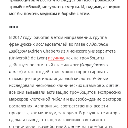
тромбоэмболий, инсультов, смерти. И, видимо, аспирин
мог бы помочь медикам в борьбе с этим.
***
В 2017 году, работая в этом направлении, группа
французских исследователей во главе с
Адрианом
Шабером
(Adrien Chabert) из Лионского университета
(Université de Lyon)
изучила
, как на тромбоциты
действует золотистый стафилококк (
Staphylococcus
) и как это действие можно корректировать
aureus
с помощью ацетилсалициловой кислоты. Учёные
исследовали несколько клинических штаммов
,
S. aureus
все они вызывали активацию тромбоцитов, экспрессию
маркеров клеточной гибели и высвобождение факторов
воспаления. Аспирин же, соответственно, все эти
процессы, как минимум, замедлял. В результате авторы
сделали вывод, что ацетилсалициловая кислота
ограничивает воздействие
на тромбоциты,
S. aureus