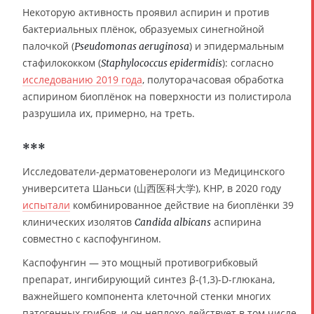
Некоторую активность проявил аспирин и против
бактериальных плёнок, образуемых синегнойной
палочкой (
) и эпидермальным
Pseudomonas aeruginosa
стафилококком (
): согласно
Staphylococcus epidermidis
исследованию 2019 года
, полуторачасовая обработка
аспирином биоплёнок на поверхности из полистирола
разрушила их, примерно, на треть.
***
Исследователи-дерматовенерологи из Медицинского
университета Шаньси (山西医科大学), КНР, в 2020 году
испытали
комбинированное действие на биоплёнки 39
клинических изолятов
аспирина
Candida albicans
совместно с каспофунгином.
Каспофунгин — это мощный противогрибковый
препарат, ингибирующий синтез β-(1,3)-D-глюкана,
важнейшего компонента клеточной стенки многих
патогенных грибов, и он неплохо действует в том числе