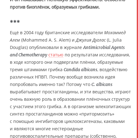
против биоплёнок, образуемых грибками.
***
Ещё в 2004 году британские исследователи
Мохаммед
Алем
(Mohammed A. S. Alem) и
Джулия Дуглас
(L. Julia
Douglas) опубликовали в журнале
Antimicrobial Agents
статью
по результатам исследования,
and Chemotherapy
в ходе которого они подвергали плёнки, образуемые
тремя штаммами грибка
, воздействию
Candida albicans
различных НПВП. Почему вообще возникла идея
попробовать именно так? Потому что
C. albicans
вырабатывает простагландины, и эти вещества, играют
очень важную роль в образовании плёночных структур
с участием этого грибка. А в организме млекопитающих
синтез простагландинов можно «притормозить»
с помощью ингибиторов циклооксигеназы, каковыми
и являются многие нестероидные
противовоспалительные препараты (собственно,