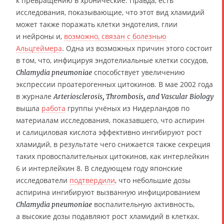
к превращению в хронические. Правда, есть
исследования, показывающие, что этот вид хламидий
может также поражать клетки эндотелия, глии
и нейроны и,
возможно, связан с болезнью
Альцгеймера
. Одна из возможных причин этого состоит
в том, что, инфицируя эндотелиальные клетки сосудов,
способствует увеличению
Chlamydia pneumoniae
экспрессии проатерогенных цитокинов. В мае 2002 года
в журнале
Arteriosclerosis, Thrombosis, and Vascular Biology
вышла
работа
группы учёных из Нидерландов по
материалам исследования, показавшего, что аспирин
и салициловая кислота эффективно ингибируют рост
хламидий, в результате чего снижается также секреция
таких провоспалительных цитокинов, как интерлейкин
6 и интерлейкин 8. В следующем году японские
исследователи
подтвердили
, что небольшие дозы
аспирина ингибируют вызванную инфицированием
воспалительную активность,
Chlamydia pneumoniae
а высокие дозы подавляют рост хламидий в клетках.