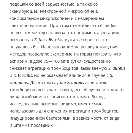
подошли со всей серьёзностью, а также со
сканирующей электронной микроскопией,
конфокальной микроскопией и с измерением
светопропускания. При этом отметили, что если бы
не все эти методы анализа, то, например, агрегацию,
вызванную
, обнаружить скорее всего
E. faecalis
не удалось бы. Использование же вышеупомянутых
методов позволило экспериментаторам показать, что
аспирин (в дозе 75—160 мг в сутки) существенно
снижает агрегацию тромбоцитов, вызываемую
S. aureus
и
, но не оказывает влияния в случае с
E. faecalis
S.
. Да, в этом случае
агрегацию
sanguinis
S. aureus
тромбоцитов вызывал: то ли здесь её лучше искали, то
ли данный момент зависит от штамма. Вывод
исследования: аспирин, видимо, имеет смысл
использовать для снижения агрегации тромбоцитов,
индуцированной бактериями, в зависимости от вида
и штамма последних.