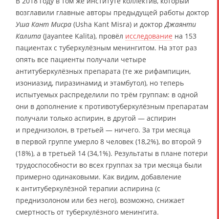
В 2018 году в том же институте коллектив, который
возглавили главные авторы предыдущей работы доктор
Уша Кант Мисра
(Usha Kant Misra) и доктор
Джаянти
Калита
(Jayantee Kalita), провёл
исследование
на 153
пациентах с туберкулёзным менингитом. На этот раз
опять все пациенты получали четыре
антитуберкулёзных препарата (те же рифампицин,
изониазид, пиразинамид и этамбутол), но теперь
испытуемых распределили по трём группам: в одной
они в дополнение к противотуберкулёзным препаратам
получали только аспирин, в другой — аспирин
и преднизолон, в третьей — ничего. За три месяца
в первой группе умерло 8 человек (18,2%), во второй 9
(18%), а в третьей 14 (34,1%). Результаты в плане потери
трудоспособности во всех группах за три месяца были
примерно одинаковыми. Как видим, добавление
к антитуберкулёзной терапии аспирина (с
преднизолоном или без него), возможно, снижает
смертность от туберкулёзного менингита.