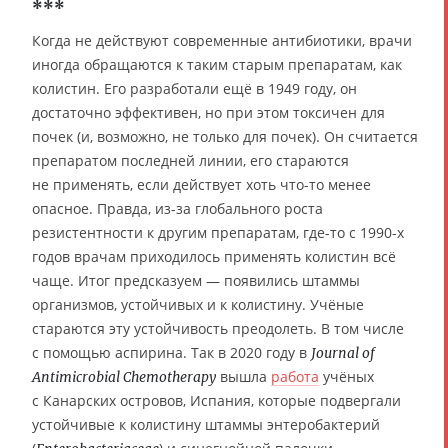
***
Когда не действуют современные антибиотики, врачи
иногда обращаются к таким старым препаратам, как
колистин. Его разработали ещё в 1949 году, он
достаточно эффективен, но при этом токсичен для
почек (и, возможно, не только для почек). Он считается
препаратом последней линии, его стараются
не применять, если действует хоть что-то менее
опасное. Правда, из-за глобального роста
резистентности к другим препаратам, где-то с 1990-х
годов врачам приходилось применять колистин всё
чаще. Итог предсказуем — появились штаммы
организмов, устойчивых и к колистину. Учёные
стараются эту устойчивость преодолеть. В том числе
с помощью аспирина. Так в 2020 году в
Journal of
вышла
работа
учёных
Antimicrobial Chemotherapy
с Канарских островов, Испания, которые подвергали
устойчивые к колистину штаммы энтеробактерий