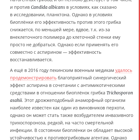
и против
в условиях, как сказано
Candida albicans
в исследовании, планктона. Однако в условиях
биоплёнки его эффективность против этого грибка
снижается, по меньшей мере, вдвое, т.к. из-за
внеклеточного полимера до клеточной стенки ему
просто не добраться. Однако если применять его
совместно с аспирином — эффективность
восстанавливается.
А ещё в 2016 году пекинским военным медикам
удалось
продемонстрировать
благоприятный синергический
эффект аспирина в сочетании с антимикотическими
средствами в отношении биоплёнок грибка
Trichosporon
. Этот дрожжеподобный анаморфный организм
asahii
наиболее известен как один из виновников перхоти,
однако он может стать также возбудителем инвазивного
трихоспороноза, редкой, на часто смертельной
инфекции. В состоянии биоплёнки он обладает высокой
устойчивостью к противогрибковым агентам. Однако