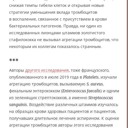
снижая темпы гибели клеток и открывая новые
стратегии уменьшения вклада тромбоцитов
в воспаление, связанное с присутствием в крови
бактериальных патогенов. Правда, ни один из
исследованных лионцами штаммов золотистого
стафилококка не вызывал агрегации тромбоцитов, что
некоторым их коллегам показалось странным.
***
Авторы
другого исследования
, тоже французского,
опубликованного в июле 2019 года в
, изучали
Platelets
агрегацию тромбоцитов, вызываемую
,
S. aureus
фекальным энтерококком (
) и одним
Enterococcus faecalis
из зеленящих стрептококков, а именно
Streptococcus
. Воздействие различных штаммов изучалось
sanguinis
на образцах крови здоровых пациентов и пациентов,
получавших длительное лечение аспирином. К оценке
агрегации тромбоцитов авторы этого исследования