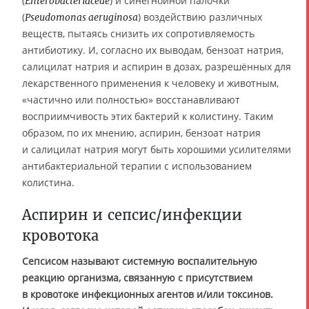
(
) и синегнойной палочки
Enterobacteriaceae
(
) воздействию различных
Pseudomonas aeruginosa
веществ, пытаясь снизить их сопротивляемость
антибиотику. И, согласно их выводам, бензоат натрия,
салицилат натрия и аспирин в дозах, разрешённых для
лекарственного применения к человеку и животным,
«частично или полностью» восстанавливают
восприимчивость этих бактерий к колистину. Таким
образом, по их мнению, аспирин, бензоат натрия
и салицилат натрия могут быть хорошими усилителями
антибактериальной терапии с использованием
колистина.
Аспирин и сепсис/инфекции
кровотока
Сепсисом называют системную воспалительную
реакцию организма, связанную с присутствием
в кровотоке инфекционных агентов и/или токсинов.