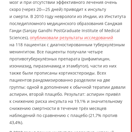
мозг и при отсутствии эффективного лечения очень
скоро (через 20—25 дней) приводит к инсульту
и смерти. В 2010 году неврологи из Индии, из Института
последипломного медицинского образования Санджая
Ганди (Sanjay Gandhi PostGraduate Institute of Medical
Sciences),
опубликовали результаты исследований
на 118 пациентах с диагностированным туберкулёзным
менингитом. Все пациенты получали четыре
противотуберкулёзных препарата (рифампицин,
изониазид, пиразинамид и этамбутол), части из них
также были прописаны кортикостероиды. Всех
пациентов рандомизированно разделили на две
группы: одной в дополнение к обычной терапии давали
аспирин, второй плацебо. Результат: аспирин привёл
к снижению риска инсульта на 19,1% и значительному
снижению смертности в течение трёх месяцев
наблюдений по сравнению с плацебо (21,7% против
43,4%).