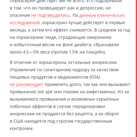
Лоркасерин действует мягче всего. Его подозревали
в том, что он провоцирует рак и депрессию, но
опасения
не подтвердились
. По
данным клинических
исследований
, лоркасерин лучше действует в первые
месяцы, а затем его эффект снижается. В среднем за год
на лоркасерине люди, страдающие ожирением
и избыточным весом на фоне диабета, сбрасывали
около 4,5—5% веса (против 1,5% на плацебо).
В отличие от лоркасерина, остальные анорексики
Управление по санитарному надзору за качеством
пищевых продуктов и медикаментов (FDA)
не рекомендует
применять долго, так как они вызывают
привыкание (не зря они похожи на амфетамины). Из-за
вызываемого привыкания и возможных серьёзных
побочных эффектов в случае передозировки
анорексики не продаются без рецепта, а их оборот
в США находится под строгим государственным
контролем.