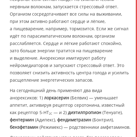
нервным волокнам, запускается стрессовый ответ.
Организм сосредотачивает все силы на выживании,
при этом активно работают сердце и лёгкие,
а пищеварение, например, тормозится. Если же сигнал
идёт по парасимпатическим волокнам, организм
расслабляется. Сердце и лёгкие работают спокойно,
зато больше энергии тратится на пищеварение
и выделение. Анорексики имитируют работу
нейромедиаторов и запускают стрессовый ответ. Это
позволяет снизить активность центра голода и усилить
расщепление энергетических запасов.
На сегодняшний день применяют два вида
анорексиков: 1)
лоркасерин
(Белвик) — уменьшает
аппетит, активируя рецептор серотонина, известный
как рецептор 5-НТ
— и 2)
диэтилпропион
(Тенуате),
2С
фентермин
(Адипекс),
фендиметразин
(Бонтрил),
бензфетамин
(Режимекс) — родственники амфетаминов.