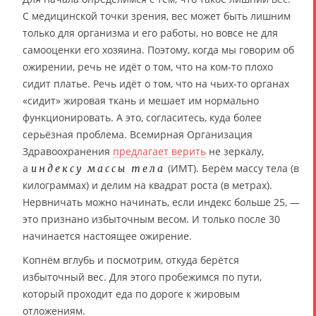
С медицинской точки зрения, вес может быть лишним
только для организма и его работы, но вовсе не для
самооценки его хозяина. Поэтому, когда мы говорим об
ожирении, речь не идёт о том, что на ком-то плохо
сидит платье. Речь идёт о том, что на чьих-то органах
«сидит» жировая ткань и мешает им нормально
функционировать. А это, согласитесь, куда более
серьёзная проблема. Всемирная Организация
Здравоохранения
предлагает верить
не зеркалу,
а
(ИМТ). Берём массу тела (в
индексу массы тела
килограммах) и делим на квадрат роста (в метрах).
Нервничать можно начинать, если индекс больше 25, —
это признано избыточным весом. И только после 30
начинается настоящее ожирение.
Копнём вглубь и посмотрим, откуда берётся
избыточный вес. Для этого пробежимся по пути,
который проходит еда по дороге к жировым
отложениям.