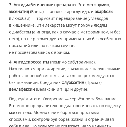
3.
Антидиабетические препараты
. Это
метформин
,
эксенатид
(Баета) — аналог лираглутида, и
акарбозы
(Глюкобай) — тормозит переваривание углеводов
в кишечнике. Эти лекарства могут помочь людям
с диабетом (а иногда, как в случае с метформином, и без
него), но не рекомендуется применять их без особенных
показаний или, во всяком случае, —
не посоветовавшись с врачом.
4.
Антидепрессанты
(помимо сибутрамина).
Назначаются при ожирении, связанном с нарушениями
работы нервной системы, и также не рекомендуются
без показаний. Среди них
флуоксетин
(Прозак),
венлафаксин
(Велаксин и т. д.) и другие.
Подведём итоги. Ожирение — серьёзное заболевание.
Его можно предварительно диагностировать по индексу
массы тела. Можно с ним бороться простыми
способами, контролируя образ жизни и ограничивая
себя в еде. Но если это не помогает, надо начинать