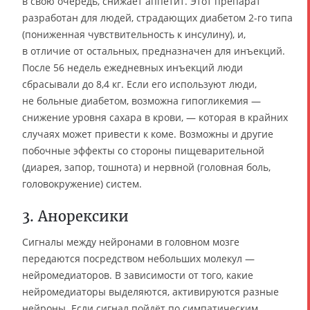
в свою очередь, снижает аппетит. Этот препарат
разработан для людей, страдающих диабетом 2-го типа
(пониженная чувствительность к инсулину), и,
в отличие от остальных, предназначен для инъекций.
После 56 недель ежедневных инъекций люди
сбрасывали до 8,4 кг. Если его используют люди,
не больные диабетом, возможна гипогликемия —
снижение уровня сахара в крови, — которая в крайних
случаях может привести к коме. Возможны и другие
побочные эффекты со стороны пищеварительной
(диарея, запор, тошнота) и нервной (головная боль,
головокружение) систем.
3. Анорексики
Сигналы между нейронами в головном мозге
передаются посредством небольших молекул —
нейромедиаторов. В зависимости от того, какие
нейромедиаторы выделяются, активируются разные
нейроны. Если сигнал пойдёт по симпатическим