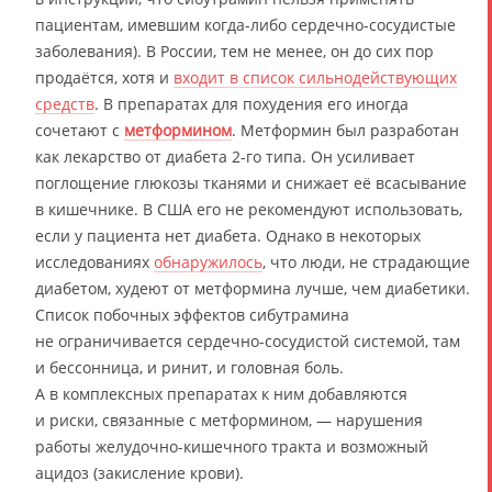
пациентам, имевшим когда-либо сердечно-сосудистые
заболевания). В России, тем не менее, он до сих пор
продаётся, хотя и
входит в список сильнодействующих
средств
. В препаратах для похудения его иногда
сочетают с
метформином
. Метформин был разработан
как лекарство от диабета 2-го типа. Он усиливает
поглощение глюкозы тканями и снижает её всасывание
в кишечнике. В США его не рекомендуют использовать,
если у пациента нет диабета. Однако в некоторых
исследованиях
обнаружилось
, что люди, не страдающие
диабетом, худеют от метформина лучше, чем диабетики.
Список побочных эффектов сибутрамина
не ограничивается сердечно-сосудистой системой, там
и бессонница, и ринит, и головная боль.
А в комплексных препаратах к ним добавляются
и риски, связанные с метформином, — нарушения
работы желудочно-кишечного тракта и возможный
ацидоз (закисление крови).