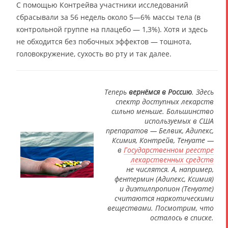
С помощью Контрейва участники исследований
сбрасывали за 56 недель около 5—6% массы тела (в
контрольной группе на плацебо — 1,3%). Хотя и здесь
не обходится без побочных эффектов — тошнота,
головокружение, сухость во рту и так далее.
Теперь
вернёмся в Россию
. Здесь
спектр доступных лекарств
сильно меньше. Большинство
используемых в США
препаратов — Белвик, Адипекс,
Ксимия, Контрейв, Тенуате —
в
Государственном реестре
лекарственных средств
не числятся. А, например,
фентермин (Адипекс, Ксимия)
и диэтилпропион (Тенуате)
считаются наркотическими
веществами. Посмотрим, что
осталось в списке.