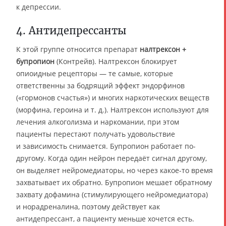
к депрессии.
4. Антидепрессанты
К этой группе относится препарат
налтрексон +
бупропион
(Контрейв). Налтрексон блокирует
опиоидные рецепторы — те самые, которые
ответственны за бодрящий эффект эндорфинов
(«гормонов счастья») и многих наркотических веществ
(морфина, героина и т. д.). Налтрексон используют для
лечения алкоголизма и наркомании, при этом
пациенты перестают получать удовольствие
и зависимость снимается. Бупропион работает по-
другому. Когда один нейрон передаёт сигнал другому,
он выделяет нейромедиаторы, но через какое-то время
захватывает их обратно. Бупропион мешает обратному
захвату дофамина (стимулирующего нейромедиатора)
и норадреналина, поэтому действует как
антидепрессант, а пациенту меньше хочется есть.