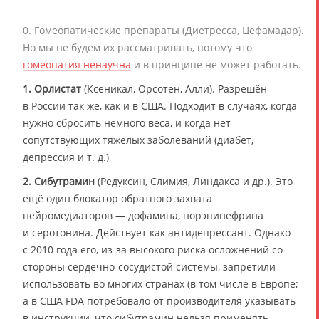
0. Гомеопатические препараты (Диетресса, Цефамадар).
Но мы не будем их рассматривать, потому что
гомеопатия ненаучна
и в принципе не может работать.
1.
Орлистат
(Ксеникал, Орсотен, Алли). Разрешён
в России так же, как и в США. Подходит в случаях, когда
нужно сбросить немного веса, и когда нет
сопутствующих тяжёлых заболеваний (диабет,
депрессия и т. д.)
2.
Сибутрамин
(Редуксин, Слимия, Линдакса и др.). Это
ещё один блокатор обратного захвата
нейромедиаторов — дофамина, норэпинефрина
и серотонина. Действует как антидепрессант. Однако
с 2010 года его, из-за высокого риска осложнений со
стороны сердечно-сосудистой системы, запретили
использовать во многих странах (в том числе в Европе;
а в США FDA потребовало от производителя указывать
в инструкции, что сибутрамин нельзя применять