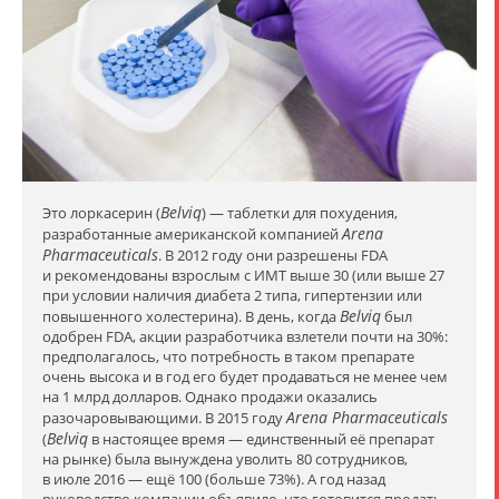
Belviq
Это лоркасерин (
) — таблетки для похудения,
Arena
разработанные американской компанией
Pharmaceuticals
. В 2012 году они разрешены FDA
и рекомендованы взрослым с ИМТ выше 30 (или выше 27
при условии наличия диабета 2 типа, гипертензии или
Belviq
повышенного холестерина). В день, когда
был
одобрен FDA, акции разработчика взлетели почти на 30%:
предполагалось, что потребность в таком препарате
очень высока и в год его будет продаваться не менее чем
на 1 млрд долларов. Однако продажи оказались
Arena Pharmaceuticals
разочаровывающими. В 2015 году
Belviq
(
в настоящее время — единственный её препарат
на рынке) была вынуждена уволить 80 сотрудников,
в июле 2016 — ещё 100 (больше 73%). А год назад
руководство компании объявило, что готовится продать