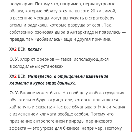
полушарии. Потому что, например, перламутровые
облака, которые образуются на высоте 20 км зимой,
в весенние месяцы могут выпускать в стратосферу
атомы и радикалы, которые разрушают озон. Так,
собственно, озоновая дыра в Антарктиде и появилась —
правда, там «добавилась» ещё и другая причина.
XX
2
ВЕК.
Какая?
О. У.
Хлор от фреонов — газов, использующихся
в холодильных установках.
XX
2
ВЕК.
Интересно, а отрицатели изменения
климата в курсе этих данных?..
О. У.
Вполне может быть. Но вообще у любого суждения
обязательно будут отрицатели, которые попытаются
хайпануть и сказать: «Нас все обманывают!» А ситуация
с изменением климата вообще особая. Потому что
признание антропогенной природы парникового
эффекта — это угроза для бизнеса, например. Поэтому,