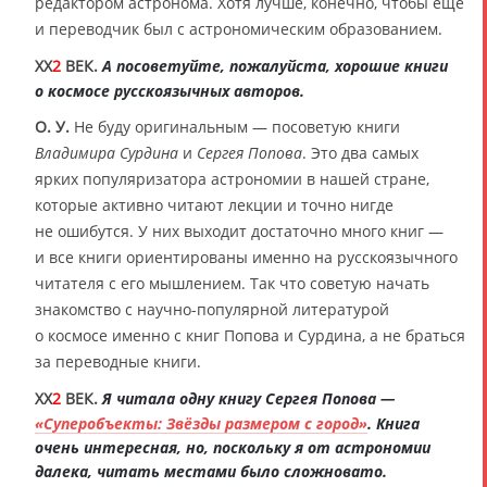
редактором астронома. Хотя лучше, конечно, чтобы ещё
и переводчик был с астрономическим образованием.
XX
2
ВЕК.
А посоветуйте, пожалуйста, хорошие книги
о космосе русскоязычных авторов.
О. У.
Не буду оригинальным — посоветую книги
Владимира Сурдина
и
Сергея Попова
. Это два самых
ярких популяризатора астрономии в нашей стране,
которые активно читают лекции и точно нигде
не ошибутся. У них выходит достаточно много книг —
и все книги ориентированы именно на русскоязычного
читателя с его мышлением. Так что советую начать
знакомство с научно-популярной литературой
о космосе именно с книг Попова и Сурдина, а не браться
за переводные книги.
XX
2
ВЕК.
Я читала одну книгу Сергея Попова —
«Суперобъекты: Звёзды размером с город»
. Книга
очень интересная, но, поскольку я от астрономии
далека, читать местами было сложновато.