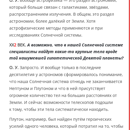
О. У.
Вообще астрофизика — это раздел астрономии,
который больше связан с галактиками, звёздами,
распространением излучения. В общем, это раздел
астрономии, более далёкий от Земли. Хотя
астрофизические методы применяются и при
исследованиях Солнечной системы.
XX
2
ВЕК.
А возможно, что в нашей Солнечной системе
специалисты найдут какие-то крупные тела вроде
той нашумевшей гипотетической Девятой планеты?
О. У.
Запросто. И вообще только в последние
десятилетия у астрономов сформировалось понимание,
что наша Солнечная система отнюдь не заканчивается
Нептуном и Плутоном и что в ней присутствует
огромное количество тел на больших расстояниях от
Земли. И сейчас возможности телескопов подошли
к тому, чтобы эти тела систематически находить.
Плутон, например, был найден путём героических
усилий одного человека, который потратил на то, чтобы