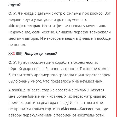
науки?
О. У.
Я иногда с детьми смотрю фильмы про космос. Вот
недавно руки у нас дошли до нашумевшего
«Интерстеллара»
. Но этот фильм вызвал у меня лишь
недоумение, если честно. Слишком перефантазировали
местами авторы. И некоторые вещи в фильме я вообще
не понял.
XX
2
ВЕК.
Например, какие?
О. У.
Ну вот космический корабль в окрестностях
чёрной дыры вёл себя очень странно. Такого не может
быть! И этого чрезмерного гротеска в «Интерстелларе»
было очень много, что показалось мне неуместным.
А вообще, знаете, старые советские фильмы кажутся
мне более близкими к истине. Я их пересматривал во
время карантина два года назад! Из советского мне
не нравится только картина
«Москва—Кассиопея»
, где
авторы перехулиганили с теорией относительности.