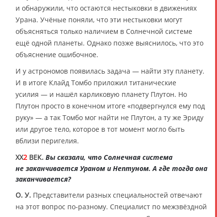
и обнаружили, что остаются нестыковки в движениях
Урана. Учёные поняли, что эти нестыковки могут
объясняться только наличием в Солнечной системе
ещё одной планеты. Однако позже выяснилось, что это
объяснение ошибочное.
И у астрономов появилась задача — найти эту планету.
И в итоге Клайд Томбо приложил титанические
усилия — и нашёл карликовую планету Плутон. Но
Плутон просто в конечном итоге «подвергнулся ему под
руку» — а так Томбо мог найти не Плутон, а ту же Эриду
или другое тело, которое в тот момент могло быть
вблизи перигелия.
XX
2
ВЕК.
Вы сказали, что Солнечная система
не заканчивается Ураном и Нептуном. А где тогда она
заканчивается?
О. У.
Представители разных специальностей отвечают
на этот вопрос по-разному. Специалист по межзвёздной