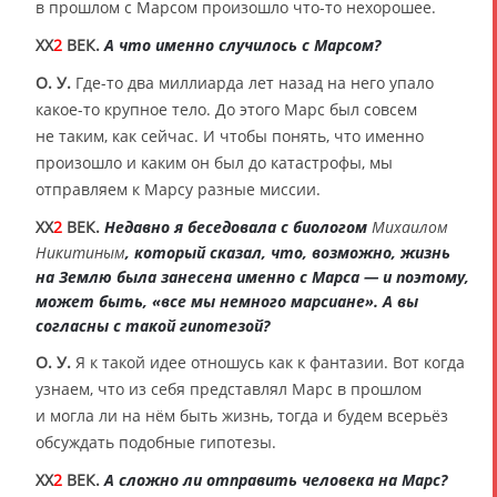
в прошлом с Марсом произошло что-то нехорошее.
XX
2
ВЕК.
А что именно случилось с Марсом?
О. У.
Где-то два миллиарда лет назад на него упало
какое-то крупное тело. До этого Марс был совсем
не таким, как сейчас. И чтобы понять, что именно
произошло и каким он был до катастрофы, мы
отправляем к Марсу разные миссии.
XX
2
ВЕК.
Недавно я беседовала с биологом
Михаилом
Никитиным
, который сказал, что, возможно, жизнь
на Землю была занесена именно с Марса — и поэтому,
может быть, «все мы немного марсиане». А вы
согласны с такой гипотезой?
О. У.
Я к такой идее отношусь как к фантазии. Вот когда
узнаем, что из себя представлял Марс в прошлом
и могла ли на нём быть жизнь, тогда и будем всерьёз
обсуждать подобные гипотезы.
XX
2
ВЕК.
А сложно ли отправить человека на Марс?