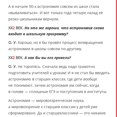
А в начале 90-х астрономия совсем из школ стала
«вываливаться». И вот только года четыре назад её
резко школьникам вернули.
XX
2
ВЕК.
Но это же хорошо, что астрономия снова
входит в школьную программу?
О. У.
Хорошо, но я бы провёл процесс возвращения
астрономии в школы совсем по-другому.
XX
2
ВЕК.
А как бы вы его провели?
О. У.
Не торопясь. Сначала ведь надо грамотно
подготовить учителей к урокам! И я не стал бы вводить
астрономию в старших классах, где дети вообще
не понимают, зачем астрономия им сейчас, когда
в голове — сплошные ЕГЭ и поступления в институты.
Астрономия — мировоззренческая наука,
а мировоззрение к старшим классам у детей уже
сформировано. Да и старшеклассники — это никакие