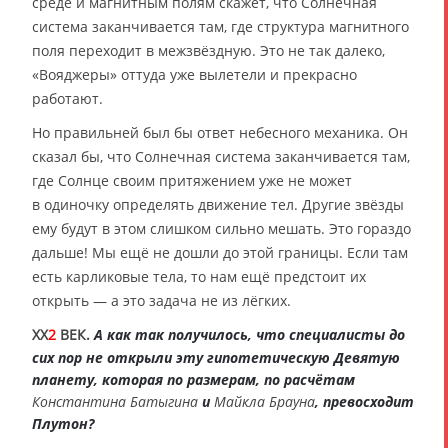
среде и магнитным полям скажет, что Солнечная
система заканчивается там, где структура магнитного
поля переходит в межзвёздную. Это не так далеко,
«Вояджеры» оттуда уже вылетели и прекрасно
работают.
Но правильней был бы ответ небесного механика. Он
сказал бы, что Солнечная система заканчивается там,
где Солнце своим притяжением уже не может
в одиночку определять движение тел. Другие звёзды
ему будут в этом слишком сильно мешать. Это гораздо
дальше! Мы ещё не дошли до этой границы. Если там
есть карликовые тела, то нам ещё предстоит их
открыть — а это задача не из лёгких.
XX
2
ВЕК.
А как так получилось, что специалисты до
сих пор не открыли эту гипотетическую Девятую
планету, которая по размерам, по расчётам
Константина Батыгина
и
Майкла Брауна
, превосходит
Плутон?