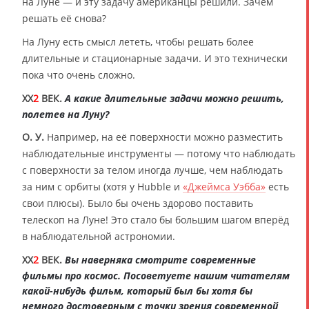
на Луне — и эту задачу американцы решили. Зачем
решать её снова?
На Луну есть смысл лететь, чтобы решать более
длительные и стационарные задачи. И это технически
пока что очень сложно.
XX
2
ВЕК.
А какие длительные задачи можно решить,
полетев на Луну?
О. У.
Например, на её поверхности можно разместить
наблюдательные инструменты — потому что наблюдать
с поверхности за телом иногда лучше, чем наблюдать
за ним с орбиты (хотя у Hubble и
«Джеймса Уэбба»
есть
свои плюсы). Было бы очень здорово поставить
телескоп на Луне! Это стало бы большим шагом вперёд
в наблюдательной астрономии.
XX
2
ВЕК.
Вы наверняка смотрите современные
фильмы про космос. Посоветуете нашим читателям
какой-нибудь фильм, который был бы хотя бы
немного достоверным с точки зрения современной