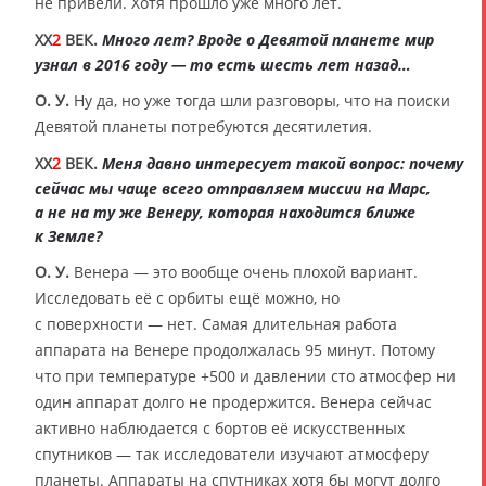
не привели. Хотя прошло уже много лет.
XX
2
ВЕК.
Много лет? Вроде о Девятой планете мир
узнал в 2016 году — то есть шесть лет назад…
О. У.
Ну да, но уже тогда шли разговоры, что на поиски
Девятой планеты потребуются десятилетия.
XX
2
ВЕК.
Меня давно интересует такой вопрос: почему
сейчас мы чаще всего отправляем миссии на Марс,
а не на ту же Венеру, которая находится ближе
к Земле?
О. У.
Венера — это вообще очень плохой вариант.
Исследовать её с орбиты ещё можно, но
с поверхности — нет. Самая длительная работа
аппарата на Венере продолжалась 95 минут. Потому
что при температуре +500 и давлении сто атмосфер ни
один аппарат долго не продержится. Венера сейчас
активно наблюдается с бортов её искусственных
спутников — так исследователи изучают атмосферу
планеты. Аппараты на спутниках хотя бы могут долго