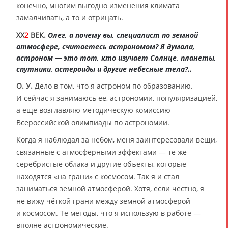
конечно, многим выгодно изменения климата
замалчивать, а то и отрицать.
XX
2
ВЕК.
Олег, а почему вы, специалист по земной
атмосфере, считаетесь астрономом? Я думала,
астроном — это тот, кто изучает Солнце, планеты,
спутники, астероиды и другие небесные тела?..
О. У.
Дело в том, что я астроном по образованию.
И сейчас я занимаюсь её, астрономии, популяризацией,
а ещё возглавляю методическую комиссию
Всероссийской олимпиады по астрономии.
Когда я наблюдал за небом, меня заинтересовали вещи,
связанные с атмосферными эффектами — те же
серебристые облака и другие объекты, которые
находятся «на грани» с космосом. Так я и стал
заниматься земной атмосферой. Хотя, если честно, я
не вижу чёткой грани между земной атмосферой
и космосом. Те методы, что я использую в работе —
вполне астрономические.