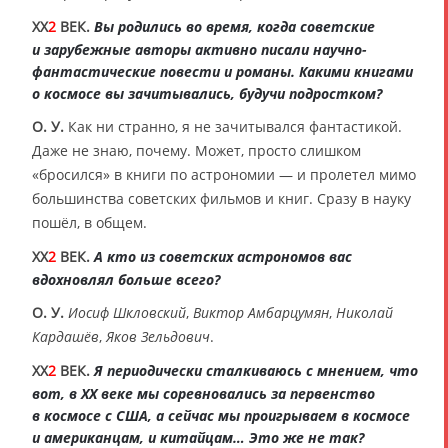
XX
2
ВЕК.
Вы родились во время, когда советские
и зарубежные авторы активно писали научно-
фантастические повести и романы. Какими книгами
о космосе вы зачитывались, будучи подростком?
О. У.
Как ни странно, я не зачитывался фантастикой.
Даже не знаю, почему. Может, просто слишком
«бросился» в книги по астрономии — и пролетел мимо
большинства советских фильмов и книг. Сразу в науку
пошёл, в общем.
XX
2
ВЕК.
А кто из советских астрономов вас
вдохновлял больше всего?
О. У.
Иосиф Шкловский
,
Виктор Амбарцумян
,
Николай
Кардашёв
,
Яков Зельдович
.
XX
2
ВЕК.
Я периодически сталкиваюсь с мнением, что
вот, в XX веке мы соревновались за первенство
в космосе с США, а сейчас мы проигрываем в космосе
и американцам, и китайцам… Это же не так?