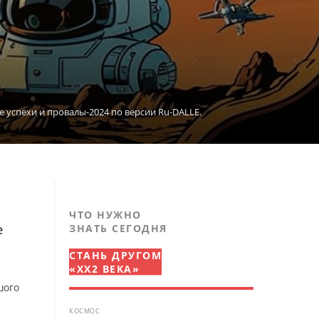
 успехи и провалы-2024 по версии Ru-DALLE.
ЧТО НУЖНО
е
ЗНАТЬ СЕГОДНЯ
СТАНЬ ДРУГОМ
«XX2 ВЕКА»
шого
КОСМОС