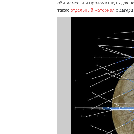
обитаемости и проложит путь для в
также
отдельный материал
о
Europa 