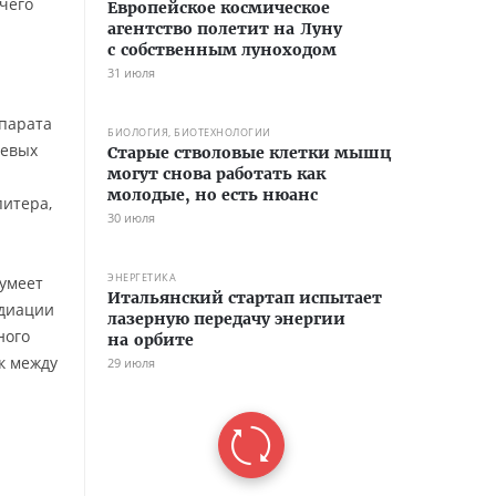
чего
Европейское космическое
агентство полетит на Луну
с собственным луноходом
31 июля
ппарата
БИОЛОГИЯ, БИОТЕХНОЛОГИИ
еевых
Старые стволовые клетки мышц
могут снова работать как
молодые, но есть нюанс
питера,
30 июля
ЭНЕРГЕТИКА
 умеет
Итальянский стартап испытает
адиации
лазерную передачу энергии
ного
на орбите
к между
29 июля