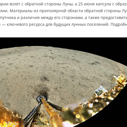
рии взлёт с обратной стороны Луны, а 25 июня капсула с обра
лии. Материалы из приполярной области обратной стороны Л
утника и различия между его сторонами, а также предоставит
 — ключевого ресурса для будущих лунных поселений. Подроб