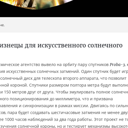
не.
лизнецы для искусственного солнечного
смическое агентство вывело на орбиту пару спутников
,
Proba-3
ния искусственных солнечных затмений. Один спутник будет иг
солнечный диск для телескопа второго аппарата, что позволит
ной короной. Спутники размером полтора метра будут выполн
 150 метров друг от друга. Чтобы эмулировать полное солнеч
много позиционирования до миллиметра, что и призвана
авления и синхронизации в рамках миссии. Двигаясь по сильн
ов, пара будет создавать шестичасовые затмения не менее дву
ее 1000 часов наблюдений за два года работы. Этот проект не т
зучения солнечной короны, но и тестирует механизмы высокот