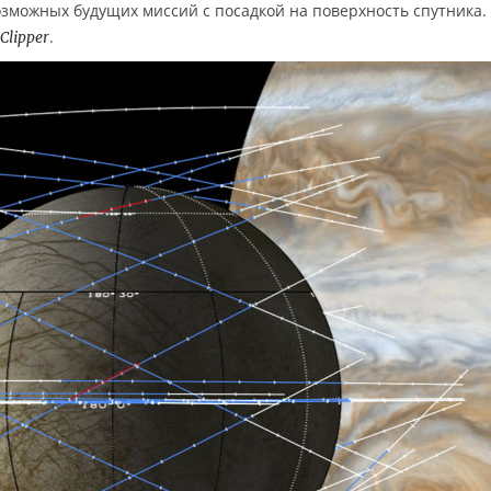
озможных будущих миссий с посадкой на поверхность спутника.
.
Clipper