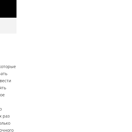
 которые
рать
 вести
ять
ное
о
х раз
олько
очного