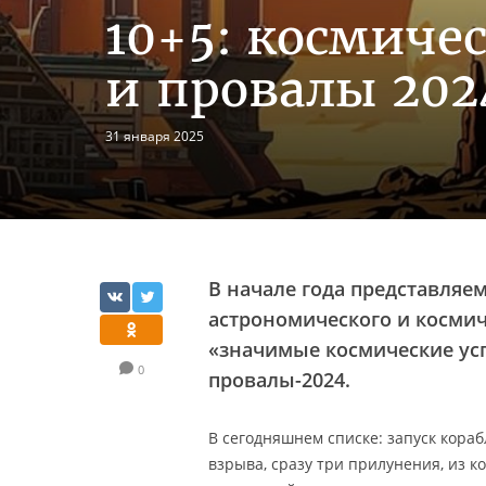
10+5: космиче
и провалы 202
31 января 2025
В начале года представляе
астрономического и космиче
«значимые космические усп
0
провалы-2024.
В сегодняшнем списке: запуск кора
взрыва, сразу три прилунения, из к