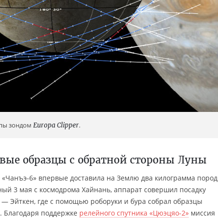
опы зондом
Europa Clipper
.
вые образцы с обратной стороны Луны
я «Чанъэ-6» впервые доставила на Землю два килограмма пород
ый 3 мая с космодрома Хайнань, аппарат совершил посадку
— Эйткен, где с помощью роборуки и бура собрал образцы
а. Благодаря поддержке
релейного спутника «Цюэцяо-2»
миссия