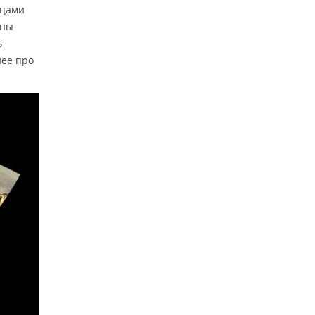
зцами
уны
ь
нее про