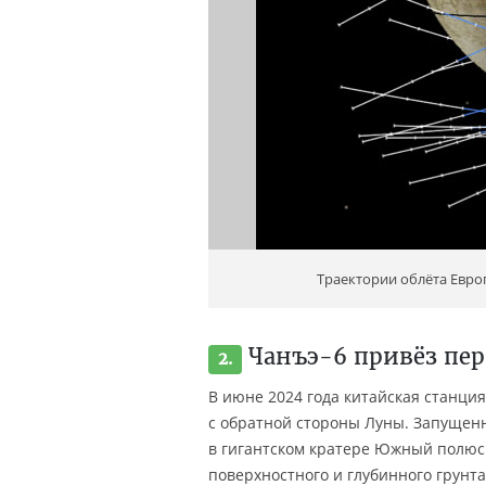
Траектории облёта Евр
Чанъэ-6 привёз пер
2.
В июне 2024 года китайская станци
с обратной стороны Луны. Запущенн
в гигантском кратере Южный полюс 
поверхностного и глубинного грунт