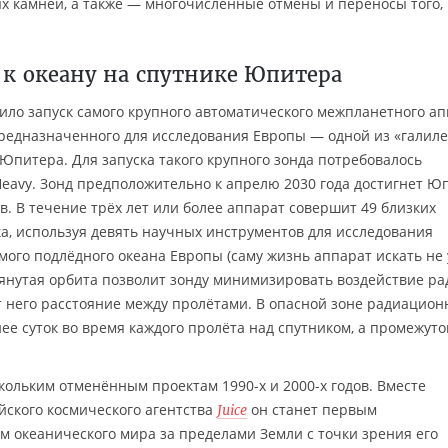
ых камней, а также — многочисленные отмены и переносы того, 
т к океану на спутнике Юпитера
вило запуск самого крупного автоматического межпланетного а
 предназначенного для исследования Европы — одной из «галил
 Юпитера. Для запуска такого крупного зонда потребовалось
Heavy. Зонд предположительно к апрелю 2030 года достигнет Ю
. В течение трёх лет или более аппарат совершит 49 близких
а, используя девять научных инструментов для исследования
ого подлёдного океана Европы (саму жизнь аппарат искать не
ытянутая орбита позволит зонду минимизировать воздействие р
т него расстояние между пролётами. В опасной зоне радиацион
ее суток во время каждого пролёта над спутником, а промежуто
кольким отменённым проектам 1990-х и 2000-х годов. Вместе
йского космического агентства
он станет первым
Juice
 океанического мира за пределами Земли с точки зрения его