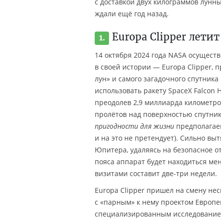
с доставкой двух килограммов лунн
ждали ещё год назад.
Europa Clipper лети
1.
14 октября 2024 года NASA осущест
в своей истории — Europa Clipper,
лун» и самого загадочного спутника
использовать ракету SpaceX Falcon 
преодолев 2,9 миллиарда километров
пролётов над поверхностью спутник
пригодности для жизни
предполагаем
и на это не претендует). Сильно в
Юпитера, удаляясь на безопасное о
пояса аппарат будет находиться мен
визитами составит две-три недели.
Europa Clipper пришел на смену нес
с «парным» к нему проектом Европе
специализированным исследованием