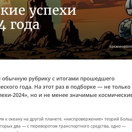
ские успехи
4 года
Космические
м обычную рубрику с итогами прошедшего
ского года. На этот раз в подборке — не только
ехи-2024», но и не менее значимые космически
бля к океану на другой планете, «ниспровержение» теорий Боль
оторых два — с переворотом транспортного средства, одно —