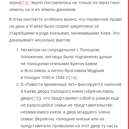
зерна
[13]
. Зерно поставлялось не только из окрестных
земель, но и из земель-данников.
В этом контексте особенно важно, что первичное право
на дань в XI веке было скорее закреплено за
старейшими в роде князьями, занимавшими Киев. Это
доказывают несколько фактов:
Несмотря на сопредельное с Полоцком
положение, литовцы были подчинены данью
не полоцкими князьями Брячиславом
и Всеславом, а лично Ярославом Мудрым
в походах 1040 и 1044 гг
[14]
.
В «Повести временных лет» фиксируется наличие
в Киеве двора полоцкого князя («Брячиславль
двор»
[15]
), что представляет собой в рамках ещё
не разросшейся семьи не представительство
независимого князя, а двор младшего члена
семьи. Вероятно, полоцкие князья или их
представители привозили на этот двор ту часть