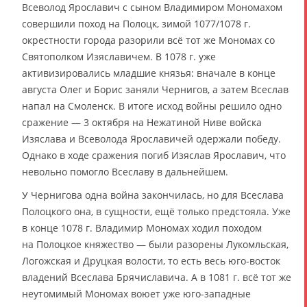
Всеволод Ярославич с сыном Владимиром Мономахом
совершили поход на Полоцк, зимой 1077/1078 г.
окрестности города разорили всё тот же Мономах со
Святополком Изяславичем. В 1078 г. уже
активизировались младшие князья: вначале в конце
августа Олег и Борис заняли Чернигов, а затем Всеслав
напал на Смоленск. В итоге исход войны решило одно
сражение — 3 октября на Нежатиной Ниве войска
Изяслава и Всеволода Ярославичей одержали победу.
Однако в ходе сражения погиб Изяслав Ярославич, что
невольно помогло Всеславу в дальнейшем.
У Чернигова одна война закончилась, но для Всеслава
Полоцкого она, в сущности, ещё только предстояла. Уже
в конце 1078 г. Владимир Мономах ходил походом
на Полоцкое княжество — были разорены Лукомльская,
Логожская и Друцкая волости, то есть весь юго-восток
владений Всеслава Брячиславича. А в 1081 г. всё тот же
неутомимый Мономах воюет уже юго-западные