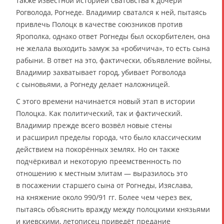
также известной историей сватовства к дочери
Рогволода, Рогнеде. Владимир сватался к ней, пытаясь
привлечь Полоцк в качестве союзников против
Ярополка, однако ответ Рогнеды был оскорбителен, она
не желала выходить замуж за «робичича», то есть сына
рабыни. В ответ на это, фактически, объявление войны,
Владимир захватывает город, убивает Рогволода
с сыновьями, а Рогнеду делает наложницей.
С этого времени начинается новый этап в истории
Полоцка. Как политический, так и фактический.
Владимир прежде всего возвёл новые стены
и расширил пределы города, что было классическим
действием на покорённых землях. Но он также
подчёркивал и некоторую преемственность по
отношению к местным элитам — выразилось это
в посажении старшего сына от Рогнеды, Изяслава,
на княжение около 990/91 гг. Более чем через век,
пытаясь объяснить вражду между полоцкими князьями
и киевскими, летописец приведёт предание