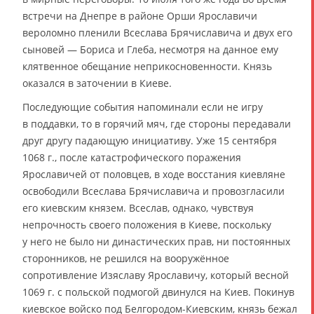
встречи на Днепре в районе Орши Ярославичи
вероломно пленили Всеслава Брячиславича и двух его
сыновей — Бориса и Глеба, несмотря на данное ему
клятвенное обещание неприкосновенности. Князь
оказался в заточении в Киеве.
Последующие события напоминали если не игру
в поддавки, то в горячий мяч, где стороны передавали
друг другу падающую инициативу. Уже 15 сентября
1068 г., после катастрофического поражения
Ярославичей от половцев, в ходе восстания киевляне
освободили Всеслава Брячиславича и провозгласили
его киевским князем. Всеслав, однако, чувствуя
непрочность своего положения в Киеве, поскольку
у него не было ни династических прав, ни постоянных
сторонников, не решился на вооружённое
сопротивление Изяславу Ярославичу, который весной
1069 г. с польской подмогой двинулся на Киев. Покинув
киевское войско под Белгородом-Киевским, князь бежал