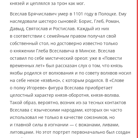
князей и цеплялся за трон как мог.
Всеслав Брячиславич умер в 1101 году в Полоцке. Ему
наследовали шестеро сыновей: Борис, Глеб, Роман,
Давыд, Святослав и Ростислав. Каждый из них
в соответствии с семейным правом получал свой
собственный стол, но достоверно известно только
о княжении Глеба Всеславича в Минске. Всеслав
оставил по себе мистический ореол: уже в «Повести
временных лет» был рассказан слух о том, что князь
якобы родился от волхования и по совету волхвов носил
на себе некое «язвѣно», с которым родился. В «Слове
о полку Игореве» фигура Всеслава приобретает
целостный характер князя-оборотня, князя-волхва.
Такой образ, вероятно, возник из-за тесных контактов
Всеслава с языческими народами, которых он часто
использовал не только в качестве союзников, но
и главной силы в изгнании — с вожанами, ливами,
литовцами. Но этот портрет первоначально был создан