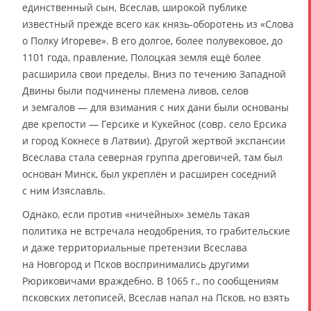
единственный сын, Всеслав, широкой публике
известный прежде всего как князь-оборотень из «Слова
о Полку Игореве». В его долгое, более полувековое, до
1101 года, правление, Полоцкая земля ещё более
расширила свои пределы. Вниз по течению Западной
Двины были подчинены племена ливов, селов
и земгалов — для взимания с них дани были основаны
две крепости — Герсике и Кукейнос (совр. село Ерсика
и город Кокнесе в Латвии). Другой жертвой экспансии
Всеслава стала северная группа дреговичей, там был
основан Минск, был укреплён и расширен соседний
с ним Изяславль.
Однако, если против «ничейных» земель такая
политика не встречала неодобрения, то грабительские
и даже территориальные претензии Всеслава
на Новгород и Псков воспринимались другими
Рюриковичами враждебно. В 1065 г., по сообщениям
псковских летописей, Всеслав напал на Псков, но взять