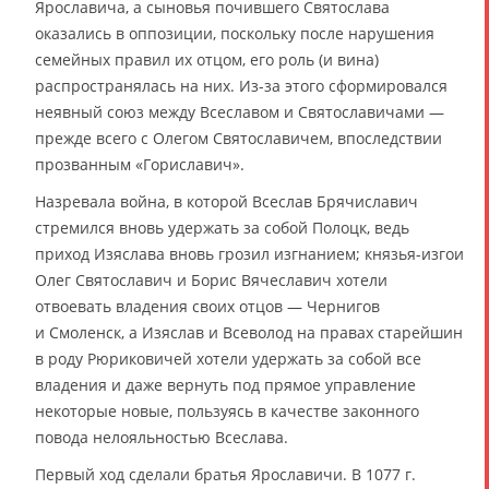
Ярославича, а сыновья почившего Святослава
оказались в оппозиции, поскольку после нарушения
семейных правил их отцом, его роль (и вина)
распространялась на них. Из-за этого сформировался
неявный союз между Всеславом и Святославичами —
прежде всего с Олегом Святославичем, впоследствии
прозванным «Гориславич».
Назревала война, в которой Всеслав Брячиславич
стремился вновь удержать за собой Полоцк, ведь
приход Изяслава вновь грозил изгнанием; князья-изгои
Олег Святославич и Борис Вячеславич хотели
отвоевать владения своих отцов — Чернигов
и Смоленск, а Изяслав и Всеволод на правах старейшин
в роду Рюриковичей хотели удержать за собой все
владения и даже вернуть под прямое управление
некоторые новые, пользуясь в качестве законного
повода нелояльностью Всеслава.
Первый ход сделали братья Ярославичи. В 1077 г.