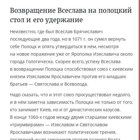
Возвращение Всеслава на полоцкий
стол и его удержание
Неизвестно, где был Всеслав Брячиславич
последующие два года, но в 1071 г. он сумел вернуть
себе Полоцк и опять утвердиться в нём, несмотря
на новое поражение уже от Ярополка Изяславича около
города Голотическа. Скорее всего, успеху Всеслава
в возвращении Полоцка способствовал союз с киевским
князем Изяславом Ярославичем против его младших
братьев — Святослава и Всеволода.
Надо сказать, что и этот союз просуществовал недолго,
и в нём заметна зависимость Полоцка не только от того,
кто занимает Киев, но и от династических казусов.
В конце 1060-х годов между двумя старшими киевскими
«триумвирами» ― Изяславом и Святославом
Ярославичами возникают политические трения,
последний ищет союзников против родного брата