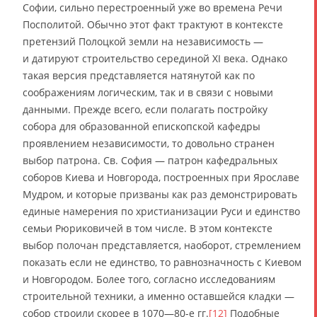
Софии, сильно перестроенный уже во времена Речи
Посполитой. Обычно этот факт трактуют в контексте
претензий Полоцкой земли на независимость —
и датируют строительство серединой XI века. Однако
такая версия представляется натянутой как по
соображениям логическим, так и в связи с новыми
данными. Прежде всего, если полагать постройку
собора для образованной епископской кафедры
проявлением независимости, то довольно странен
выбор патрона. Св. София — патрон кафедральных
соборов Киева и Новгорода, построенных при Ярославе
Мудром, и которые призваны как раз демонстрировать
единые намерения по христианизации Руси и единство
семьи Рюриковичей в том числе. В этом контексте
выбор полочан представляется, наоборот, стремлением
показать если не единство, то равнозначность с Киевом
и Новгородом. Более того, согласно исследованиям
строительной техники, а именно оставшейся кладки —
собор строили скорее в 1070—80-е гг.
[12]
Подобные