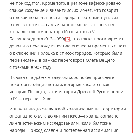
не приходится. Кроме того, в регионе зафиксировано
слабое хождение и византийских монет, что говорит
о плохой вовлечённости города в торговый путь «из
варяг в греки» ― самые ранние монеты относятся
к правлению императора Константина VII
Багрянородного (913—959)
[5]
, что также противоречит
довольно неясному известию «Повести Временных Лет»
о включении Полоцка в список городов, которые были
перечислены в рамках переговоров Олега Вещего
с греками в 907 году.
В связи с подобным казусом хорошо бы прояснить
некоторые общие детали, которые касаются как
истории Полоцка, так и истории Древней Руси в целом
в IX — пер. пол. X вв.
Изначально до славянской колонизации на территории
от Западного Буга до линии Псков―Рязань, согласно
лингвистическим исследованиям, жили балтские
народы. Приход славян и постепенная ассимиляция