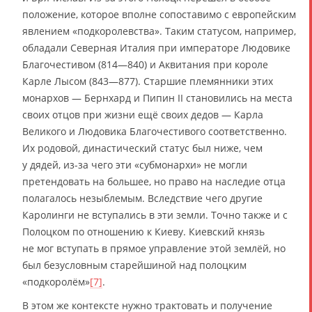
положение, которое вполне сопоставимо с европейским
явлением «подкоролевства». Таким статусом, например,
обладали Северная Италия при императоре Людовике
Благочестивом (814—840) и Аквитания при короле
Карле Лысом (843—877). Старшие племянники этих
монархов — Бернхард и Пипин II становились на места
своих отцов при жизни ещё своих дедов — Карла
Великого и Людовика Благочестивого соответственно.
Их родовой, династический статус был ниже, чем
у дядей, из-за чего эти «субмонархи» не могли
претендовать на большее, но право на наследие отца
полагалось незыблемым. Вследствие чего другие
Каролинги не вступались в эти земли. Точно также и с
Полоцком по отношению к Киеву. Киевский князь
не мог вступать в прямое управление этой землёй, но
был безусловным старейшиной над полоцким
«подкоролём»
[7]
.
В этом же контексте нужно трактовать и получение