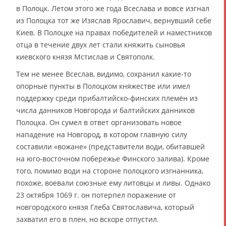
в Полоцк. Летом этого же года Всеслава и вовсе изгнал
из Полоцка тот же Изяслав Ярославич, вернувший себе
Киев. В Полоцке на правах победителей и наместников
отца в течение двух лет стали княжить сыновья
киевского князя Мстислав и Святополк.
Тем не менее Всеслав, видимо, сохранил какие-то
опорные пункты в Полоцком княжестве или имел
поддержку среди прибалтийско-финских племён из
числа данников Новгорода и балтийских данников
Полоцка. Он сумел в ответ организовать новое
нападение на Новгород, в котором главную силу
составили «вожане» (представители води, обитавшей
на юго-восточном побережье Финского залива). Кроме
того, помимо води на стороне полоцкого изгнанника,
похоже, воевали союзные ему литовцы и ливы. Однако
23 октября 1069 г. он потерпел поражение от
новгородского князя Глеба Святославича, который
захватил его в плен, но вскоре отпустил.