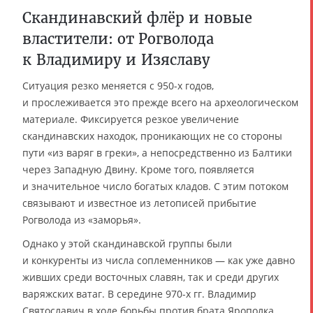
Скандинавский флёр и новые
властители: от Рогволода
к Владимиру и Изяславу
Ситуация резко меняется с 950-х годов,
и прослеживается это прежде всего на археологическом
материале. Фиксируется резкое увеличение
скандинавских находок, проникающих не со стороны
пути «из варяг в греки», а непосредственно из Балтики
через Западную Двину. Кроме того, появляется
и значительное число богатых кладов. С этим потоком
связывают и известное из летописей прибытие
Рогволода из «заморья».
Однако у этой скандинавской группы были
и конкуренты из числа соплеменников — как уже давно
живших среди восточных славян, так и среди других
варяжских ватаг. В середине 970-х гг. Владимир
Святославич в ходе борьбы против брата Ярополка