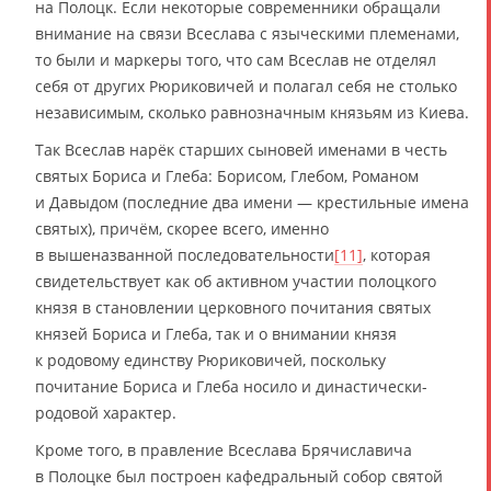
на Полоцк. Если некоторые современники обращали
внимание на связи Всеслава с языческими племенами,
то были и маркеры того, что сам Всеслав не отделял
себя от других Рюриковичей и полагал себя не столько
независимым, сколько равнозначным князьям из Киева.
Так Всеслав нарёк старших сыновей именами в честь
святых Бориса и Глеба: Борисом, Глебом, Романом
и Давыдом (последние два имени — крестильные имена
святых), причём, скорее всего, именно
в вышеназванной последовательности
[11]
, которая
свидетельствует как об активном участии полоцкого
князя в становлении церковного почитания святых
князей Бориса и Глеба, так и о внимании князя
к родовому единству Рюриковичей, поскольку
почитание Бориса и Глеба носило и династически-
родовой характер.
Кроме того, в правление Всеслава Брячиславича
в Полоцке был построен кафедральный собор святой