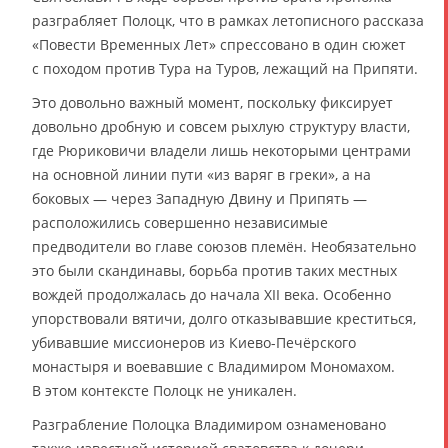
разграбляет Полоцк, что в рамках летописного рассказа
«Повести Временных Лет» спрессовано в один сюжет
с походом против Тура на Туров, лежащий на Припяти.
Это довольно важный момент, поскольку фиксирует
довольно дробную и совсем рыхлую структуру власти,
где Рюриковичи владели лишь некоторыми центрами
на основной линии пути «из варяг в греки», а на
боковых — через Западную Двину и Припять —
расположились совершенно независимые
предводители во главе союзов племён. Необязательно
это были скандинавы, борьба против таких местных
вождей продолжалась до начала XII века. Особенно
упорствовали вятичи, долго отказывавшие креститься,
убивавшие миссионеров из Киево-Печёрского
монастыря и воевавшие с Владимиром Мономахом.
В этом контексте Полоцк не уникален.
Разграбление Полоцка Владимиром ознаменовано