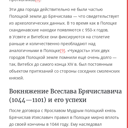
Эти два города действительно не были частью
Полоцкой земли до Брячислава — что свидетельствует
из археологических данных. В то время как в Полоцке
скандинавские находки появляются с 950-х годов,
в Усвяте и Витебске они фиксируются на столетие
раньше и количественно преобладают над
аналогичными в Полоцке
[9]
. «Чуждость» этих двух
городов Полоцкой земле помнили ещё очень долго —
так, Витебск до самого конца XIV в. был постоянным
объектом притязаний со стороны соседних смоленских
князей.
Вокняжение Всеслава Брячиславича
(1044—1101) и его успехи
После договора с Ярославом Мудрым полоцкий князь
Брячислав Изяславич правил в Полоцке мирно вплоть
до своей кончины в 1044 году. Ему наследовал