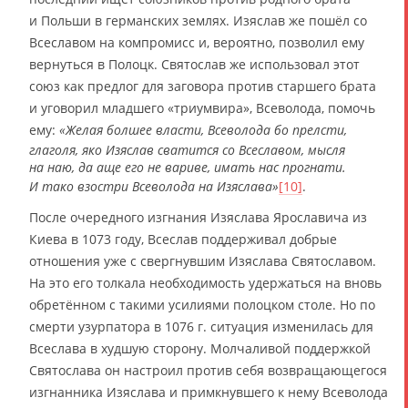
и Польши в германских землях. Изяслав же пошёл со
Всеславом на компромисс и, вероятно, позволил ему
вернуться в Полоцк. Святослав же использовал этот
союз как предлог для заговора против старшего брата
и уговорил младшего «триумвира», Всеволода, помочь
ему:
«Желая болшее власти, Всеволода бо прелсти,
глаголя, яко Изяслав сватится со Всеславом, мысля
на наю, да аще его не вариве, имать нас прогнати.
И тако взостри Всеволода на Изяслава»
[10]
.
После очередного изгнания Изяслава Ярославича из
Киева в 1073 году, Всеслав поддерживал добрые
отношения уже с свергнувшим Изяслава Святославом.
На это его толкала необходимость удержаться на вновь
обретённом с такими усилиями полоцком столе. Но по
смерти узурпатора в 1076 г. ситуация изменилась для
Всеслава в худшую сторону. Молчаливой поддержкой
Святослава он настроил против себя возвращающегося
изгнанника Изяслава и примкнувшего к нему Всеволода