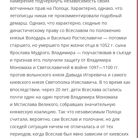
намерение подчеркнуть независимость своих
вотчинных прав на Полоцк. Характерно, однако, что
летописцы никак не прокомментировали подобный
демарш. Однако, что характерно, сходные по
династическому праву со Всеславом по положению
князья Володарь и Василько Ростиславичи — потомки
старшего, но умершего при жизни отца в 1052 г. сына
Ярослава Мудрого, Владимира — поучаствовав в съезде
и признав его, получили защиту от Владимира
Мономаха и Святославичей в войне 1097—1100 гг.
против волынского князя Давыда Игоревича и самого
киевского князя Святополка Изяславича. В то время как
впоследствии, через 20 лет, дети Всеслава остались
почти один на один против Владимира Мономаха
и Мстислава Великого, собравших значительную
княжескую коалицию. Так что независимым Полоцк
считали, вероятно, сам Всеслав и полочане, но для
соседей ситуация ничем не отличалась и от тех
периодов, когда Всеслав был явно зависим от киевских