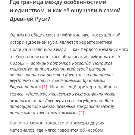
Где граница между особенностями
и единством, и как её ощущали в самой
Древней Руси?
Одним из общих мест в публицистике, посвящённой
истории Древней Руси, является характеристика
Полоцка и Полоцкой земли — как первого независимого
от Киева политического образования:
«Независимый
Полоцк — вотчина потомков Рогволда. Полоцкое
княжество на протяжении всей своей истории
не признавало главенство Киева, а его правители
неустанно боролись с «названными братьями»
Рюриковичами»
[1]
. Или вот ещё пример подобного
тезиса:
«Полоцкое княжество являлось фактически
независимым от Древнерусского государства. Это
провоцировало многочисленные конфликты между
полоцкими и киевскими князьями»
[2]
.
Конечно, можно привести и примеры других
материалов, где мягко говорится об «особом