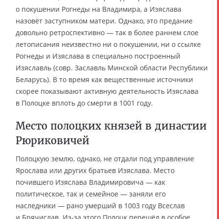
о покушении Рогнеды на Владимира, а Изяслава
назовёт заступником матери. Однако, это предание
довольно ретроспективно — так в более раннем слое
летописания неизвестно ни о покушении, ни о ссылке
Рогнеды и Изяслава в специально построенный
Изяславль (совр. Заславль Минской области Республики
Беларусь). В то время как вещественные источники
скорее показывают активную деятельность Изяслава
в Полоцке вплоть до смерти в 1001 году.
Место полоцких князей в династии
Рюриковичей
Полоцкую землю, однако, не отдали под управление
Ярослава или других братьев Изяслава. Место
почившего Изяслава Владимировича — как
политическое, так и семейное — заняли его
наследники — рано умерший в 1003 году Всеслав
и Брячислав. Из-за этого Полоцк перешёл в особое