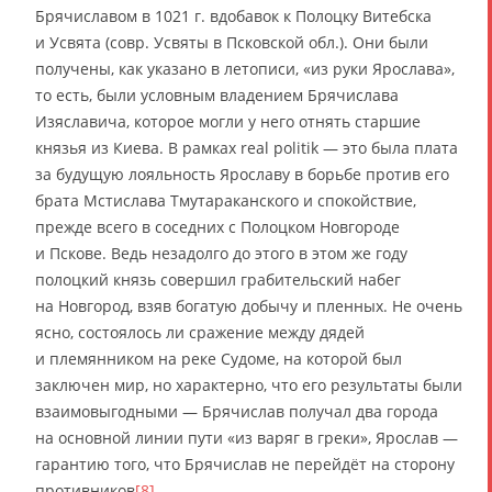
Брячиславом в 1021 г. вдобавок к Полоцку Витебска
и Усвята (совр. Усвяты в Псковской обл.). Они были
получены, как указано в летописи, «из руки Ярослава»,
то есть, были условным владением Брячислава
Изяславича, которое могли у него отнять старшие
князья из Киева. В рамках real politik — это была плата
за будущую лояльность Ярославу в борьбе против его
брата Мстислава Тмутараканского и спокойствие,
прежде всего в соседних с Полоцком Новгороде
и Пскове. Ведь незадолго до этого в этом же году
полоцкий князь совершил грабительский набег
на Новгород, взяв богатую добычу и пленных. Не очень
ясно, состоялось ли сражение между дядей
и племянником на реке Судоме, на которой был
заключен мир, но характерно, что его результаты были
взаимовыгодными — Брячислав получал два города
на основной линии пути «из варяг в греки», Ярослав —
гарантию того, что Брячислав не перейдёт на сторону
противников
[8]
.