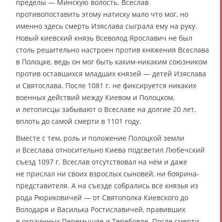
пределы — Минскую волость. Всеслав
противопоставить этому натиску мало что мог, но
именно здесь смерть Изяслава сыграла ему на руку.
Новый киевский князь Всеволод Ярославич не был
столь решительно настроен против княжения Всеслава
в Полоцке, ведь он мог быть каким-никаким союзником
против оставшихся младших князей — детей Изяслава
и Святослава. После 1081 г. не фиксируется никаких
военных действий между Киевом и Полоцком,
и летописцы забывают о Всеславе на долгие 20 лет,
вплоть до самой смерти в 1101 году.
Вместе с тем, роль и положение Полоцкой земли
и Всеслава относительно Киева подсветил Любечский
съезд 1097 г. Всеслав отсутствовал на нём и даже
не прислал ни своих взрослых сыновей, ни боярина-
представителя. А на съезде собрались все князья из
рода Рюриковичей — от Святополка Киевского до
Володаря и Василька Ростиславичей, правивших
в окраинных Перемышле и Теребовле. После смерти