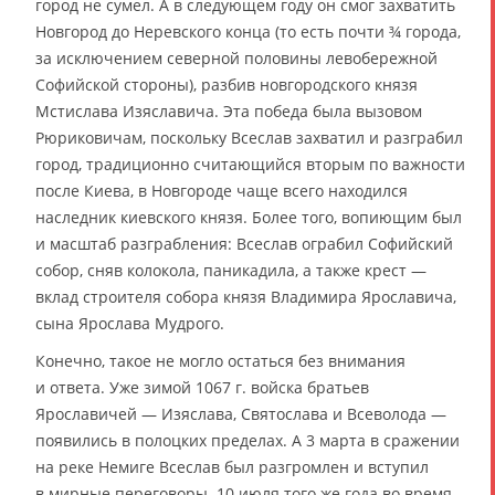
город не сумел. А в следующем году он смог захватить
Новгород до Неревского конца (то есть почти ¾ города,
за исключением северной половины левобережной
Софийской стороны), разбив новгородского князя
Мстислава Изяславича. Эта победа была вызовом
Рюриковичам, поскольку Всеслав захватил и разграбил
город, традиционно считающийся вторым по важности
после Киева, в Новгороде чаще всего находился
наследник киевского князя. Более того, вопиющим был
и масштаб разграбления: Всеслав ограбил Софийский
собор, сняв колокола, паникадила, а также крест —
вклад строителя собора князя Владимира Ярославича,
сына Ярослава Мудрого.
Конечно, такое не могло остаться без внимания
и ответа. Уже зимой 1067 г. войска братьев
Ярославичей — Изяслава, Святослава и Всеволода —
появились в полоцких пределах. А 3 марта в сражении
на реке Немиге Всеслав был разгромлен и вступил
в мирные переговоры. 10 июля того же года во время