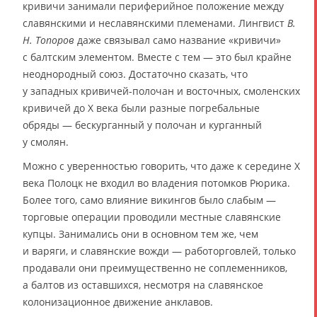
кривичи занимали периферийное положение между
славянскими и неславянскими племенами. Лингвист
В.
Н. Топоров
даже связывал само название «кривичи»
с балтским элементом. Вместе с тем — это был крайне
неоднородный союз. Достаточно сказать, что
у западных кривичей-полочан и восточных, смоленских
кривичей до X века были разные погребальные
обряды — бескурганный у полочан и курганный
у смолян.
Можно с уверенностью говорить, что даже к середине X
века Полоцк не входил во владения потомков Рюрика.
Более того, само влияние викингов было слабым —
торговые операции проводили местные славянские
купцы. Занимались они в основном тем же, чем
и варяги, и славянские вожди — работорговлей, только
продавали они преимущественно не соплеменников,
а балтов из оставшихся, несмотря на славянское
колонизационное движение анклавов.