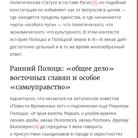
политическом статусе в составе Руси»
[3]
, но подобная
констатация не избавляет нас от вопросов в целом —
где находятся пределы единства, и где начинаются
черты «особого пути» ― что политического, что
экономического, что культурного. В этом контексте
история Полоцка и Полоцкой земли в IX—XI веках даёт
достаточно цельный и в то же время многообразный
ответ.
Ранний Полоцк: «общее дело»
восточных славян и особое
«самоуправство»
Характерно, что несмотря на летописное известие
«Повести Временных лет» о подчинении ещё Рюриком
Полоцка:
«И прия власть Рюрикъ, и раздая мужемъ
своимъ грады, овому Полотескъ, овому Ростовъ, другому
Бѣлоозеро»
[4]
до середины X века говорить
о присутствии скандинавов в городе и окрестностях