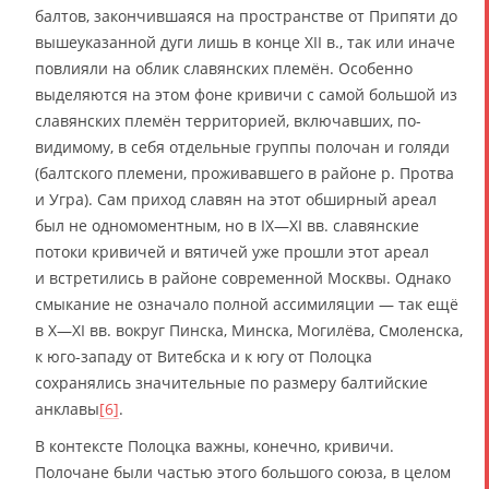
балтов, закончившаяся на пространстве от Припяти до
вышеуказанной дуги лишь в конце XII в., так или иначе
повлияли на облик славянских племён. Особенно
выделяются на этом фоне кривичи с самой большой из
славянских племён территорией, включавших, по-
видимому, в себя отдельные группы полочан и голяди
(балтского племени, проживавшего в районе р. Протва
и Угра). Сам приход славян на этот обширный ареал
был не одномоментным, но в IX—XI вв. славянские
потоки кривичей и вятичей уже прошли этот ареал
и встретились в районе современной Москвы. Однако
смыкание не означало полной ассимиляции — так ещё
в X—XI вв. вокруг Пинска, Минска, Могилёва, Смоленска,
к юго-западу от Витебска и к югу от Полоцка
сохранялись значительные по размеру балтийские
анклавы
[6]
.
В контексте Полоцка важны, конечно, кривичи.
Полочане были частью этого большого союза, в целом