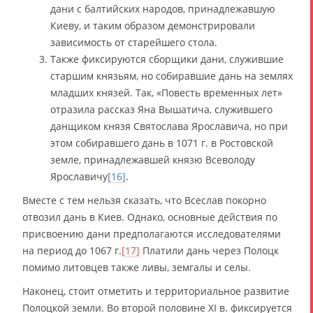
дани с балтийских народов, принадлежавшую
Киеву, и таким образом демонстрировали
зависимость от старейшего стола.
Также фиксируются сборщики дани, служившие
старшим князьям, но собиравшие дань на землях
младших князей. Так, «Повесть временных лет»
отразила рассказ Яна Вышатича, служившего
данщиком князя Святослава Ярославича, но при
этом собиравшего дань в 1071 г. в Ростовской
земле, принадлежавшей князю Всеволоду
Ярославичу
[16]
.
Вместе с тем нельзя сказать, что Всеслав покорно
отвозил дань в Киев. Однако, основные действия по
присвоению дани предполагаются исследователями
на период до 1067 г.
[17]
Платили дань через Полоцк
помимо литовцев также ливы, земгалы и селы.
Наконец, стоит отметить и территориальное развитие
Полоцкой земли. Во второй половине XI в. фиксируется