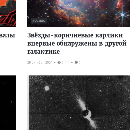
КОСМОС
овалы
Звёзды-коричневые карлики
впервые обнаружены в другой
галактике
29 октября 2024
2 114
0