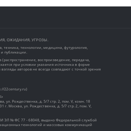
ЫТИЯ, ОЖИДАНИЯ, УГРОЗЫ.
, техника, технологии, медицина, футурология,
 и публикации.
 (распространение, воспроизведение, передача,
ускается при условии указания источника в форме
 взгляды авторов не всегда совпадают с точкой зрения
://22century.ru)
К»
, ул. Рождественка, д. 5/7 стр. 2, пом. V, комн. 18
г. Москва, ул. Рождественка, д. 5/7 стр. 2, пом. V,
И ЭЛ № ФС 77 - 68048, выдано Федеральной службой
ормационных технологий и массовых коммуникаций