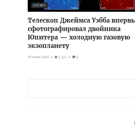
КОСМОС
Телескоп Джеймса Уэбба вперв
сфотографировал двойника
Юпитера — холодную газовую
экзопланету
30 июля 2024
2 221
0