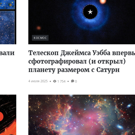
КОСМОС
вали
Телескоп Джеймса Уэбба вперв
сфотографировал (и открыл)
планету размером с Сатурн
4 июля 2025
1 754
0