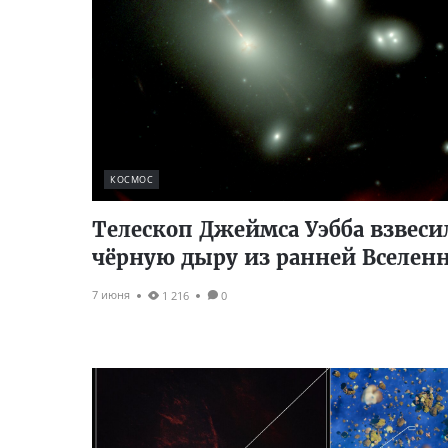
КОСМОС
Телескоп Джеймса Уэбба взвеси
чёрную дыру из ранней Вселен
7 июня
1 216
0