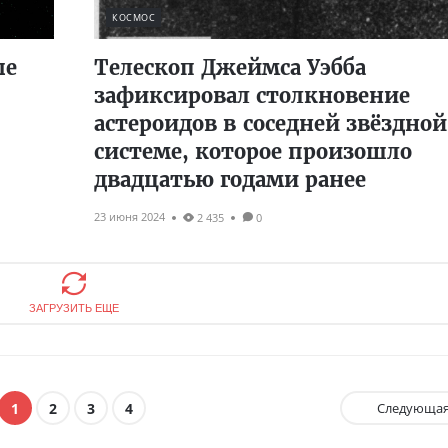
КОСМОС
ые
Телескоп Джеймса Уэбба
зафиксировал столкновение
астероидов в соседней звёздной
системе, которое произошло
двадцатью годами ранее
23 июня 2024
2 435
0
ЗАГРУЗИТЬ ЕЩЕ
1
2
3
4
Следующа