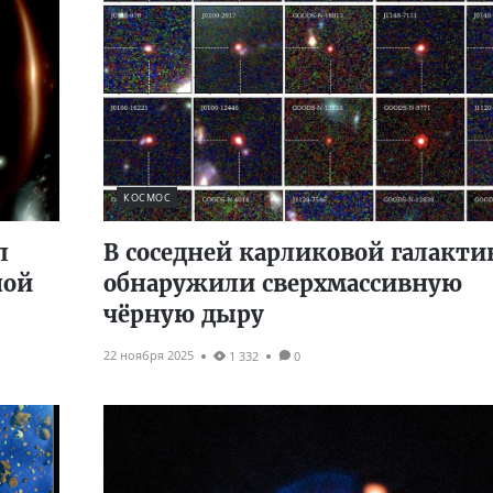
КОСМОС
л
В соседней карликовой галакти
ной
обнаружили сверхмассивную
чёрную дыру
22 ноября 2025
1 332
0