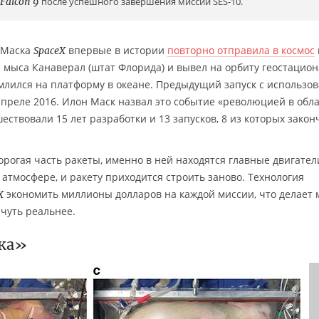
Falcon 9
после успешного завершения миссии SES-10.
а Маска
впервые в истории
повторно отправила в космос
SpaceX
с мыса Канаверал (штат Флорида) и вывел на орбиту геостацио
землился на платформу в океане. Предыдущий запуск с использо
апреле 2016. Илон Маск назвал это событие «революцией в обл
ествовали 15 лет разработки и 13 запусков, 8 из которых зако
рогая часть ракеты, именно в ней находятся главные двигател
 атмосфере, и ракету приходится строить заново. Технология
экономить миллионы долларов на каждой миссии, что делает 
X
 чуть реальнее.
тка»