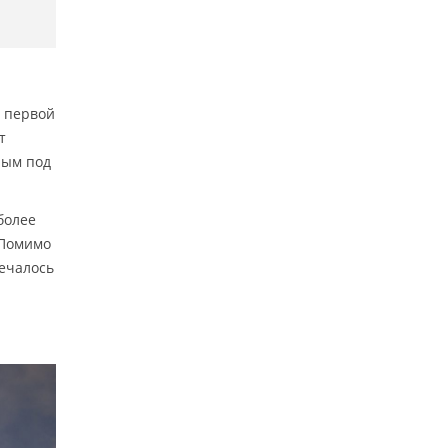
е первой
т
ным под
более
 Помимо
речалось