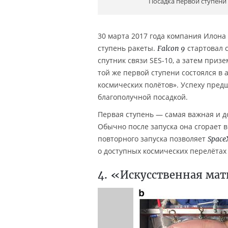
Посадка первой ступени
30 марта 2017 года компания Илон
ступень ракеты.
стартовал 
Falcon 9
спутник связи SES-10, а затем при
той же первой ступени состоялся в 
космических полётов». Успеху предш
благополучной посадкой.
Первая ступень — самая важная и до
Обычно после запуска она сгорает в
повторного запуска позволяет
Space
о доступных космических перелётах
4. «Искусственная ма