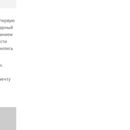
первую
нарный
ванием
асти
нчились
и.
мечту