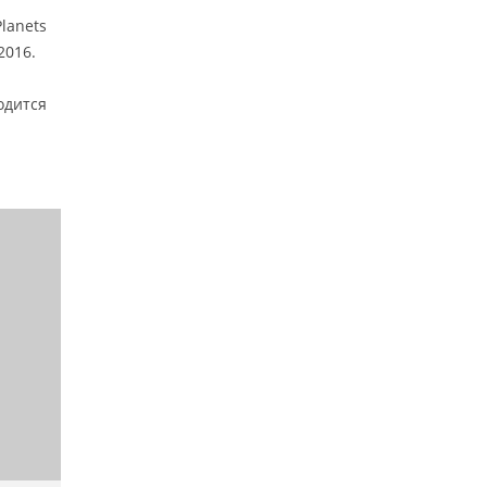
lanets
2016.
одится