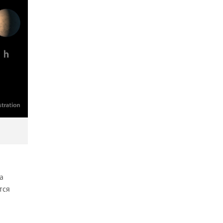
а
тся