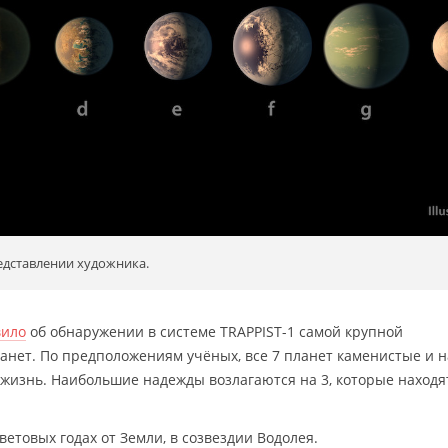
едставлении художника.
вило
об обнаружении в системе TRAPPIST-1 самой крупной
анет. По предположениям учёных, все 7 планет каменистые и н
и жизнь. Наибольшие надежды возлагаются на 3, которые находя
ветовых годах от Земли, в созвездии Водолея.