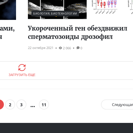
БИОЛОГИЯ, БИОТЕХНОЛОГИИ
бами,
Укороченный ген обездвижил
я
сперматозоиды дрозофил
22 октября 2021
2 066
0
ЗАГРУЗИТЬ ЕЩЕ
2
3
11
Следующа