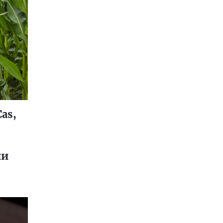
as,
ии