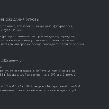
ЫТИЯ, ОЖИДАНИЯ, УГРОЗЫ.
, техника, технологии, медицина, футурология,
 и публикации.
 (распространение, воспроизведение, передача,
ускается при условии указания источника в форме
 взгляды авторов не всегда совпадают с точкой зрения
://22century.ru)
К»
, ул. Рождественка, д. 5/7 стр. 2, пом. V, комн. 18
г. Москва, ул. Рождественка, д. 5/7 стр. 2, пом. V,
И ЭЛ № ФС 77 - 68048, выдано Федеральной службой
ормационных технологий и массовых коммуникаций