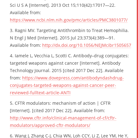
Sci U S A [Internet]. 2013 Oct 15;110(42):17017—22.
Available from:
https://www.ncbi.nlm.nih.gov/pmc/articles/PMC3801077/
3. Ragni MV. Targeting Antithrombin to Treat Hemophilia.
N Engl J Med [Internet]. 2015 Jul 23;373(4):389—91.
Available from:
http://dx.doi.org/10.1056/NEJMcibr1505657
4. Iamele L, Vecchia L, Scotti C. Antibody–drug conjugates:
targeted weapons against cancer [Internet]. Antibody
Technology Journal. 2015 [cited 2017 Dec 22]. Available
from:
https://www.dovepress.com/antibodyndashdrug-
conjugates-targeted-weapons-against-cancer-peer-
reviewed-fulltext-article-ANTI
5. CFTR modulators: mechanism of action | CFTR
[Internet]. [cited 2017 Dec 22]. Available from:
http://www.cftr.info/clinical-management-of-cf/cftr-
modulators/approved-cftr-modulators/
6. Wang J, Zhang C-J, Chia WN, Loh CCY, Li Z, Lee YM, He Y,