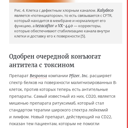
Рис. 4. Клетка с дефектным хлорным каналом.
Kalydeco
является «потенциатором», то есть связывается с CFTR,
который находится в мембране и нормализует его
функцию, а
tezacaftor
и
VX-440
— корректоры,
которые обеспечивают стабилизацию канала внутри
клетки и доставку его к поверхности [5].
Одобрен очередной конъюгат
антитела с токсином
Препарат
компании
,
расширяет
Besponsa
Pfizer
Inc.
спектр белков на поверхности малигнизированных В-
клеток, против которых теперь есть антительные
препараты. Самый известный из них, CD20, является
мишенью препарата ритуксимаб, который стал
стандартом терапии широкого спектра лейкемий
и лимфом. Новый препарат, действующий на CD22,
показан тем пациентам, которым не помогли