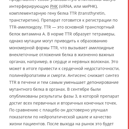
интерферирующую
РНК
(siRNA, или миРНК),
комплементарную гену белка TTR (transthyretin,
транстиретин). Препарат готовится к регистрации по
TTR-амилоидозу. TTR — это основной транспортный
белок витамина А. В норме TTR образует тетрамеры,
однако мутации могут приводить к образованию
мономерной формы TTR, что вызывает амилоидные
внеклеточные отложения белка в жизненно важных
органах, например, в сердце и нервных волокнах. Это
может в итоге привести к сердечной недостаточности,
полинейропатиям и смерти. Антисенс снижает синтез
TTR в печени и тем самым уменьшает депонирование
мутантного белка в органах. В сентябре были
опубликованы результаты фазы 3, в которой препарат
достиг всех первичных и вторичных конечных точек.
По сравнению с плацебо он достоверно улучшал
показатели по нейропатической шкале и качество
жизни пациентов. После выхода на рынок это будет