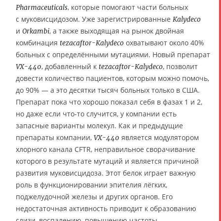
, которые помогают части больных
Pharmaceuticals
с муковисцидозом. Уже зарегистрированные
Kalydeco
и
, а также выходящая на рынок двойная
Orkambi
комбинация
охватывают около 40%
tezacaftor-Kalydeco
больных с определёнными мутациями. Новый препарат
, добавленный к
, позволит
VX-440
tezacaftor-Kalydeco
довести количество пациентов, которым можно помочь,
до 90% — а это десятки тысяч больных только в США.
Препарат пока что хорошо показал себя в фазах 1 и 2,
но даже если что-то случится, у компании есть
запасные варианты молекул. Как и предыдущие
препараты компании,
является модулятором
VX-440
хлорного канала CFTR, неправильное сворачивание
которого в результате мутаций и является причиной
развития муковисцидоза. Этот белок играет важную
роль в функционировании эпителия лёгких,
поджелудочной железы и других органов. Его
недостаточная активность приводит к образованию
слизи, воспалению, повышению частоты