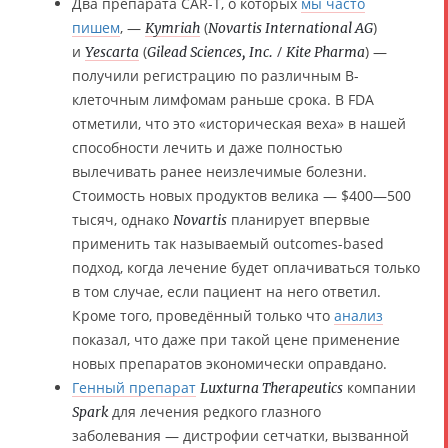
Два препарата CAR-T, о которых
мы часто
пишем
, —
(
)
Kymriah
Novartis International AG
и
(
/
) —
Yescarta
Gilead Sciences, Inc.
Kite Pharma
получили регистрацию по различным В-
клеточным лимфомам раньше срока. В FDA
отметили, что это «историческая веха» в нашей
способности лечить и даже полностью
вылечивать ранее неизлечимые болезни.
Стоимость новых продуктов велика — $400—500
тысяч, однако
планирует впервые
Novartis
применить так называемый outcomes-based
подход, когда лечение будет оплачиваться только
в том случае, если пациент на него ответил.
Кроме того, проведённый только что
анализ
показал, что даже при такой цене применение
новых препаратов экономически оправдано.
Генный препарат
компании
Luxturna Therapeutics
для лечения редкого глазного
Spark
заболевания — дистрофии сетчатки, вызванной