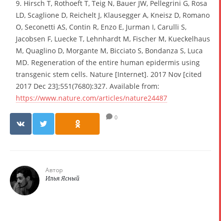
9. Hirsch T, Rothoeft T, Teig N, Bauer JW, Pellegrini G, Rosa
LD, Scaglione D, Reichelt J, Klausegger A, Kneisz D, Romano
O, Seconetti AS, Contin R, Enzo E, Jurman I, Carulli S,
Jacobsen F, Luecke T, Lehnhardt M, Fischer M, Kueckelhaus
M, Quaglino D, Morgante M, Bicciato S, Bondanza S, Luca
MD. Regeneration of the entire human epidermis using
transgenic stem cells. Nature [Internet]. 2017 Nov [cited
2017 Dec 23];551(7680):327. Available from:
https://www.nature.com/articles/nature24487
0
Автор
Илья Ясный