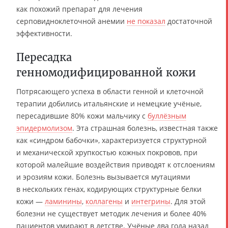
как похожий препарат для лечения
серповидноклеточной анемии
не показал
достаточной
эффективности.
Пересадка
генномодифицированной кожи
Потрясающего успеха в области генной и клеточной
терапии добились итальянские и немецкие учёные,
пересадившие 80% кожи мальчику с
буллёзным
эпидермолизом
. Эта страшная болезнь, известная также
как «синдром бабочки», характеризуется структурной
и механической хрупкостью кожных покровов, при
которой малейшие воздействия приводят к отслоениям
и эрозиям кожи. Болезнь вызывается мутациями
в нескольких генах, кодирующих структурные белки
кожи —
ламинины
,
коллагены
и
интегрины
. Для этой
болезни не существует методик лечения и более 40%
пациентов умирают в детстве. Учёные два года назад