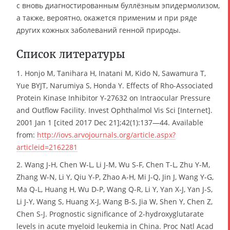
с вновь диагностированным буллёзным эпидермолизом,
а также, вероятно, окажется применим и при ряде
других кожных заболеваний генной природы.
Список литературы
1. Honjo M, Tanihara H, Inatani M, Kido N, Sawamura T,
Yue BYJT, Narumiya S, Honda Y. Effects of Rho-Associated
Protein Kinase Inhibitor Y-27632 on Intraocular Pressure
and Outflow Facility. Invest Ophthalmol Vis Sci [Internet].
2001 Jan 1 [cited 2017 Dec 21];42(1):137—44. Available
from:
http://iovs.arvojournals.org/article.aspx?
articleid=2162281
2. Wang J-H, Chen W-L, Li J-M, Wu S-F, Chen T-L, Zhu Y-M,
Zhang W-N, Li Y, Qiu Y-P, Zhao A-H, Mi J-Q, Jin J, Wang Y-G,
Ma Q-L, Huang H, Wu D-P, Wang Q-R, Li Y, Yan X-J, Yan J-S,
Li J-Y, Wang S, Huang X-J, Wang B-S, Jia W, Shen Y, Chen Z,
Chen S-J. Prognostic significance of 2-hydroxyglutarate
levels in acute myeloid leukemia in China. Proc Natl Acad