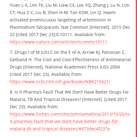
Yuan L-X, Lim TK, Liu M, Liew CX, Lee YQ, Zhang J, Lu N, Lim
CT, Hua Z-C, Liu B, Shen H-M, Tan KSW, Lin Q. Haem-
activated promiscuous targeting of artemisinin in
Plasmodium falciparum. Nat Commun [Internet]. 2015 Dec
22 [cited 2017 Dec 23];6:10111. Available from:
https://www.nature.com/articles/ncomms10111
7. Drugs I of M (US) C on the E of A, Arrow KJ, Panosian C,
Gelband H. The Cost and Cost-Effectiveness of Antimalarial
Drugs [Internet]. National Academies Press (US); 2004
[cited 2017 Dec 23]. Available from:
https://www.ncbi.nlm.nih.gov/books/NBK215621/
8. Is It Pharma’s Fault That We Don’t Have Better Drugs For
Malaria, TB And Tropical Diseases? [Internet]. [cited 2017
Dec 23]. Available from:
https://www.forbes.com/sites/johnlamattina/2013/10/26/is-
it-pharmas-fault-that-we-dont-have-better-drugs-for-
malaria-tb-and-tropical-diseases/#473dec4f237a