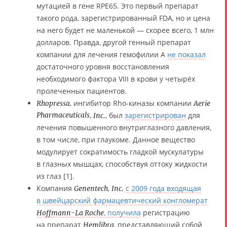
мутацией в гене RPE65. Это первый препарат
такого рода, зарегистрированный FDA, но и цена
на него будет не маленькой — скорее всего, 1 млн
долларов. Правда, другой генный препарат
компании для лечения гемофилии A
не показал
достаточного уровня восстановления
необходимого фактора VIII в крови у четырёх
пролеченных пациентов.
, ингибитор Rho-киназы компании
Rhopressa
Aerie
Pharmaceuticals
,
, был
зарегистрирован
для
Inc.
лечения повышенного внутриглазного давления,
в том числе, при глаукоме. Данное вещество
модулирует сократимость гладкой мускулатуры
в глазных мышцах, способствуя оттоку жидкости
из глаз [1].
Компания
,
с 2009 года входящая
Genentech
Inc.
в швейцарский фармацевтический конгломерат
, получила
регистрацию
Hoffmann-La Roche
на препарат
, представляющий собой
Hemlibra