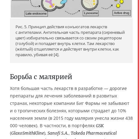
Рис. 5. Принцип действия конъюгатов лекарств
с антителами. Антительная часть препарата (сиреневый
цвет) избирательно связывается со своим рецептором
(голубой) и попадает внутрь клетки. Там лекарство
(жёлтый) отщепляется и действует внутри клетки, как
правило, убивая её [4].
Борьба с малярией
Хотя большая часть лекарств в разработке — дорогие
препараты для лечения заболеваний в развитых
странах, некоторые компании Биг Фармы не забывают
и о тропических болезнях, которыми страдает до 10%
населения земли (в 2015 году малярия унесла жизни 438
000 человек). В частности, в портфелях
GSK
(
),
,
GlaxoSmithKline
Sanofi S.A.
Takeda Pharmaceutical