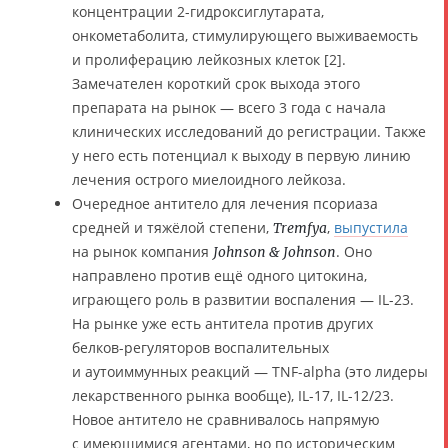
концентрации 2-гидроксиглутарата,
онкометаболита, стимулирующего выживаемость
и пролиферацию лейкозных клеток [2].
Замечателен короткий срок выхода этого
препарата на рынок — всего 3 года с начала
клинических исследований до регистрации. Также
у него есть потенциал к выходу в первую линию
лечения острого миелоидного лейкоза.
Очередное антитело для лечения псориаза
средней и тяжёлой степени,
,
выпустила
Tremfya
на рынок компания
. Оно
Johnson & Johnson
направлено против ещё одного цитокина,
играющего роль в развитии воспаления — IL-23.
На рынке уже есть антитела против других
белков-регуляторов воспалительных
и аутоиммунных реакций — TNF-alpha (это лидеры
лекарственного рынка вообще), IL-17, IL-12/23.
Новое антитело не сравнивалось напрямую
с имеющимися агентами, но по историческим