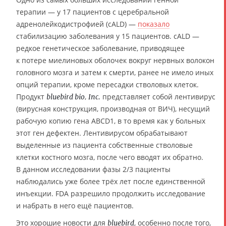
терапии — у 17 пациентов с церебральной
адренолейкодистрофией (cALD) —
показало
стабилизацию заболевания у 15 пациентов. cALD —
редкое генетическое заболевание, приводящее
к потере миелиновых оболочек вокруг нервных волокон
головного мозга и затем к смерти, ранее не имело иных
опций терапии, кроме пересадки стволовых клеток.
Продукт
,
представляет собой лентивирус
bluebird bio
Inc.
(вирусная конструкция, производная от ВИЧ), несущий
рабочую копию гена ABCD1, в то время как у больных
этот ген дефектен. Лентивирусом обрабатывают
выделенные из пациента собственные стволовые
клетки костного мозга, после чего вводят их обратно.
В данном исследовании фазы 2/3 пациенты
наблюдались уже более трёх лет после единственной
инъекции. FDA разрешило продолжить исследование
и набрать в него ещё пациентов.
Это хорошие новости для
, особенно после того,
bluebird