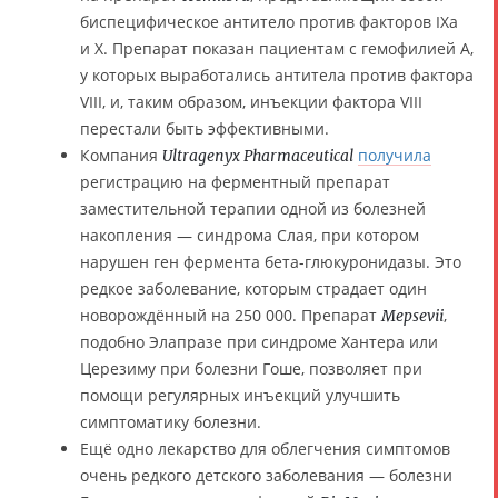
биспецифическое антитело против факторов IXa
и X. Препарат показан пациентам с гемофилией A,
у которых выработались антитела против фактора
VIII, и, таким образом, инъекции фактора VIII
перестали быть эффективными.
Компания
получила
Ultragenyx Pharmaceutical
регистрацию на ферментный препарат
заместительной терапии одной из болезней
накопления — синдрома Слая, при котором
нарушен ген фермента бета-глюкуронидазы. Это
редкое заболевание, которым страдает один
новорождённый на 250 000. Препарат
,
Mepsevii
подобно Элапразе при синдроме Хантера или
Церезиму при болезни Гоше, позволяет при
помощи регулярных инъекций улучшить
симптоматику болезни.
Ещё одно лекарство для облегчения симптомов
очень редкого детского заболевания — болезни