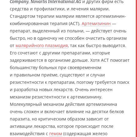
,
и других фирм есть
Company
Novartis International AG
средства и профилактики, и лечения малярии.
Стандартом терапии малярии является артемизинин-
комбинированная терапия (ACT).
Артемизинин
—
препарат, выделенный из полыни, — действует очень
быстро, но в одиночку не способен очистить организм
от
малярийного плазмодия
, так как быстро выводится.
Его сочетают с другими препаратами, которые
задерживаются в организме дольше. Хотя ACT помогает
большинству больных при своевременном
и правильном приёме, существуют и случаи
резистентности к препаратам, поэтому требуется поиск
и разработка новых лекарств. Очень интересен
механизм резистентности к артемизинину.
Молекулярный механизм действия артемизинина
очень сложен и включает влияние на десятки белков
паразита, но критическим образом зависит от
активации лекарства, которое происходит после
взаимодействия с
гемом
(содержащая железо