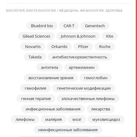
БИОЛОГИЯ, БИОТЕХНОЛОГИИ
МЕДИЦИНА, ФИЗИОЛОГИЯ, ЗДОРОВЬЕ
Bluebird bio
CAR-T
Genentech
Gilead Sciences
Johnson & Johnson
Kite
Novartis
Orkambi
Pfizer
Roche
Takeda
антибиотикорезистентность
антитела
артемизинин
восстановление зрения
гемоглобин
гемофилия
генетические модификации
генная терапия
злокачественные лимфомы
инфекционные заболевания
лекарства
лимфомы
малярия
мозг
муковисцидоз
неинфекционные заболевания