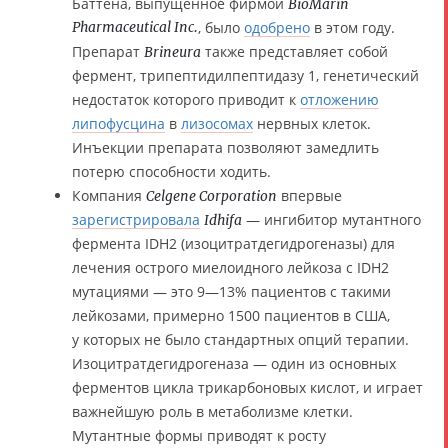
Баттена, выпущенное фирмой
BioMarin
Pharmaceutical Inc.
, было
одобрено
в этом году.
Препарат
также представляет собой
Brineura
фермент, трипептидилпептидазу 1, генетический
недостаток которого приводит к
отложению
липофусцина
в
лизосомах
нервных клеток.
Инъекции препарата позволяют замедлить
потерю способности ходить.
Компания
впервые
Celgene Corporation
зарегистрировала
— ингибитор мутантного
Idhifa
фермента IDH2 (изоцитратдегидрогеназы) для
лечения острого миелоидного лейкоза с IDH2
мутациями — это 9—13% пациентов с такими
лейкозами, примерно 1500 пациентов в США,
у которых не было стандартных опций терапии.
Изоцитратдегидрогеназа — один из основных
ферментов цикла трикарбоновых кислот, и играет
важнейшую роль в метаболизме клетки.
Мутантные формы приводят к росту