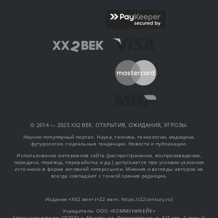
© 2014 — 2025 XX2 ВЕК. ОТКРЫТИЯ, ОЖИДАНИЯ, УГРОЗЫ.
Научно-популярный портал. Наука, техника, технологии, медицина,
футурология, социальные тенденции. Новости и публикации.
Использование материалов сайта (распространение, воспроизведение,
передача, перевод, переработка и др.) допускается при условии указания
источника в форме активной гиперссылки. Мнения и взгляды авторов не
всегда совпадают с точкой зрения редакции.
Издание «XX2 век» («22 век», https://22century.ru)
Учредитель: OOO «КОММУНИКЕЙК»
Адрес учредителя: 107031 г. Москва, ул. Рождественка, д. 5/7 стр. 2, пом. V,