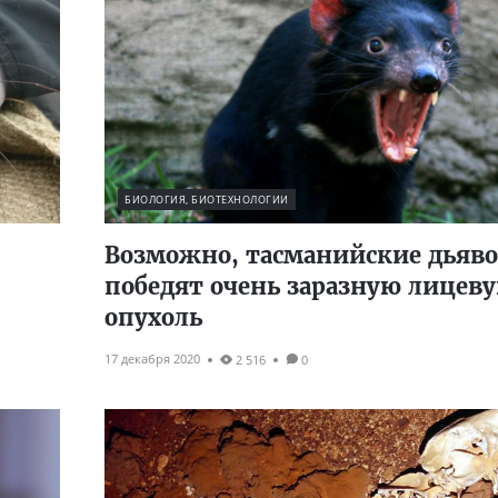
БИОЛОГИЯ, БИОТЕХНОЛОГИИ
Возможно, тасманийские дьяв
победят очень заразную лицев
опухоль
17 декабря 2020
2 516
0