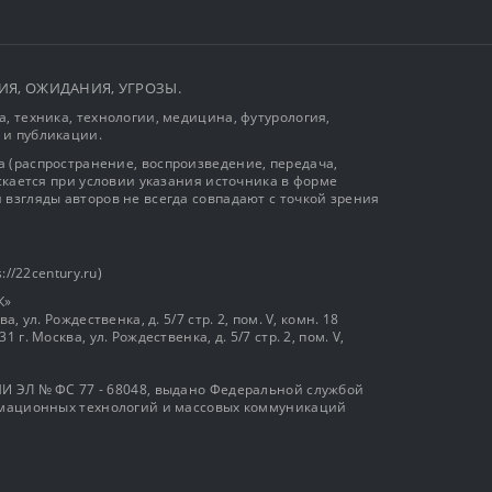
ЫТИЯ, ОЖИДАНИЯ, УГРОЗЫ.
, техника, технологии, медицина, футурология,
 и публикации.
 (распространение, воспроизведение, передача,
ускается при условии указания источника в форме
 взгляды авторов не всегда совпадают с точкой зрения
://22century.ru)
К»
, ул. Рождественка, д. 5/7 стр. 2, пом. V, комн. 18
г. Москва, ул. Рождественка, д. 5/7 стр. 2, пом. V,
И ЭЛ № ФС 77 - 68048, выдано Федеральной службой
ормационных технологий и массовых коммуникаций