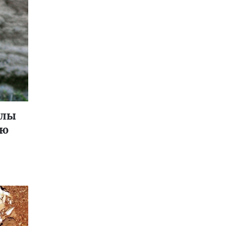
олы
ую