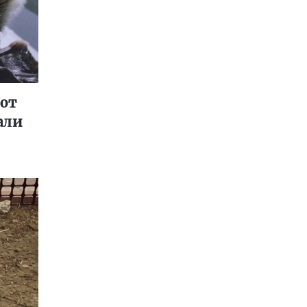
 от
али