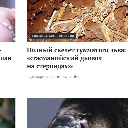
БИОЛОГИЯ, БИОТЕХНОЛОГИИ
-
Полный скелет сумчатого льва:
план
«тасманийский дьявол
на стероидах»
17 декабря 2018
3 546
0