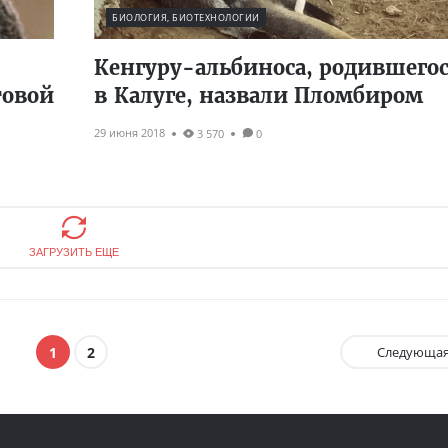
БИОЛОГИЯ, БИОТЕХНОЛОГИИ
Кенгуру-альбиноса, родившего
товой
в Калуге, назвали Пломбиром
29 июня 2018
3 570
0
ЗАГРУЗИТЬ ЕЩЕ
1
2
Следующа