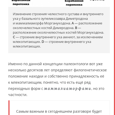
Изменение строения челюстного сустава и внутреннего
уха у базального эупеликозавра Диметродона
и маммалиаморфа Морганукодона.
А
— расположение
околочелюстных костей Димеродона.
B
—
расположение околочелюстных костей Морганукодона.
C
— строение внутреннего уха амниот, за исключением
млекопитающих.
D
— строение внутреннего уха
млекопитающих.
Именно по данной концепции палеонтологи вот уже
несколько десятков лет определяют филогенетическое
положение находки и собственно принадлежность её
к млекопитающим, понятно, что есть ещё ряд
переходных форм с
, но это
маммалиаморфами
частности.
Самым важным в сегодняшнем разговоре будет