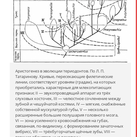
Аристогенез в эволюции териодонтов. По Л. П.
Татаринову. Кривые, пересекающие филетические
линии, соответствуют уровням (градам), на которых
приобретались характерные для млекопитающих
признаки; II — звукопроводящий аппарат из трёх
слуховых косточек, III — челюстное сочленение между
зубной и чешуйчатой костями, IV — мягкие, снабжённые
собственной мускулатурой губы, V — несколько
расширенные большие полушария головного мозга,
VI — зона усиленного кровоснабжения на губах,
связанная, по-видимому, с формированием зачаточных
вибрисс, VII — трёхбугорчатые щёчные зубы, VIII —