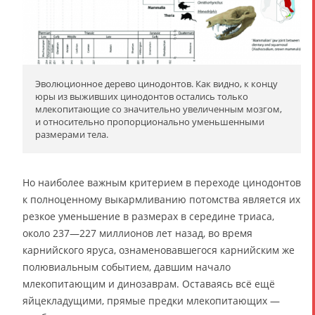
Эволюционное дерево цинодонтов. Как видно, к концу
юры из выживших цинодонтов остались только
млекопитающие со значительно увеличенным мозгом,
и относительно пропорционально уменьшенными
размерами тела.
Но наиболее важным критерием в переходе цинодонтов
к полноценному выкармливанию потомства является их
резкое уменьшение в размерах в середине триаса,
около 237―227 миллионов лет назад, во время
карнийского яруса, ознаменовавшегося карнийским же
полювиальным событием, давшим начало
млекопитающим и динозаврам. Оставаясь всё ещё
яйцекладущими, прямые предки млекопитающих —