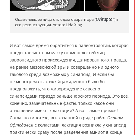
Окаменевшее яйцо с плодом овираптора (
Oviraptor
)и
его реконструкция. Автор: Lida Xing.
И вот самое время обратиться к палеонтологии, которая
предоставляет нам массу окаменелостей яиц
завропсидного происхождения, датированного, правда,
не ранее мезозойской эры и совершенно ни одного
такового среди возможных у синапсид. И если бы
не монотрематы с их яйцами, можно было бы
предположить, что живорождение освоено
синапсидами гораздо раньше юрского периода. Это всё,
конечно, замечательные факты, только какое они
отношение имеют к лактации? А вот самое прямое!
Согласно гипотезе, высказанной в ряде работ
Олавом
Офтедалем
с коллегами, лактация возникла у синапсид
практически сразу после разделения амниот в конце