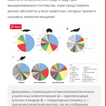
выкармливаемого потомства, коим представлено
молоко абсолютно у всех животных, которых принято
называть млекопитающими!
Save
Диаграммы, отражающие состав компонентов молока
у различных млекопитающих:
a
— однопроходные
(утконос и ехидна),
b
— плацентарные (тюлень),
c
—
сумчатые (гигантский кенгуру), так же отображено