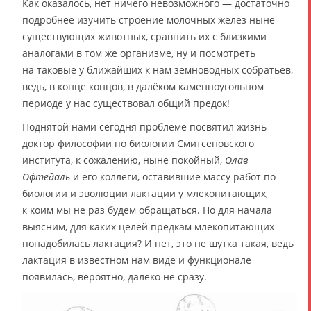
Как оказалось, нет ничего невозможного ― достаточно
подробнее изучить строение молочных желёз ныне
существующих животных, сравнить их с близкими
аналогами в том же организме, ну и посмотреть
на таковые у ближайших к нам земноводных собратьев,
ведь, в конце концов, в далёком каменноугольном
периоде у нас существовал общий предок!
Поднятой нами сегодня проблеме посвятил жизнь
доктор философии по биологии Смитсеновского
института, к сожалению, ныне покойный,
Олав
Офтедаль
и его коллеги, оставившие массу работ по
биологии и эволюции лактации у млекопитающих,
к коим мы не раз будем обращаться. Но для начала
выясним, для каких целей предкам млекопитающих
понадобилась лактация? И нет, это не шутка такая, ведь
лактация в известном нам виде и функционале
появилась, вероятно, далеко не сразу.