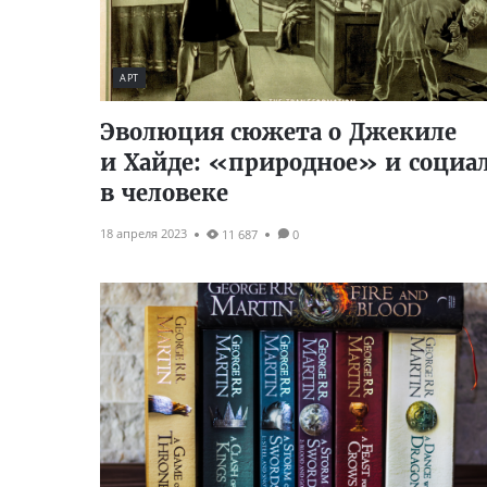
АРТ
Эволюция сюжета о Джекиле
и Хайде: «природное» и социа
в человеке
18 апреля 2023
11 687
0