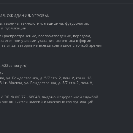
ЫТИЯ, ОЖИДАНИЯ, УГРОЗЫ.
, техника, технологии, медицина, футурология,
 и публикации.
 (распространение, воспроизведение, передача,
ускается при условии указания источника в форме
 взгляды авторов не всегда совпадают с точкой зрения
://22century.ru)
К»
, ул. Рождественка, д. 5/7 стр. 2, пом. V, комн. 18
г. Москва, ул. Рождественка, д. 5/7 стр. 2, пом. V,
И ЭЛ № ФС 77 - 68048, выдано Федеральной службой
ормационных технологий и массовых коммуникаций