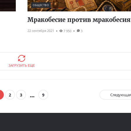
ОБЩЕСТВО
Мракобесие против мракобесия
22 сентября 2021
7 950
3
ЗАГРУЗИТЬ ЕЩЕ
2
3
9
Следующа