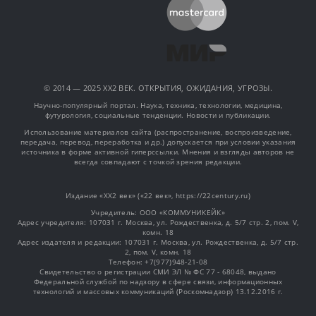
© 2014 — 2025 XX2 ВЕК. ОТКРЫТИЯ, ОЖИДАНИЯ, УГРОЗЫ.
Научно-популярный портал. Наука, техника, технологии, медицина,
футурология, социальные тенденции. Новости и публикации.
Использование материалов сайта (распространение, воспроизведение,
передача, перевод, переработка и др.) допускается при условии указания
источника в форме активной гиперссылки. Мнения и взгляды авторов не
всегда совпадают с точкой зрения редакции.
Издание «XX2 век» («22 век», https://22century.ru)
Учредитель: OOO «КОММУНИКЕЙК»
Адрес учредителя: 107031 г. Москва, ул. Рождественка, д. 5/7 стр. 2, пом. V,
комн. 18
Адрес издателя и редакции: 107031 г. Москва, ул. Рождественка, д. 5/7 стр.
2, пом. V, комн. 18
Телефон: +7(977)948-21-08
Свидетельство о регистрации СМИ ЭЛ № ФС 77 - 68048, выдано
Федеральной службой по надзору в сфере связи, информационных
технологий и массовых коммуникаций (Роскомнадзор) 13.12.2016 г.