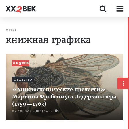
МЕТКА
книжная графика
ОБЩЕСТВО
«Микроскопические прелести»
Мартина Фробениуса Ледермюллера
(1759—1763)
8 июля 2023
11 143
0