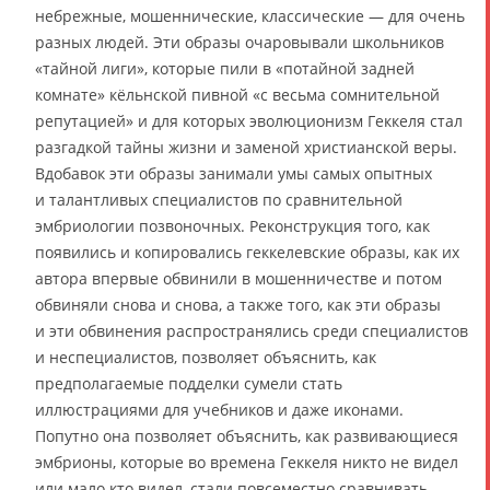
небрежные, мошеннические, классические — для очень
разных людей. Эти образы очаровывали школьников
«тайной лиги», которые пили в «потайной задней
комнате» кёльнской пивной «с весьма сомнительной
репутацией» и для которых эволюционизм Геккеля стал
разгадкой тайны жизни и заменой христианской веры.
Вдобавок эти образы занимали умы самых опытных
и талантливых специалистов по сравнительной
эмбриологии позвоночных. Реконструкция того, как
появились и копировались геккелевские образы, как их
автора впервые обвинили в мошенничестве и потом
обвиняли снова и снова, а также того, как эти образы
и эти обвинения распространялись среди специалистов
и неспециалистов, позволяет объяснить, как
предполагаемые подделки сумели стать
иллюстрациями для учебников и даже иконами.
Попутно она позволяет объяснить, как развивающиеся
эмбрионы, которые во времена Геккеля никто не видел
или мало кто видел, стали повсеместно сравнивать