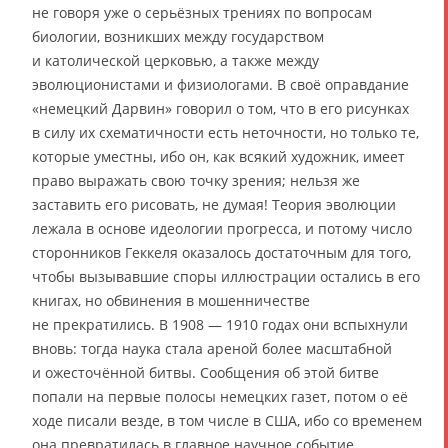
не говоря уже о серьёзных трениях по вопросам
биологии, возникших между государством
и католической церковью, а также между
эволюционистами и физиологами. В своё оправдание
«немецкий Дарвин» говорил о том, что в его рисунках
в силу их схематичности есть неточности, но только те,
которые уместны, ибо он, как всякий художник, имеет
право выражать свою точку зрения; нельзя же
заставить его рисовать, не думая! Теория эволюции
лежала в основе идеологии прогресса, и потому число
сторонников Геккеля оказалось достаточным для того,
чтобы вызывавшие споры иллюстрации остались в его
книгах, но обвинения в мошенничестве
не прекратились. В 1908 — 1910 годах они вспыхнули
вновь: тогда наука стала ареной более масштабной
и ожесточённой битвы. Сообщения об этой битве
попали на первые полосы немецких газет, потом о её
ходе писали везде, в том числе в США, ибо со временем
она превратилась в главное научное событие.