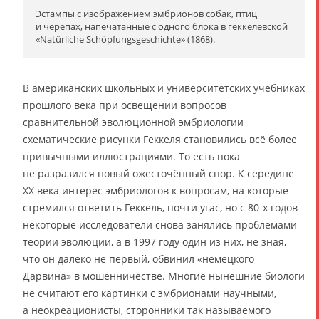
Эстампы с изображением эмбрионов собак, птиц
и черепах, напечатанные с одного блока в геккелевской
«Natürliche Schöpfungsgeschichte» (1868).
В американских школьных и университетских учебниках
прошлого века при освещении вопросов
сравнительной эволюционной эмбриологии
схематические рисунки Геккеля становились всё более
привычными иллюстрациями. То есть пока
не разразился новый ожесточённый спор. К середине
ХХ века интерес эмбриологов к вопросам, на которые
стремился ответить Геккель, почти угас, но с 80-х годов
некоторые исследователи снова занялись проблемами
теории эволюции, а в 1997 году один из них, не зная,
что он далеко не первый, обвинил «немецкого
Дарвина» в мошенничестве. Многие нынешние биологи
не считают его картинки с эмбрионами научными,
а неокреационисты, сторонники так называемого