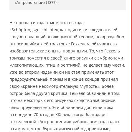
«Антропогении» (1877).
Не прошло и года с момента выхода
«Schöpfungsgeschichte», как один из исследователей,
сочувствовавший эволюционной теории, но враждебно
относившийся к её трактовке Геккелем, объявил его
изобразительские опыты порочными. То, что Геккель
трижды поместил в своей книге рисунки с эмбрионами
млекопитающих, птиц и рептилий, не делает ему чести.
Уже во втором издании он не стал применять этот
предосудительный приём и в конце концов признал
свою «крайне неосмотрительную глупость». Более
острой была другая критика: Геккеля обвинили в том,
что на некоторых его рисунках сходство эмбрионов
явно преувеличено. Эти обвинения достигли пика
в середине 70-х годов XIX века, когда благодаря
геккелевской «Антропогении» эмбриология оказалась
в самом центре бурных дискуссий о дарвинизме,