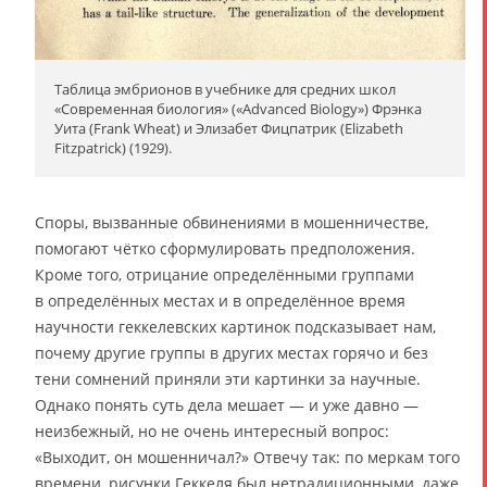
Таблица эмбрионов в учебнике для средних школ
«Современная биология» («Advanced Biology») Фрэнка
Уита (Frank Wheat) и Элизабет Фицпатрик (Elizabeth
Fitzpatrick) (1929).
Споры, вызванные обвинениями в мошенничестве,
помогают чётко сформулировать предположения.
Кроме того, отрицание определёнными группами
в определённых местах и в определённое время
научности геккелевских картинок подсказывает нам,
почему другие группы в других местах горячо и без
тени сомнений приняли эти картинки за научные.
Однако понять суть дела мешает — и уже давно —
неизбежный, но не очень интересный вопрос:
«Выходит, он мошенничал?» Отвечу так: по меркам того
времени, рисунки Геккеля был нетрадиционными, даже