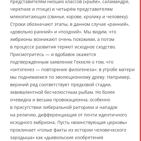
представителям низших классов («рыбе», саламандре,
черепахе и птице) и четырём представителям
млекопитающих (свинье, корове, кролику и человеку).
Строки обозначают этапы, в данном случае «ранний»,
«довольно ранний» и «поздний». Мы видим, что
эмбрионы возникают очень похожими, а потом
в процессе развития теряют исходное сходство.
Присмотритесь — и вдобавок окажется
подтверждённым заявление Геккеля о том, что
«онтогенез — повторение филогенеза»: в утробе матери
мы поднимаемся по эволюционному древу. Например,
верхний ряд соответствует предковой стадии,
эквивалентной бесчелюстным рыбам. Но более
очевидна и весьма провокационна, особенно
в присутствии либеральной риторики и нападок
на религию, дифференциация от почти идентичного
исходного эмбриона. Пусть «воинствующая церковь»
проклинает «голые факты из истории человеческого
зародыша» как «дьявольские изобретения