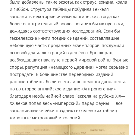
были добавлены такие экзоты, как страус, ехидна, коала
и гиббон. Структура таблицы побудила Геккеля
заполнить некоторые ячейки «логически», тогда как
более осмотрительный зоолог оставил бы их пустыми,
дожидаясь соответствующих исследований. Если бы
геккелевские книги поздних изданий, составлявшие
небольшую часть проданных экземпляров, послужили
основой для иллюстраций в дешёвых брошюрах,
возбуждавших накануне первой мировой войны бурные
споры, репутация «немецкого Дарвина» могла серьёзно
пострадать. В большинстве переводных изданий
ранние таблицы были всего лишь немного дополнены,
но во второе английское издание «Антропогении»
благодаря необычайной славе Геккеля на рубеже XIX—
XX веков попал весь «имперский» парад фауны — все
заполнившие ячейки поздних геккелевских таблиц
животные метрополий и колоний.