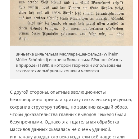
Виньетка Вильгельма Мюллера-Шёнфельда (Wilhelm
Müller-Schönfeld) из книги Вильгельма Бёльше «Жизнь
в природе» (1898), в которой творчески использованы
геккелевские эмбрионы кошки и человека.
С другой стороны, опытные эволюционисты
безоговорочно приняли критику геккелевских рисунков,
сохранив структуру таблиц, но заменив каждый образ,
чтобы доказательства главных выводов Геккеля были
безупречными. Однако эта тщательная обработка
массивов данных оказалась не очень удачной,
и к началу двадцатого века издатели всё чаще стали