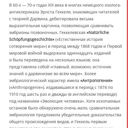
В 60-х — 70-х годах XIX века в книгах немецкого зоолога-
антиклерикала Эрнста Геккеля, знакомящих читателей
с теорией Дарвина, дебютировала весьма
выразительная картинка, позволяющая сравнивать
эмбрионы позвоночных. Геккелевская
«Natürliche
Schöpfungsgeschichte»
(«Естественная история
сотворения мира») в период между 1868 годом и Первой
мировой войной выдержала одиннадцать изданий
и была переведена на несколько языков; она
представляла собой «главный, возможно, источник
знаний о дарвинизме во всём мире». Более
эмбриологический характер имела
«Антропогения»
(«Anthropogenie»), издававшаяся в период с 1874 по
1910 год шесть раз и дважды (в английском переводе)
под названием «Эволюция человека». Хотя ископаемых
останков было обнаружено очень мало, сравнительная
эмбриология предложила убедительные доказательства
общего происхождения видов, и Геккель первым