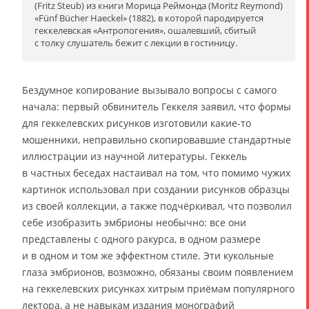
(Fritz Steub) из книги Морица Реймонда (Moritz Reymond)
«Fünf Bücher Haeckel» (1882), в которой пародируется
геккелевская «Антропогения», ошалевший, сбитый
с толку слушатель бежит с лекции в гостиницу.
Бездумное копирование вызывало вопросы с самого
начала: первый обвинитель Геккеля заявил, что формы
для геккелевских рисунков изготовили какие-то
мошенники, неправильно скопировавшие стандартные
иллюстрации из научной литературы. Геккель
в частных беседах настаивал на том, что помимо чужих
картинок использовал при создании рисунков образцы
из своей коллекции, а также подчёркивал, что позволил
себе изобразить эмбрионы необычно: все они
представлены с одного ракурса, в одном размере
и в одном и том же эффектном стиле. Эти кукольные
глаза эмбрионов, возможно, обязаны своим появлением
на геккелевских рисунках хитрым приёмам популярного
лектора, а не навыкам издания монографий