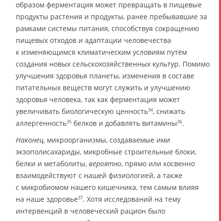
образом ферментация может превращать в пищевые
продукты растения и продукты, ранее пребывавшие за
рамками системы питания, способствуя сокращению
пищевых отходов и адаптации человечества
к изменяющимся климатическим условиям путём
создания новых сельскохозяйственных культур. Помимо
улучшения здоровья планеты, изменения в составе
питательных веществ могут служить и улучшению
здоровья человека, так как ферментация может
увеличивать биологическую ценность
, снижать
34
аллергенность
белков и добавлять витамины
.
35
36
Наконец
, микроорганизмы, создаваемые ими
экзополисахариды, микробные строительные блоки,
белки и метаболиты,
вероятно
, прямо или косвенно
взаимодействуют с нашей физиологией, а также
с микробиомом нашего кишечника, тем самым влияя
на наше здоровье
. Хотя исследований на тему
37
интервенций в человеческий рацион было