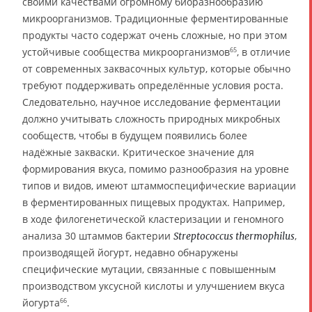
своими качествами огромному биоразнообразию
микроорганизмов. Традиционные ферментированные
продукты часто содержат очень сложные, но при этом
устойчивые сообщества микроорганизмов
, в отличие
65
от современных заквасочных культур, которые обычно
требуют поддерживать определённые условия роста.
Следовательно, научное исследование ферментации
должно учитывать сложность природных микробных
сообществ, чтобы в будущем появились более
надёжные закваски. Критическое значение для
формирования вкуса, помимо разнообразия на уровне
типов и видов, имеют штаммоспецифические вариации
в ферментированных пищевых продуктах. Например,
в ходе филогенетической кластеризации и геномного
анализа 30 штаммов бактерии
,
Streptococcus thermophilus
производящей йогурт, недавно обнаружены
специфические мутации, связанные с повышенным
производством уксусной кислоты и улучшением вкуса
йогурта
.
66