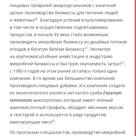
пищевых профилей микроорганизмов с конечной
целью производства биомассы для питания людей
и животных
. Благодаря успехам в культивировании,
50
в том числе в осуществлении подпитываемых
процессов, в начале ХХ века стало возможным
производить микробную биомассу из дешёвых потоков
отходов в богатую белком биомассу
. Несмотря
51
на крупномасштабные инвестиции в индустрию
микробной биомассы и быструю окупаемость затрат
,
51
с 1980-х годов на этом рынке осталась только одна
компания. В то время как большинство компаний
производило пищевые добавки, эта компания создала
из экологического изолята нитчатого гриба
Fusarium
микопротеин, который имеет полный
venenatum
аминокислотный профиль, обладает мясными вкусом
и текстурой и используется в ряде продуктов,
имитирующих мясо
.
52
По прогнозам специалистов, производство микробной