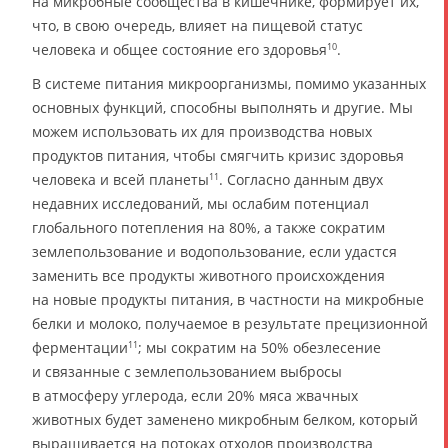
на микробные сообщества в кишечнике, формирует их,
что, в свою очередь, влияет на пищевой статус
человека и общее состояние его здоровья
.
10
В системе питания микроорганизмы, помимо указанных
основных функций, способны выполнять и другие. Мы
можем использовать их для производства новых
продуктов питания, чтобы смягчить кризис здоровья
человека и всей планеты
. Согласно данным двух
11
недавних исследований, мы ослабим потенциал
глобального потепления на 80%, а также сократим
землепользование и водопользование, если удастся
заменить все продукты животного происхождения
на новые продукты питания, в частности на микробные
белки и молоко, получаемое в результате прецизионной
ферментации
; мы сократим на 50% обезлесение
11
и связанные с землепользованием выбросы
в атмосферу углерода, если 20% мяса жвачных
животных будет заменено микробным белком, который
выращивается на потоках отходов производства