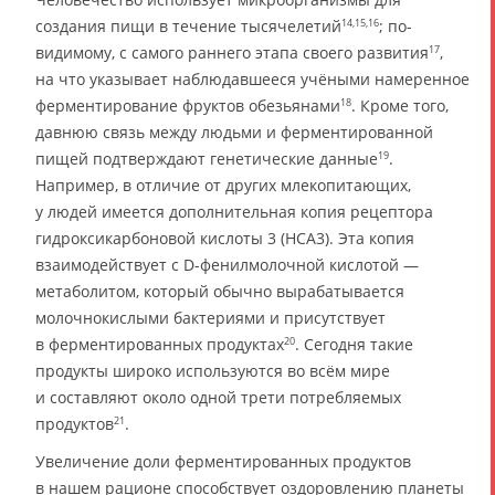
создания пищи в течение тысячелетий
; по-
14,15,16
видимому, с самого раннего этапа своего развития
,
17
на что указывает наблюдавшееся учёными намеренное
ферментирование фруктов обезьянами
. Кроме того,
18
давнюю связь между людьми и ферментированной
пищей подтверждают генетические данные
.
19
Например, в отличие от других млекопитающих,
у людей имеется дополнительная копия рецептора
гидроксикарбоновой кислоты 3 (HCA3). Эта копия
взаимодействует с D-фенилмолочной кислотой —
метаболитом, который обычно вырабатывается
молочнокислыми бактериями и присутствует
в ферментированных продуктах
. Сегодня такие
20
продукты широко используются во всём мире
и составляют около одной трети потребляемых
продуктов
.
21
Увеличение доли ферментированных продуктов
в нашем рационе способствует оздоровлению планеты