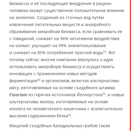
биомассы и её последующее внедрение в рацион
человека окажут существенное положительное влияние
на экологию. Созданная из сточных вод путём
извлечения питательных веществ и анаэробного
сбраживания микробная биомасса, если сравнивать её
с говядиной, снижает на 96% негативное воздействие
на климат, улучшает на 99% землепользование
и снижает на 85% потребление пресной воды
. Вот
53
почему сейчас многие компании вернулись к идее
использовать микробную биомассу и осуществлять
инновации с применением новых методов
ферментации
и организмов, включая альтернативы
54
мясу, изготовляемые на основе съедобного штамма
из горячих источников Йеллоустона
, и новые
55
Fusarium
альтернативы молоку, изготовляемые на основе
изолята из человеческого кишечника с исключительно
высоким содержанием белка
.
42
Мицелий съедобных базидиальных грибов также