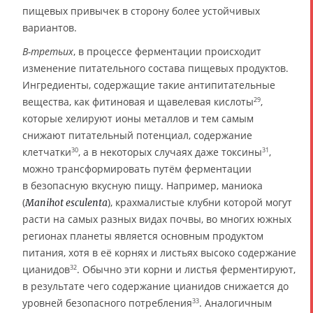
пищевых привычек в сторону более устойчивых
вариантов.
В-третьих
, в процессе ферментации происходит
изменение питательного состава пищевых продуктов.
Ингредиенты, содержащие такие антипитательные
вещества, как фитиновая и щавелевая кислоты
,
29
которые хелируют ионы металлов и тем самым
снижают питательный потенциал, содержание
клетчатки
, а в некоторых случаях даже токсины
,
30
31
можно трансформировать путём ферментации
в безопасную вкусную пищу. Например, маниока
(
), крахмалистые клубни которой могут
Manihot esculenta
расти на самых разных видах почвы, во многих южных
регионах планеты является основным продуктом
питания, хотя в её корнях и листьях высоко содержание
цианидов
. Обычно эти корни и листья ферментируют,
32
в результате чего содержание цианидов снижается до
уровней безопасного потребления
. Аналогичным
33