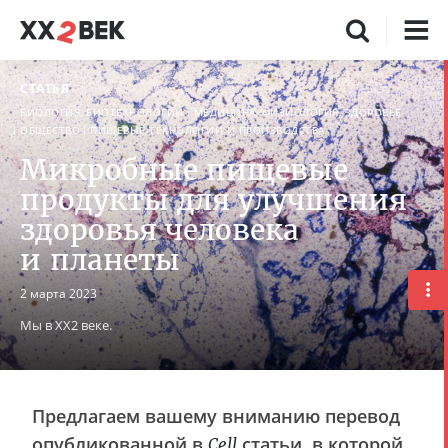
СТАТЬЯ
БИОЛОГИЯ, БИОТЕХНОЛОГИИ
МЕДИЦИНА, ФИЗИОЛОГИЯ, ЗДОРОВЬЕ
ОБЩЕСТВО
ПИЩЕВЫЕ ТЕХНОЛОГИИ И ПРОИЗВОДСТВА
Микробные пищевые
продукты для улучшения
здоровья человека
и планеты
2 марта 2023
Мы в XX2 веке.
Предлагаем вашему вниманию перевод
опубликованной в
статьи, в которой
Cell