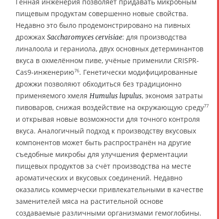
Генная инженерия позволяет придавать микробным
пищевым продуктам совершенно новые свойства.
Недавно это было продемонстрировано на пивных
дрожжах
: для производства
Saccharomyces cervisiae
линалоола и гераниола, двух основных детерминантов
вкуса в охмелённом пиве, учёные применили CRISPR-
Cas9-инженерию
. Генетически модифицированные
76
дрожжи позволяют обходиться без традиционно
применяемого хмеля
, экономя затраты
Humulus lupulus
пивоваров, снижая воздействие на окружающую среду
77
и открывая новые возможности для точного контроля
вкуса. Аналогичный подход к производству вкусовых
компонентов может быть распространён на другие
съедобные микробы для улучшения ферментации
пищевых продуктов за счёт производства на месте
ароматических и вкусовых соединений. Недавно
оказались коммерчески привлекательными в качестве
заменителей мяса на растительной основе
создаваемые различными организмами гемоглобины.