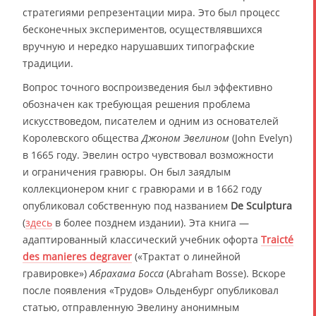
стратегиями репрезентации мира. Это был процесс
бесконечных экспериментов, осуществлявшихся
вручную и нередко нарушавших типографские
традиции.
Вопрос точного воспроизведения был эффективно
обозначен как требующая решения проблема
искусствоведом, писателем и одним из основателей
Королевского общества
Джоном Эвелином
(John Evelyn)
в 1665 году. Эвелин остро чувствовал возможности
и ограничения гравюры. Он был заядлым
коллекционером книг с гравюрами и в 1662 году
опубликовал собственную под названием
De Sculptura
(
здесь
в более позднем издании). Эта книга —
адаптированный классический учебник офорта
Traicté
des manieres degraver
(«Трактат о линейной
гравировке»)
Абрахама Босса
(Abraham Bosse). Вскоре
после появления «Трудов» Ольденбург опубликовал
статью, отправленную Эвелину анонимным