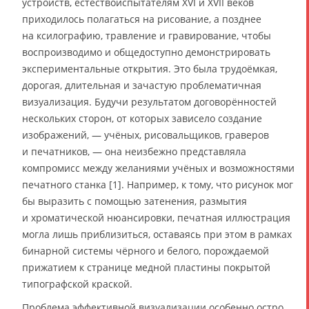
устройств, естествоиспытателям XVI и XVII веков
приходилось полагаться на рисование, а позднее
на ксилографию, травление и гравирование, чтобы
воспроизводимо и общедоступно демонстрировать
экспериментальные открытия. Это была трудоёмкая,
дорогая, длительная и зачастую проблематичная
визуализация. Будучи результатом договорённостей
нескольких сторон, от которых зависело создание
изображений, — учёных, рисовальщиков, граверов
и печатников, — она неизбежно представляла
компромисс между желаниями учёных и возможностями
печатного станка [1]. Например, к тому, что рисунок мог
бы выразить с помощью затенения, размытия
и хроматической нюансировки, печатная иллюстрация
могла лишь приблизиться, оставаясь при этом в рамках
бинарной системы чёрного и белого, порождаемой
прижатием к странице медной пластины покрытой
типографской краской.
Проблема эффективной визуализации особенно остро