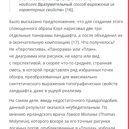
наиболее
Вразумительный
способ выражения их
характерных свойств»
[16].
Было высказано предположение, что для создания этого
сплющенного образа Коул нарисовал две-три
отдельные панорамы ландшафта, а после объединил их
в окончательную композицию [17]. Что получилось?
Не «Перспектива», «Панорама» или «План»,
не диаграмма или рисунок, не карта или вид
с перспективой, а скорее что-то среднее, странная
смесь, в которой представлен ряд избранных точек
обзора, преобразованных для максимально
синтетического выражения топографических свойств
ландшафта, даже в ущерб реализму.
На самом деле, ввиду недостаточного правдоподобия,
данный результат оказался неубедительным. По
мнению ирландского врача
Томаса Молинье
(Thomas
Molyneux), которого вскоре за его точные рисунки
лосиных рогов, опубликованные в «Трудах», избрали