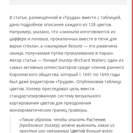
В статье, размещённой в «Трудах» вместе с таблицей,
дано подробное описание каждого из 128 цветов.
Например, указано, что «
смальта
изготовляется из
цаффера
и
поташа
, прокаленных вместе в печи для
варки стекла», а «
свинцовые белила
— это ржавчина
свинца
, получаемая путём прокаливания в парах».
Автор статьи —
Ричард Уоллер
(Richard Waller), один из
самых активных иллюстраторов среди членов раннего
Королевского общества, который с 1691 по 1693 годы
был даже редактором «Трудов». Опубликовав таблицу
цветов, Уоллер преследовал цель ввести
стандартизированную систему визуального
картирования цветов для преодоления
монохроматических границ гравюры.
«Таким образом, чтобы описать
Растение
,
[предложил Уоллер], можно выяснить, какие из
простых или смешанных
Цветов
больше всего