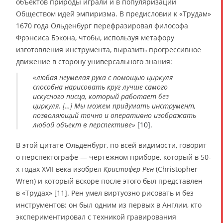
объектов природы играли и в популяризации
Обществом идей эмпиризма. В предисловии к «Трудам»
1670 года Ольденбург перефразировал философа
Фрэнсиса Бэкона, чтобы, используя метафору
изготовления инструмента, выразить прогрессивное
движение в сторону универсального знания:
«любая неумелая рука с помощью циркуля
способна нарисовать круг лучше самого
искусного писца, который работает без
циркуля. […] Мы можем придумать инструмент,
позволяющий точно и оперативно изображать
любой объект в перспективе»
[10].
В этой цитате Ольденбург, по всей видимости, говорит
о перспектографе — чертёжном приборе, который в 50-
х годах XVII века изобрёл
Кристофер Рен
(Christopher
Wren) и который вскоре после этого был представлен
в «Трудах» [11]. Рен умел виртуозно рисовать и без
инструментов: он был одним из первых в Англии, кто
экспериментировал с техникой гравирования