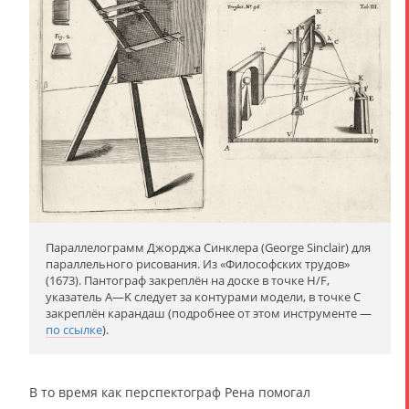
Параллелограмм Джорджа Синклера (George Sinclair) для
параллельного рисования. Из «Философских трудов»
(1673). Пантограф закреплён на доске в точке H/F,
указатель A—K следует за контурами модели, в точке C
закреплён карандаш (подробнее от этом инструменте —
по ссылке
).
В то время как перспектограф Рена помогал