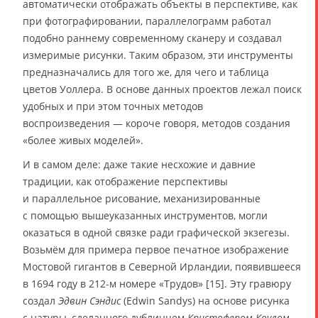
автоматически отображать объекты в перспективе, как
при фотографировании, параллелограмм работал
подобно раннему современному сканеру и создавал
измеримые рисунки. Таким образом, эти инструменты
предназначались для того же, для чего и таблица
цветов Уоллера. В основе данных проектов лежал поиск
удобных и при этом точных методов
воспроизведения — короче говоря, методов создания
«более живых моделей».
И в самом деле: даже такие несхожие и давние
традиции, как отображение перспективы
и параллельное рисование, механизированные
с помощью вышеуказанных инструментов, могли
оказаться в одной связке ради графической экзегезы.
Возьмём для примера первое печатное изображение
Мостовой гигантов в Северной Ирландии, появившееся
в 1694 году в 212-м номере «Трудов» [15]. Эту гравюру
создал
Эдвин Сэндис
(Edwin Sandys) на основе рисунка
с натуры, сделанного дублинцем
Кристофером Коулом