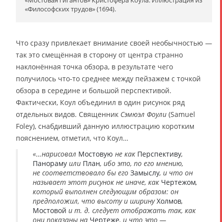
«Философских трудов» (1694).
Что сразу привлекает внимание своей необычностью —
так это смещённая в сторону от центра странно
наклонённая точка обзора, в результате чего
получилось что-то среднее между пейзажем с точкой
обзора в середине и большой перспективой.
Фактически, Коул объединил в один рисунок ряд
отдельных видов. Священник
Сэмюэл Фоули
(Samuel
Foley), снабдивший данную иллюстрацию коротким
пояснением, отметил, что Коул…
«…нарисовал
Мостовую
не как
Перспективу
,
Панораму
или
План
, ибо это, по его мнению,
не соответствовало бы его
Замыслу
, и что он
называет этот рисунок не иначе, как
Чертежом
,
который выполнен следующим образом: он
предположил, что высоту и ширину
Холмов
,
Мостовой
и т. д. следует отображать так, как
они показаны на
Чертеже
, и что это —