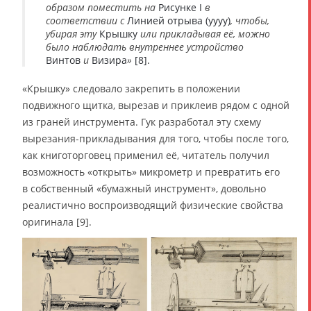
образом поместить на
Рисунке I
в
соответствии с
Линией отрыва (yyyy)
, чтобы,
убирая эту
Крышку
или прикладывая её, можно
было наблюдать внутреннее устройство
Винтов
и
Визира
»
[8].
«Крышку» следовало закрепить в положении
подвижного щитка, вырезав и приклеив рядом с одной
из граней инструмента. Гук разработал эту схему
вырезания-прикладывания для того, чтобы после того,
как книготорговец применил её, читатель получил
возможность «открыть» микрометр и превратить его
в собственный «бумажный инструмент», довольно
реалистично воспроизводящий физические свойства
оригинала [9].