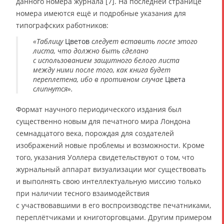
данного номера журнала [7]. На последней странице
номера имеются ещё и подробные указания для
типографских работников:
«Таблицу
Цветов
следует вставить после этого
листа, что должно быть сделано
с использованием защитного белого листа
между ними после того, как книга будет
переплетена, ибо в противном случае
Цвета
слипнутся».
Формат научного периодического издания был
существенно новым для печатного мира Лондона
семнадцатого века, порождая для создателей
изображений новые проблемы и возможности. Кроме
того, указания Уоллера свидетельствуют о том, что
журнальный аппарат визуализации мог существовать
и выполнять свою интеллектуальную миссию только
при наличии тесного взаимодействия
с участвовавшими в его воспроизводстве печатниками,
переплётчиками и книготорговцами. Другим примером