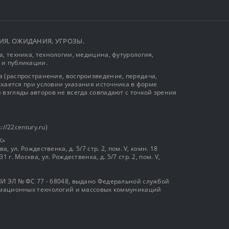
ЫТИЯ, ОЖИДАНИЯ, УГРОЗЫ.
, техника, технологии, медицина, футурология,
 и публикации.
 (распространение, воспроизведение, передача,
ускается при условии указания источника в форме
 взгляды авторов не всегда совпадают с точкой зрения
://22century.ru)
К»
, ул. Рождественка, д. 5/7 стр. 2, пом. V, комн. 18
г. Москва, ул. Рождественка, д. 5/7 стр. 2, пом. V,
И ЭЛ № ФС 77 - 68048, выдано Федеральной службой
ормационных технологий и массовых коммуникаций