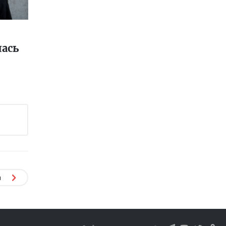
лась
я