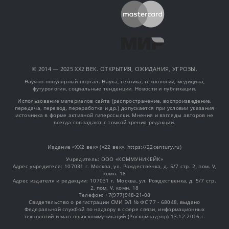
© 2014 — 2025 XX2 ВЕК. ОТКРЫТИЯ, ОЖИДАНИЯ, УГРОЗЫ.
Научно-популярный портал. Наука, техника, технологии, медицина,
футурология, социальные тенденции. Новости и публикации.
Использование материалов сайта (распространение, воспроизведение,
передача, перевод, переработка и др.) допускается при условии указания
источника в форме активной гиперссылки. Мнения и взгляды авторов не
всегда совпадают с точкой зрения редакции.
Издание «XX2 век» («22 век», https://22century.ru)
Учредитель: OOO «КОММУНИКЕЙК»
Адрес учредителя: 107031 г. Москва, ул. Рождественка, д. 5/7 стр. 2, пом. V,
комн. 18
Адрес издателя и редакции: 107031 г. Москва, ул. Рождественка, д. 5/7 стр.
2, пом. V, комн. 18
Телефон: +7(977)948-21-08
Свидетельство о регистрации СМИ ЭЛ № ФС 77 - 68048, выдано
Федеральной службой по надзору в сфере связи, информационных
технологий и массовых коммуникаций (Роскомнадзор) 13.12.2016 г.