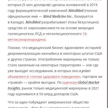
которых (5 млн долларов) сделана основанной в 2019
году фармацевтической компанией
(полное
MindMed
официальное имя —
, базируется
Mind Medicine Inc.
в Канаде).
разрабатывает (пока безуспешно)
MindMed
средство от наркозависимости на основе микродоз
галлюциногена ЛСД и негаллюциногенного
18-
метоксикоронаридина
.
Похоже, что медицинский бизнес вдохновлён историей
декриминализации каннабиса в некоторых штатах США
и других странах. Употребление марихуаны не только
стало законным на некоторых территориях — кое-где
уже выходят исследования, в которых оно
a priori
объявляется «типом здорового поведения»
, торговля же
«травой» — крайне выгодна. По
оценкам
Global Market
, рынок только медицинской марихуаны в 2021
Insights
году оценивался в 59 млрд долларов США.
Что за идеи побуждают американское общество
сворачивать «борьбу с наркотиками» в том виде,