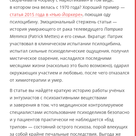
в котором она велась с 1970 года? Хороший пример —
статья 2015 года в «Нью-Йоркере»
, поющая оду
псилоцибину. Эмоциональный стержень статьи —
история умирающего от рака телеведущего
Патрика
Меттса
(Patrick Mettes) и его семьи. Вкратце: Патрик
участвовал в клиническом испытании псилоцибина,
испытал сильные психоделические ощущения, получил
мистическое озарение, насладился последними
месяцами жизни (насколько это было возможно), одарил
окружающих участием и любовью, после чего отказался
от химиотерапии и умер.
В статье вы найдёте краткую историю работы учёных
и энтузиастов с психоактивными веществами
и заверения в том, что медицинское контролируемое
специалистами использование психоделиков безопасно
и у пациентов практически не наблюдается «бэд
трипов» — состояний острого психоза, порой влекущих
за собой крайне печальные последствия. Выгода же