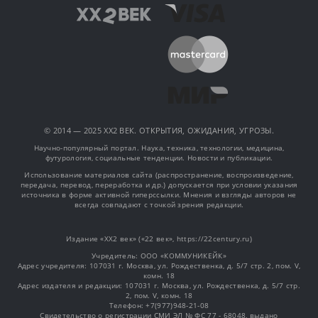
© 2014 — 2025 XX2 ВЕК. ОТКРЫТИЯ, ОЖИДАНИЯ, УГРОЗЫ.
Научно-популярный портал. Наука, техника, технологии, медицина,
футурология, социальные тенденции. Новости и публикации.
Использование материалов сайта (распространение, воспроизведение,
передача, перевод, переработка и др.) допускается при условии указания
источника в форме активной гиперссылки. Мнения и взгляды авторов не
всегда совпадают с точкой зрения редакции.
Издание «XX2 век» («22 век», https://22century.ru)
Учредитель: OOO «КОММУНИКЕЙК»
Адрес учредителя: 107031 г. Москва, ул. Рождественка, д. 5/7 стр. 2, пом. V,
комн. 18
Адрес издателя и редакции: 107031 г. Москва, ул. Рождественка, д. 5/7 стр.
2, пом. V, комн. 18
Телефон: +7(977)948-21-08
Свидетельство о регистрации СМИ ЭЛ № ФС 77 - 68048, выдано