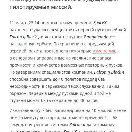
пилотируемых миссий.
11 мая, в 23:14 по московскому времени,
SpaceX
наконец-то удалось осуществить первый пуск новейшей
и доставить спутник
Falcon 9 Block 5
Bangabandhu-1
на заданную орбиту. По сравнению с предыдущей
версией, ракета претерпела некоторые
изменения
,
в основном направленные на увеличение запаса
прочности и количества возможных повторных пусков.
По заверениям специалистов компании,
Falcon 9 Block 5
способна совершать до 10 полётов подряд без
необходимости в серьёзном техобслуживании. Таким
образом, перерыв между пусками одной и той же
ступени может быть сокращён до 48 часов.
Изначально пуск был запланирован на 10 мая, но менее
чем за минуту до старта, на отметке времени Т — 58
секунд, внутренние системы
дали команду
Falcon 9
на отмену пуска. Команда
заверила, что это
SpaceX