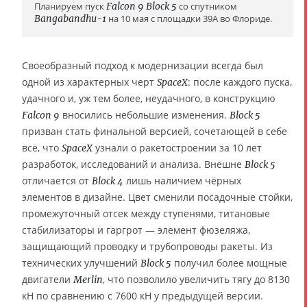
Планируем пуск
Falcon 9
Block 5
со спутником
Bangabandhu-1
на 10 мая с площадки 39A во Флориде.
Своеобразный подход к модернизации всегда был
одной из характерных черт
: после каждого пуска,
SpaceX
удачного и, уж тем более, неудачного, в конструкцию
вносились небольшие изменения.
Falcon 9
Block 5
призван стать финальной версией, сочетающей в себе
всё, что
узнали о ракетостроении за 10 лет
SpaceX
разработок, исследований и анализа. Внешне
Block 5
отличается от
лишь наличием чёрных
Block 4
элементов в дизайне. Цвет сменили посадочные стойки,
промежуточный отсек между ступенями, титановые
стабилизаторы и гаргрот — элемент фюзеляжа,
защищающий проводку и трубопроводы ракеты. Из
технических улучшений
получил более мощные
Block 5
двигатели
, что позволило увеличить тягу до 8130
Merlin
кН по сравнению с 7600 кН у предыдущей версии.