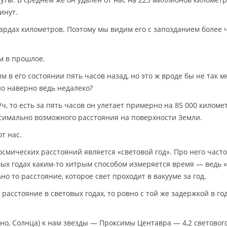
инут.
иардах километров. Поэтому мы видим его с запозданием более 
м в прошлое.
м в его состоянии пять часов назад, но это ж вроде бы не так м
 но наверно ведь недалеко?
ч, то есть за пять часов он улетает примерно на 85 000 киломе
симально возможного расстояния на поверхности Земли.
т нас.
смических расстояний является «световой год». Про него часто
ых годах каким-то хитрым способом измеряется время — ведь «
ьно то расстояние, которое свет проходит в вакууме за год.
 расстояние в световых годах, то ровно с той же задержкой в го
чно, Солнца) к нам звезды — Проксимы Центавра — 4,2 светового