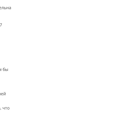
ельна
.
7
м бы
ней
, что