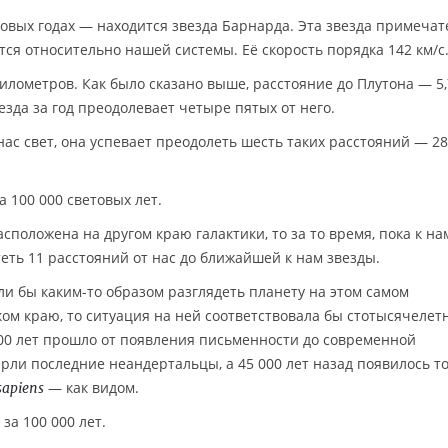
овых годах — находится звезда Барнарда. Эта звезда примечат
тся относительно нашей системы. Её скорость порядка 142 км/с
километров. Как было сказано выше, расстояние до Плутона — 5,
езда за год преодолевает четыре пятых от него.
 нас свет, она успевает преодолеть шесть таких расстояний — 28
 100 000 световых лет.
сположена на другом краю галактики, то за то время, пока к на
теть 11 расстояний от нас до ближайшей к нам звезды.
ли бы каким-то образом разглядеть планету на этом самом
ом краю, то ситуация на ней соответствовала бы стотысячелет
5500 лет прошло от появления письменности до современной
рли последние неандертальцы, а 45 000 лет назад появилось то
— как видом.
apiens
за 100 000 лет.