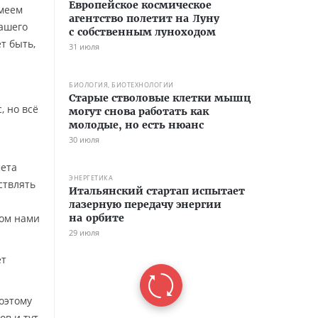
Европейское космическое
имеем
агентство полетит на Луну
нашего
с собственным луноходом
т быть,
31 июля
БИОЛОГИЯ, БИОТЕХНОЛОГИИ
Старые стволовые клетки мышц
, но всё
могут снова работать как
молодые, но есть нюанс
30 июля
мета
ЭНЕРГЕТИКА
ствлять
Итальянский стартап испытает
лазерную передачу энергии
мом нами
на орбите
29 июля
ет
оэтому
ов и тут