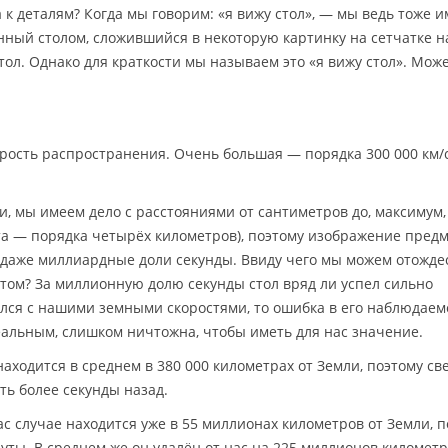
а к деталям? Когда мы говорим: «я вижу стол», — мы ведь тоже 
ённый столом, сложившийся в некоторую картинку на сетчатке 
стол. Однако для краткости мы называем это «я вижу стол». Може
корость распространения. Очень большая — порядка 300 000 км/с
и, мы имеем дело с расстояниями от сантиметров до, максимум,
та — порядка четырёх километров), поэтому изображение пред
 даже миллиардные доли секунды. Ввиду чего мы можем отожде
том? За миллионную долю секунды стол вряд ли успел сильно
гался с нашими земными скоростями, то ошибка в его наблюдае
альным, слишком ничтожна, чтобы иметь для нас значение.
аходится в среднем в 380 000 километрах от Земли, поэтому св
ть более секунды назад.
с случае находится уже в 55 миллионах километров от Земли, п
уты. В среднем же он удалён от нас на 225 миллионов километр