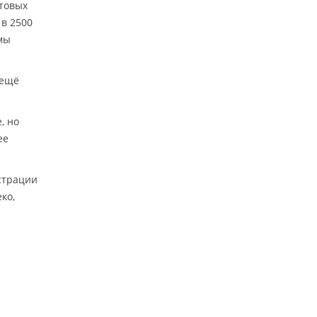
етовых
 в 2500
имы
 ещё
, но
ее
страции
ко,