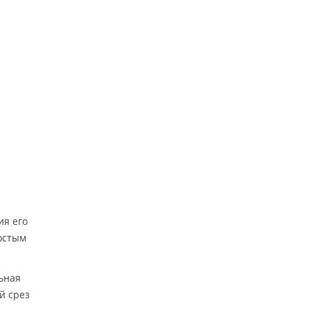
ия его
ростым
ьная
й срез