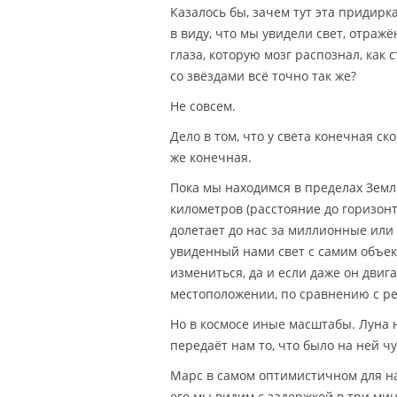
Казалось бы, зачем тут эта придирк
в виду, что мы увидели свет, отраж
глаза, которую мозг распознал, как 
со звёздами всё точно так же?
Не совсем.
Дело в том, что у света конечная с
же конечная.
Пока мы находимся в пределах Земл
километров (расстояние до горизон
долетает до нас за миллионные или
увиденный нами свет с самим объек
измениться, да и если даже он дви
местоположении, по сравнению с ре
Но в космосе иные масштабы. Луна н
передаёт нам то, что было на ней чу
Марс в самом оптимистичном для на
его мы видим с задержкой в три мин