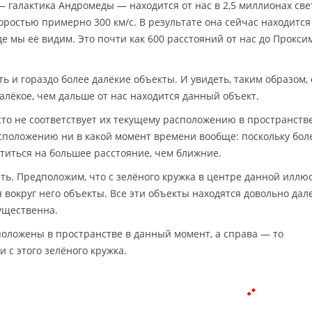
— галактика Андромеды — находится от нас в 2,5 миллионах св
коростью примерно 300 км/с. В результате она сейчас находится
где мы её видим. Это почти как 600 расстояний от нас до Прокс
ь и гораздо более далёкие объекты. И увидеть, таким образом,
алёкое, чем дальше от нас находится данный объект.
сто не соответствует их текущему расположению в пространстве
асположению ни в какой момент времени вообще: поскольку бол
ститься на большее расстояние, чем ближние.
ть. Предположим, что с зелёного кружка в центре данной иллю
округ него объекты. Все эти объекты находятся довольно дале
ущественна.
положены в пространстве в данный момент, а справа — то
 с этого зелёного кружка.