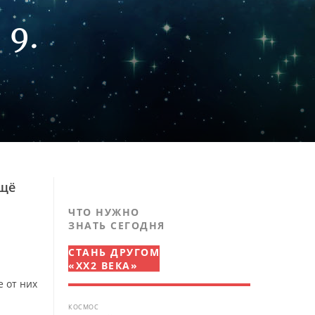
 9.
ещё
ЧТО НУЖНО
ЗНАТЬ СЕГОДНЯ
СТАНЬ ДРУГОМ
«XX2 ВЕКА»
е от них
КОСМОС