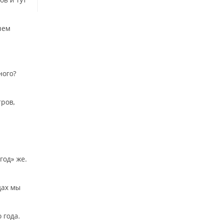
чем
ного?
тров,
год» же.
дах мы
 года.