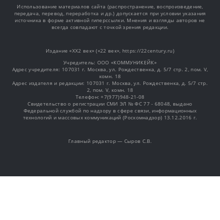
Использование материалов сайта (распространение, воспроизведение,
передача, перевод, переработка и др.) допускается при условии указания
источника в форме активной гиперссылки. Мнения и взгляды авторов не
всегда совпадают с точкой зрения редакции.
Издание «XX2 век» («22 век», https://22century.ru)
Учредитель: OOO «КОММУНИКЕЙК»
Адрес учредителя: 107031 г. Москва, ул. Рождественка, д. 5/7 стр. 2, пом. V,
комн. 18
Адрес издателя и редакции: 107031 г. Москва, ул. Рождественка, д. 5/7 стр.
2, пом. V, комн. 18
Телефон: +7(977)948-21-08
Свидетельство о регистрации СМИ ЭЛ № ФС 77 - 68048, выдано
Федеральной службой по надзору в сфере связи, информационных
технологий и массовых коммуникаций (Роскомнадзор) 13.12.2016 г.
Главный редактор — Сыров С.В.