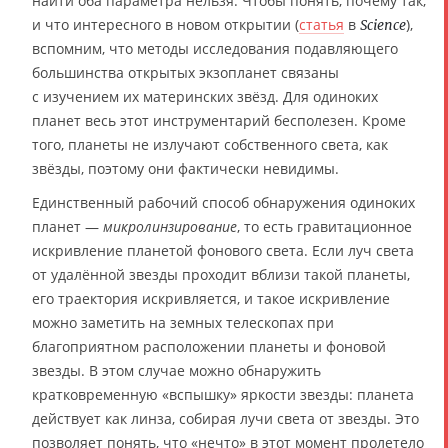
найти оба параметра нельзя. Чтобы понять, почему так,
и что интересного в новом открытии (
статья
в
),
Science
вспомним, что методы исследования подавляющего
большинства открытых экзопланет связаны
с изучением их материнских звёзд. Для одиноких
планет весь этот инструментарий бесполезен. Кроме
того, планеты не излучают собственного света, как
звёзды, поэтому они фактически невидимы.
Единственный рабочий способ обнаружения одиноких
планет —
микролинзирование
, то есть гравитационное
искривление планетой фонового света. Если луч света
от удалённой звезды проходит вблизи такой планеты,
его траектория искривляется, и такое искривление
можно заметить на земных телескопах при
благоприятном расположении планеты и фоновой
звезды. В этом случае можно обнаружить
кратковременную «вспышку» яркости звезды: планета
действует как линза, собирая лучи света от звезды. Это
позволяет понять, что «нечто» в этот момент пролетело