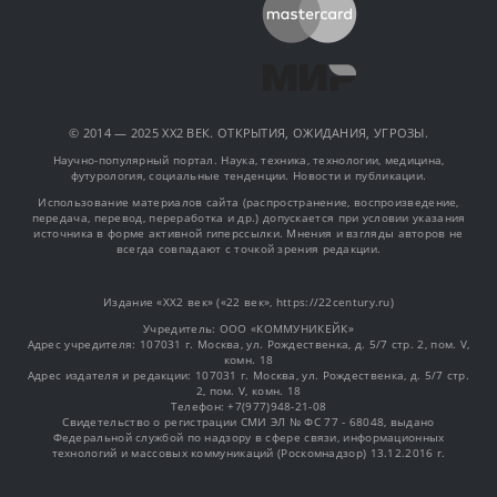
© 2014 — 2025 XX2 ВЕК. ОТКРЫТИЯ, ОЖИДАНИЯ, УГРОЗЫ.
Научно-популярный портал. Наука, техника, технологии, медицина,
футурология, социальные тенденции. Новости и публикации.
Использование материалов сайта (распространение, воспроизведение,
передача, перевод, переработка и др.) допускается при условии указания
источника в форме активной гиперссылки. Мнения и взгляды авторов не
всегда совпадают с точкой зрения редакции.
Издание «XX2 век» («22 век», https://22century.ru)
Учредитель: OOO «КОММУНИКЕЙК»
Адрес учредителя: 107031 г. Москва, ул. Рождественка, д. 5/7 стр. 2, пом. V,
комн. 18
Адрес издателя и редакции: 107031 г. Москва, ул. Рождественка, д. 5/7 стр.
2, пом. V, комн. 18
Телефон: +7(977)948-21-08
Свидетельство о регистрации СМИ ЭЛ № ФС 77 - 68048, выдано
Федеральной службой по надзору в сфере связи, информационных
технологий и массовых коммуникаций (Роскомнадзор) 13.12.2016 г.