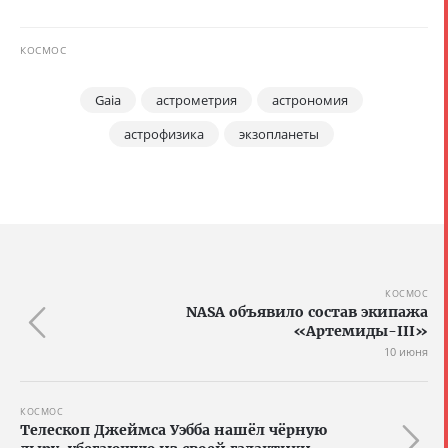
КОСМОС
Gaia
астрометрия
астрономия
астрофизика
экзопланеты
КОСМОС
NASA объявило состав экипажа
«Артемиды-III»
10 июня
КОСМОС
Телескоп Джеймса Уэбба нашёл чёрную