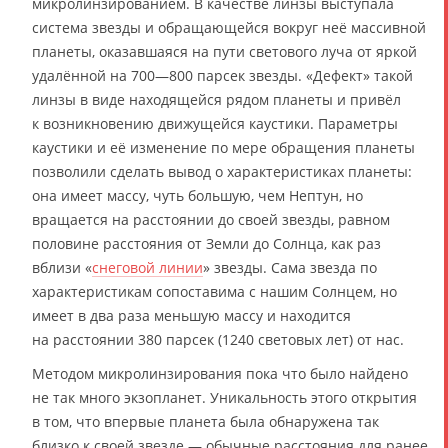
микролинзированием. В качестве линзы выступала
система звезды и обращающейся вокруг неё массивной
планеты, оказавшаяся на пути светового луча от яркой
удалённой на 700—800 парсек звезды. «Дефект» такой
линзы в виде находящейся рядом планеты и привёл
к возникновению движущейся каустики. Параметры
каустики и её изменение по мере обращения планеты
позволили сделать вывод о характеристиках планеты:
она имеет массу, чуть большую, чем Нептун, но
вращается на расстоянии до своей звезды, равном
половине расстояния от Земли до Солнца, как раз
вблизи «
снеговой линии
» звезды. Сама звезда по
характеристикам сопоставима с нашим Солнцем, но
имеет в два раза меньшую массу и находится
на расстоянии 380 парсек (1240 световых лет) от нас.
Методом микролинзирования пока что было найдено
не так много экзопланет. Уникальность этого открытия
в том, что впервые планета была обнаружена так
близко к своей звезде — обычные расстояния для ранее