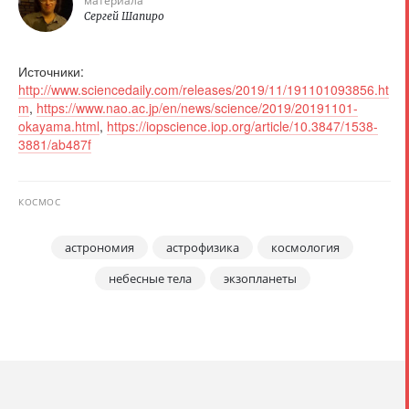
материала
Сергей Шапиро
Источники:
http://www.sciencedaily.com/releases/2019/11/191101093856.ht
m
,
https://www.nao.ac.jp/en/news/science/2019/20191101-
okayama.html
,
https://iopscience.iop.org/article/10.3847/1538-
3881/ab487f
КОСМОС
астрономия
астрофизика
космология
небесные тела
экзопланеты