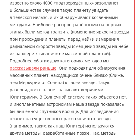
известно около 4000 «подтверждённых» экзопланет.
В большинстве случаев такую планету увидеть
в телескоп нельзя, и их обнаруживают косвенными
методами. Наиболее распространёнными на первых
этапах были метод транзита (изменение яркости звезды
при прохождении планеты перед ней) и измерения
радиальной скорости звезды (смещения звезды на небе
из-за «перетягивания» её массивной планетой).
Подробнее об этих двух категориях методов мы
рассказывали раньше
. Они подходят для обнаружения
массивных планет, находящихся очень близко (ближе,
чем Меркурий от Солнца) к своей звезде. Такую
разновидность планет называют «горячими
Юпитерами». В Солнечной системе таких объектов нет,
и инопланетным астрономам наша звезда показалась
бы лишённой спутников вообще. Для исследования
планет на существенных расстояниях от звезды
(например, таких, как наш Юпитер) используются
другие методы, разработанные позже. Так, методы