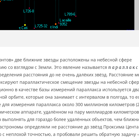
онтов» две ближние звезды расположены на небесной сфере
ю со взглядом с Земли. Это явление называется
параллакс
ределения расстояния до не очень далёких звёзд. Расстояние м
иксируют параллактическое смещение звезды на небесной сфер
ионно в качестве базы измерений параллакса используется дв
й орбите, которые она занимает с интервалом в полгода, то е
для измерения параллакса около 300 миллионов километров (2 
мическом аппарате, удалённом на пару миллиардов километров
 выполнять для гораздо более удалённых объектов, чем ближн
 астрономы определяли не расстояние до звёзд Проксима Цент
но с неплохой точностью, а пробовали решить обратную задачу