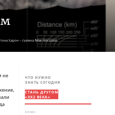
ам
New Horizons
тона Харон -- съёмка
.
и не
ЧТО НУЖНО
ЗНАТЬ СЕГОДНЯ
жение,
СТАНЬ ДРУГОМ
вали
«XX2 ВЕКА»
да
КОСМОС