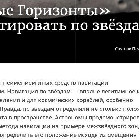
ые Горизонты»
тировать по звёзд
Спутник Плу
а неимением иных средств навигации
м. Навигация по звёздам — вполне легитимное 
авления и для космических кораблей, особенно
 Правда, по звёздам определяли не столько поло
ата в пространстве. Астрономы продемонстриро
метода навигации на примере межзвёздного зон
определить его положение исходя из смещения