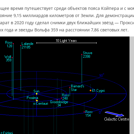
ящее время путешествует среди объектов пояса Койпера и с мо
стояние 9,15 миллиардов километров от Земли. Для демонстраци
арат в 2020 году сделал снимки двух ближайших звёзд — Прокс
х года и звезды Вольфа 359 на расстоянии 7,86 световых лет.