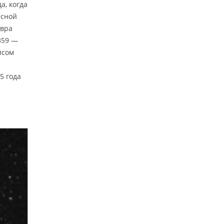
а, когда
есной
авра
359 —
исом
5 года