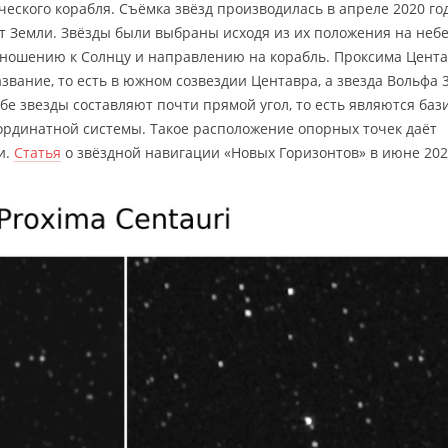
еского корабля. Съёмка звёзд производилась в апреле 2020 год
 от Земли. Звёзды были выбраны исходя из их положения на неб
тношению к Солнцу и направлению на корабль. Проксима Цент
название, то есть в южном созвездии Центавра, а звезда Вольфа 
бе звезды составляют почти прямой угол, то есть являются баз
ординатной системы. Такое расположение опорных точек даёт
и.
Статья
о звёздной навигации «Новых Горизонтов» в июне 202