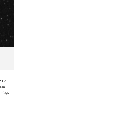
дных
тью
вёзд,