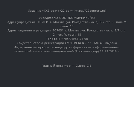
Издание «XX2 век» («22 век», https://22century.ru)
Учредитель: OOO «КОММУНИКЕЙК»
Адрес учредителя: 107031 г. Москва, ул. Рождественка, д. 5/7 стр. 2, пом. V,
комн. 18
Адрес издателя и редакции: 107031 г. Москва, ул. Рождественка, д. 5/7 стр.
2, пом. V, комн. 18
Телефон: +7(977)948-21-08
Свидетельство о регистрации СМИ ЭЛ № ФС 77 - 68048, выдано
Федеральной службой по надзору в сфере связи, информационных
технологий и массовых коммуникаций (Роскомнадзор) 13.12.2016 г.
Главный редактор — Сыров С.В.