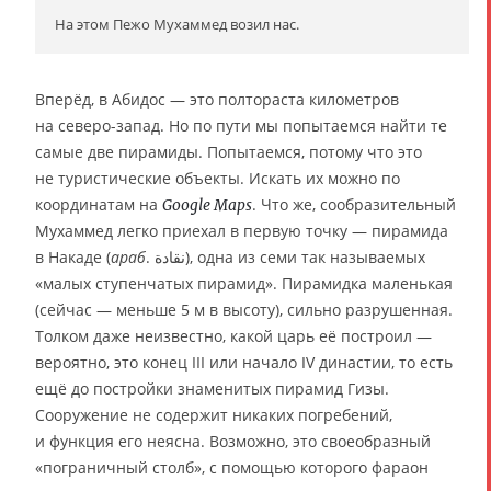
На этом Пежо Мухаммед возил нас.
Вперёд, в Абидос — это полтораста километров
на северо-запад. Но по пути мы попытаемся найти те
самые две пирамиды. Попытаемся, потому что это
не туристические объекты. Искать их можно по
координатам на
. Что же, сообразительный
Google Maps
Мухаммед легко приехал в первую точку — пирамида
в Накаде (
араб
. نقادة), одна из семи так называемых
«малых ступенчатых пирамид». Пирамидка маленькая
(сейчас — меньше 5 м в высоту), сильно разрушенная.
Толком даже неизвестно, какой царь её построил —
вероятно, это конец III или начало IV династии, то есть
ещё до постройки знаменитых пирамид Гизы.
Сооружение не содержит никаких погребений,
и функция его неясна. Возможно, это своеобразный
«пограничный столб», с помощью которого фараон