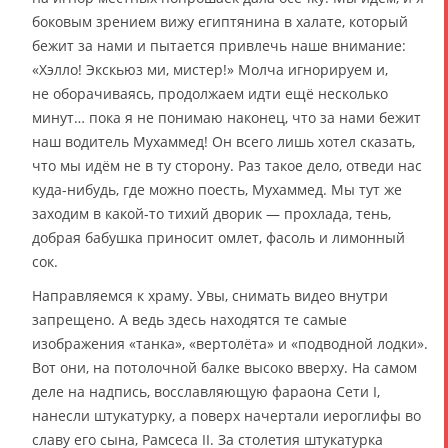
боковым зрением вижу египтянина в халате, который
бежит за нами и пытается привлечь наше внимание:
«Хэлло! Экскьюз ми, мистер!» Молча игнорируем и,
не оборачиваясь, продолжаем идти ещё несколько
минут… пока я не понимаю наконец, что за нами бежит
наш водитель Мухаммед! Он всего лишь хотел сказать,
что мы идём не в ту сторону. Раз такое дело, отведи нас
куда-нибудь, где можно поесть, Мухаммед. Мы тут же
заходим в какой-то тихий дворик — прохлада, тень,
добрая бабушка приносит омлет, фасоль и лимонный
сок.
Направляемся к храму. Увы, снимать видео внутри
запрещено. А ведь здесь находятся те самые
изображения «танка», «вертолёта» и «подводной лодки».
Вот они, на потолочной балке высоко вверху. На самом
деле на надпись, восславляющую фараона Сети I,
нанесли штукатурку, а поверх начертали иероглифы во
славу его сына, Рамсеса II. За столетия штукатурка