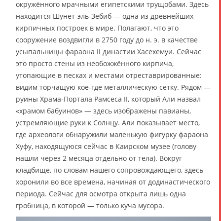
окружённого мрачными египетскими трущобами. Здесь
находится Шунет-эль-Зебиб — одна из древнейших
кирпичных построек в мире. Полагают, что это
сооружение воздвигли в 2750 году до н. э. в качестве
усыпальницы фараона II династии Хасехемуи. Сейчас
это просто стены из необожжённого кирпича,
утопающие в песках и местами отреставрированные:
видим торчащую кое-где металлическую сетку. Рядом —
руины Храма-Портала Рамсеса II, который Али назвал
«храмом бабуинов» — здесь изображены павианы,
устремляющие руки к Солнцу. Али показывает место,
где археологи обнаружили маленькую фигурку фараона
Хуфу, находящуюся сейчас в Каирском музее (голову
нашли через 2 месяца отдельно от тела). Вокруг
кладбище, по словам нашего сопровождающего, здесь
хоронили во все времена, начиная от додинастического
периода. Сейчас для осмотра открыта лишь одна
гробница, в которой — только куча мусора.