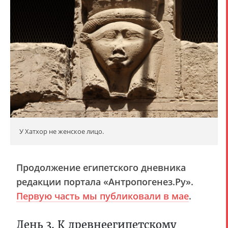
У Хатхор не женское лицо.
Продолжение египетского дневника
редакции портала «Антропогенез.Ру».
Первую часть мы публиковали в мае
.
День 3. К древнеегипетскому