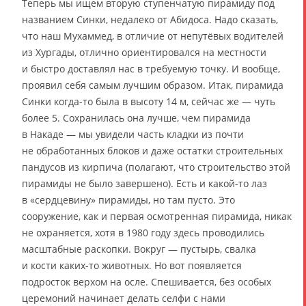
Теперь мы ищем вторую ступенчатую пирамиду под
названием Синки, недалеко от Абидоса. Надо сказать,
что наш Мухаммед, в отличие от непутёвых водителей
из Хургады, отлично ориентировался на местности
и быстро доставлял нас в требуемую точку. И вообще,
проявил себя самым лучшим образом. Итак, пирамида
Синки когда-то была в высоту 14 м, сейчас же — чуть
более 5. Сохранилась она лучше, чем пирамида
в Накаде — мы увидели часть кладки из почти
не обработанных блоков и даже остатки строительных
пандусов из кирпича (полагают, что строительство этой
пирамиды не было завершено). Есть и какой-то лаз
в «сердцевину» пирамиды, но там пусто. Это
сооружение, как и первая осмотренная пирамида, никак
не охраняется, хотя в 1980 году здесь проводились
масштабные раскопки. Вокруг — пустырь, свалка
и кости каких-то животных. Но вот появляется
подросток верхом на осле. Спешивается, без особых
церемоний начинает делать селфи с нами