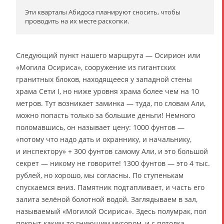
Эти кварталы Абидоса планируют сносить, чтобы
проводить на их месте раскопки.
Следующий пункт нашего маршрута — Осирион или
«Могила Осириса», сооружение из гигантских
гранитных блоков, находящееся у западной стены
храма Сети I, но ниже уровня храма более чем на 10
метров. Тут возникает заминка — туда, по словам Али,
можно попасть только за большие деньги! Немного
поломавшись, он называет цену: 1000 фунтов —
«потому что надо дать и охраннику, и начальнику,
и инспектору» + 300 фунтов самому Али, и это большой
секрет — никому не говорите! 1300 фунтов — это 4 тыс.
рублей, но хорошо, мы согласны. По ступенькам
спускаемся вниз. Памятник подтапливает, и часть его
залита зелёной болотной водой. Заглядываем в зал,
называемый «Могилой Осириса». Здесь полумрак, пол
покрыт каким-то гниющим мусором, и с потолка