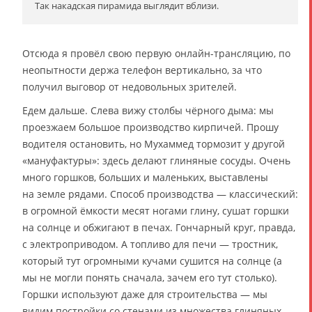
Так накадская пирамида выглядит вблизи.
Отсюда я провёл свою первую онлайн-трансляцию, по
неопытности держа телефон вертикально, за что
получил выговор от недовольных зрителей.
Едем дальше. Слева вижу столбы чёрного дыма: мы
проезжаем большое производство кирпичей. Прошу
водителя остановить, но Мухаммед тормозит у другой
«мануфактуры»: здесь делают глиняные сосуды. Очень
много горшков, больших и маленьких, выставлены
на земле рядами. Способ производства — классический:
в огромной ёмкости месят ногами глину, сушат горшки
на солнце и обжигают в печах. Гончарный круг, правда,
с электроприводом. А топливо для печи — тростник,
который тут огромными кучами сушится на солнце (а
мы не могли понять сначала, зачем его тут столько).
Горшки используют даже для строительства — мы
видим постройки со стенами из множества глиняных