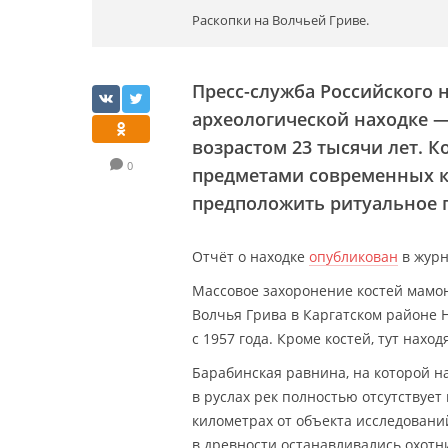
Раскопки на Волчьей Гриве.
Пресс-служба Российского 
археологической находке 
возрастом 23 тысячи лет. 
0
предметами современных к
предположить ритуальное 
Отчёт о находке
опубликован
в журн
Массовое захоронение костей мамо
Волчья Грива в Каргатском районе 
с 1957 года. Кроме костей, тут нахо
Барабинская равнина, на которой на
в руслах рек полностью отсутствует
километрах от объекта исследовани
в древности останавливались охотн