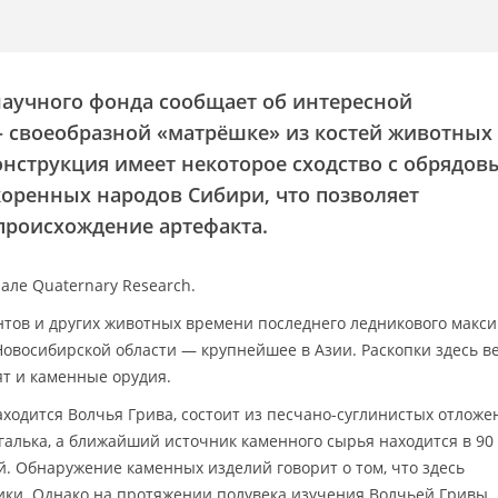
научного фонда сообщает об интересной
— своеобразной «матрёшке» из костей животных
Конструкция имеет некоторое сходство с обрядо
оренных народов Сибири, что позволяет
происхождение артефакта.
але Quaternary Research.
нтов и других животных времени последнего ледникового макс
Новосибирской области — крупнейшее в Азии. Раскопки здесь в
дят и каменные орудия.
ходится Волчья Грива, состоит из песчано-суглинистых отложе
 галька, а ближайший источник каменного сырья находится в 90
й. Обнаружение каменных изделий говорит о том, что здесь
ики. Однако на протяжении полувека изучения Волчьей Гривы