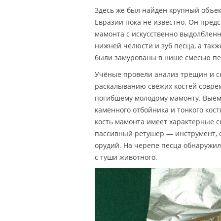
Здесь же был найден крупный объек
Евразии пока не известно. Он пред
мамонта с искусственно выдолблен
нижней челюсти и зуб песца, а так
были замурованы в нише смесью пес
Учёные провели анализ трещин и ск
раскалыванию свежих костей соврем
погибшему молодому мамонту. Выемк
каменного отбойника и тонкого кост
кость мамонта имеет характерные с
пассивный ретушер — инструмент, 
орудий. На черепе песца обнаружил
с туши животного.