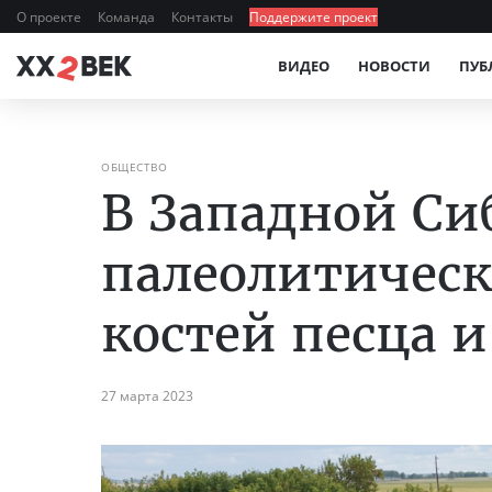
О проекте
Команда
Контакты
Поддержите проект
ВИДЕО
НОВОСТИ
ПУБ
ОБЩЕСТВО
В Западной С
палеолитичес
костей песца 
27 марта 2023