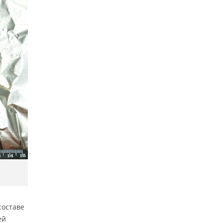
составе
ей