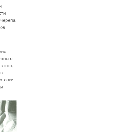
и
сти
 черепа,
цов
вно
упного
этого,
ак
отовки
ры