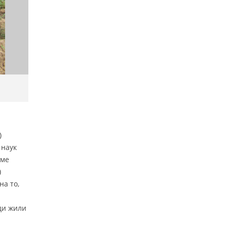
)
 наук
оме
)
на то,
ди жили