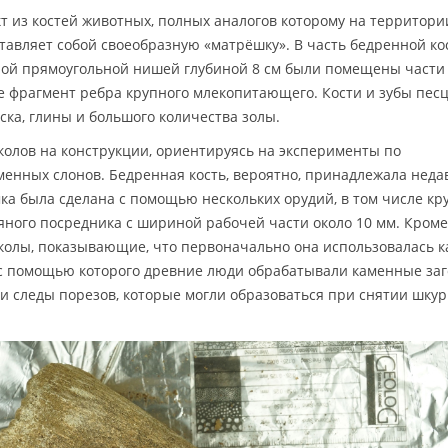
т из костей животных, полных аналогов которому на территори
ставляет собой своеобразную «матрёшку». В часть бедренной ко
ной прямоугольной нишей глубиной 8 см были помещены части
же фрагмент ребра крупного млекопитающего. Кости и зубы пес
ка, глины и большого количества золы.
олов на конструкции, ориентируясь на эксперименты по
енных слонов. Бедренная кость, вероятно, принадлежала неда
а была сделана с помощью нескольких орудий, в том числе кр
яного посредника с шириной рабочей части около 10 мм. Кроме 
колы, показывающие, что первоначально она использовалась к
с помощью которого древние люди обрабатывали каменные заг
и следы порезов, которые могли образоваться при снятии шку