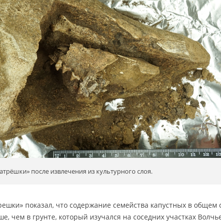
атрёшки» после извлечения из культурного слоя.
ешки» показал, что содержание семейства капустных в общем 
е, чем в грунте, который изучался на соседних участках Волчь