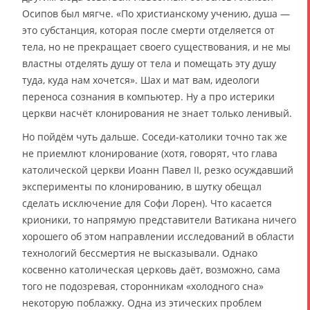
Осипов был мягче. «По христианскому учению, душа —
это субстанция, которая после смерти отделяется от
тела, но не прекращает своего существования, и не мы
властны отделять душу от тела и помещать эту душу
туда, куда нам хочется». Шах и мат вам, идеологи
переноса сознания в компьютер. Ну а про истерики
церкви насчёт клонирования не знает только ленивый.
Но пойдём чуть дальше. Соседи-католики точно так же
не приемлют клонирование (хотя, говорят, что глава
католической церкви Иоанн Павел II, резко осуждавший
эксперименты по клонированию, в шутку обещал
сделать исключение для Софи Лорен). Что касается
крионики, то напрямую представители Ватикана ничего
хорошего об этом направлении исследований в области
технологий бессмертия не высказывали. Однако
косвенно католическая церковь даёт, возможно, сама
того не подозревая, сторонникам «холодного сна»
некоторую поблажку. Одна из этических проблем