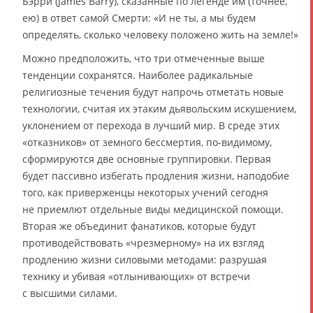
Бэрри (James Barry), сказанные по легенде им (точнее,
ею) в ответ самой Смерти: «И не ты, а мы будем
определять, сколько человеку положено жить на земле!»
Можно предположить, что три отмеченные выше
тенденции сохранятся. Наиболее радикальные
религиозные течения будут напрочь отметать новые
технологии, считая их этаким дьявольским искушением,
уклонением от перехода в лучший мир. В среде этих
«отказников» от земного бессмертия, по-видимому,
сформируются две основные группировки. Первая
будет пассивно избегать продления жизни, наподобие
того, как приверженцы некоторых учений сегодня
не приемлют отдельные виды медицинской помощи.
Вторая же объединит фанатиков, которые будут
противодействовать «чрезмерному» на их взгляд
продлению жизни силовыми методами: разрушая
технику и убивая «отлынивающих» от встречи
с высшими силами.