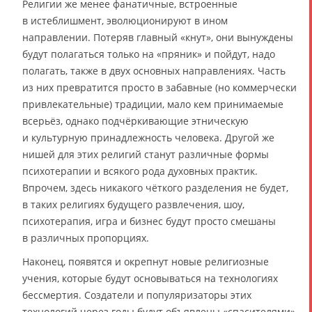
Религии же менее фанатичные, встроенные
в истеблишмент, эволюционируют в ином
направлении. Потеряв главный «кнут», они вынуждены
будут полагаться только на «пряник» и пойдут, надо
полагать, также в двух основных направлениях. Часть
из них превратится просто в забавные (но коммерчески
привлекательные) традиции, мало кем принимаемые
всерьёз, однако подчёркивающие этническую
и культурную принадлежность человека. Другой же
нишей для этих религий станут различные формы
психотерапии и всякого рода духовных практик.
Впрочем, здесь никакого чёткого разделения не будет,
в таких религиях будущего развлечения, шоу,
психотерапия, игра и бизнес будут просто смешаны
в различных пропорциях.
Наконец, появятся и окрепнут новые религиозные
учения, которые будут основываться на технологиях
бессмертия. Создатели и популяризаторы этих
технологий через годы будут объявлены «спасителями»