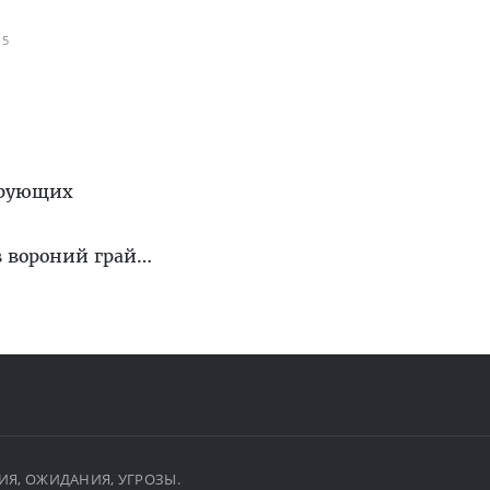
15
ерующих
и в вороний грай…
ЫТИЯ, ОЖИДАНИЯ, УГРОЗЫ.