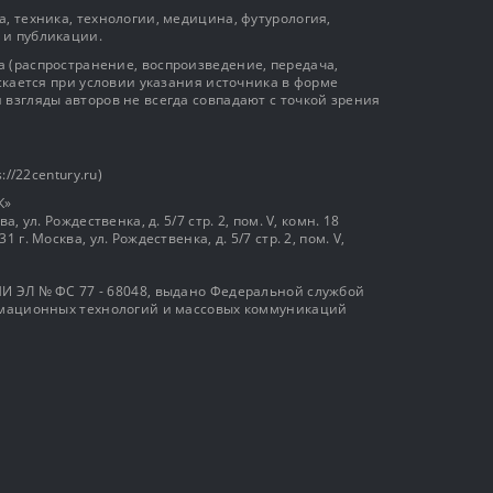
, техника, технологии, медицина, футурология,
 и публикации.
 (распространение, воспроизведение, передача,
ускается при условии указания источника в форме
 взгляды авторов не всегда совпадают с точкой зрения
://22century.ru)
К»
, ул. Рождественка, д. 5/7 стр. 2, пом. V, комн. 18
г. Москва, ул. Рождественка, д. 5/7 стр. 2, пом. V,
И ЭЛ № ФС 77 - 68048, выдано Федеральной службой
ормационных технологий и массовых коммуникаций